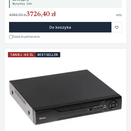
Wysyłka 24h
3726,40 zł
4384,00 zł
netto
♡
Do koszyka
Dodaj do porównania
TANIEJ -60 ZŁ
BESTSELLER