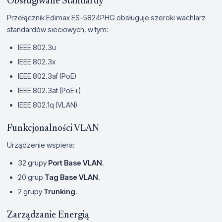
Obsługiwane Standardy
Przełącznik Edimax ES-5824PHG obsługuje szeroki wachlarz
standardów sieciowych, w tym:
IEEE 802.3u
IEEE 802.3x
IEEE 802.3af (PoE)
IEEE 802.3at (PoE+)
IEEE 802.1q (VLAN)
Funkcjonalności VLAN
Urządzenie wspiera:
32 grupy
Port Base VLAN
.
20 grup
Tag Base VLAN
.
2 grupy
Trunking
.
Zarządzanie Energią