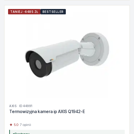
TANIEJ -6485 ZŁ
BESTSELLER
AXIS · ID 44991
Termowizyjna kamera ip AXIS Q1942-E
★ 5.0
· 7 opinii