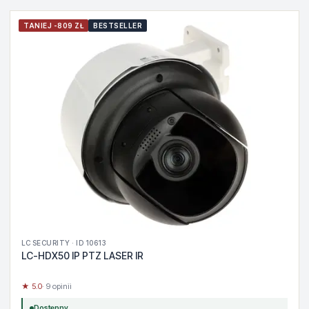
TANIEJ -809 ZŁ
BESTSELLER
LC SECURITY · ID 10613
LC-HDX50 IP PTZ LASER IR
★ 5.0
· 9 opinii
Dostępny