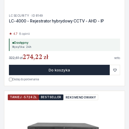
LC SECURITY · ID 8149
LC-4000 - Rejestrator hybrydowy CCTV - AHD - IP
★ 4.7
· 8 opinii
Dostępny
Wysyłka 24h
274,22 zł
322,61 zł
netto
♡
Do koszyka
Dodaj do porównania
TANIEJ -5724 ZŁ
BESTSELLER
REKOMENDOWANY