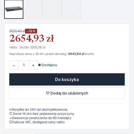
3123,45 zł
−15%
2654,93 zł
netto · brutto 3265,56 zł
Najniższa cena z 30 dni przed obniżką:
3841,84 zł
brutto
−
+
● Dostępny
Do koszyka
♡ Dodaj do ulubionych
◐
Wysyłka do 24h od skompletowania.
↻
Zwrot 14 dni bez podawania przyczyny
✓
Gwarancja producenta do 60 miesięcy
▢
Faktura VAT, dostępne ceny netto