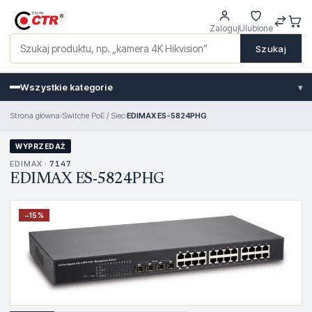
Zaloguj
Ulubione
Szukaj
Wszystkie kategorie
▾
Strona główna
›
Switche PoE / Siec
›
EDIMAX ES-5824PHG
WYPRZEDAŻ
EDIMAX ·
7147
EDIMAX ES-5824PHG
−
15
%