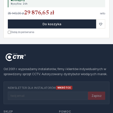
Dostępny
Wysyłka 24h
29 876,65 zł
35 149,00 zł
netto
♡
Do koszyka
Dodaj do porównania
Od 2001 r. wyposażamy instalatorów, firmy i klientów indywidualnych w
sprawdzony sprzęt CCTV. Autoryzowany dystrybutor wiodących marek.
NEWSLETTER DLA INSTALATORÓW
WKRÓTCE
Zapisz
SKLEP
POMOC