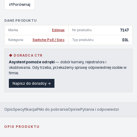
⇄
Porównaj
DANE PRODUKTU
Marka
Edimax
Nr produktu
7147
Kategoria
Switche PoE / Siec
Typ produktu
EOL
◆ DORADCA CTR
Asystent pomoże od ręki
— dobór kamery, rejestratora i
okablowania. Gdy trzeba, przekażemy sprawę odpowiedniej osobie w
firmie.
Napisz do doradcy →
Opis
Specyfikacja
Pliki do pobrania
Opinie
Pytania i odpowiedzi
OPIS PRODUKTU