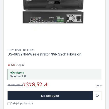
HIKVISION · ID 61345
DS-9632NI-M8 rejestrator NVR 32ch Hikvision
★ 5.0
· 7 opinii
Dostępny
Wysyłka 24h
7278,52 zł
11 932,00 zł
netto
♡
Do koszyka
Dodaj do porównania