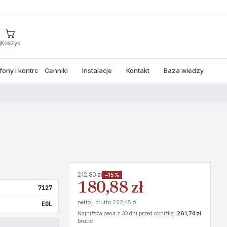
j
Koszyk
ny i kontrola dostepu
Cenniki
Instalacje
Kontakt
Baza wiedzy
212,80 zł
−15%
180,88 zł
7127
netto · brutto 222,48 zł
EOL
Najniższa cena z 30 dni przed obniżką:
261,74 zł
brutto