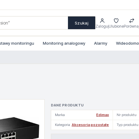
Szukaj
Zaloguj
Ulubione
Porówna
stawy monitoringu
Monitoring analogowy
Alarmy
Wideodomofo
DANE PRODUKTU
Marka
Edimax
Nr produktu
Kategoria
Akcesoria pozostałe
Typ produktu