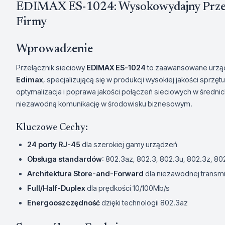
EDIMAX ES-1024: Wysokowydajny Przełą
Firmy
Wprowadzenie
Przełącznik sieciowy
EDIMAX ES-1024
to zaawansowane urzą
Edimax
, specjalizującą się w produkcji wysokiej jakości sprz
optymalizacja i poprawa jakości połączeń sieciowych w średnich
niezawodną komunikację w środowisku biznesowym.
Kluczowe Cechy:
24 porty RJ-45
dla szerokiej gamy urządzeń
Obsługa standardów
: 802.3az, 802.3, 802.3u, 802.3z, 80
Architektura Store-and-Forward
dla niezawodnej transmi
Full/Half-Duplex
dla prędkości 10/100Mb/s
Energooszczędność
dzięki technologii 802.3az