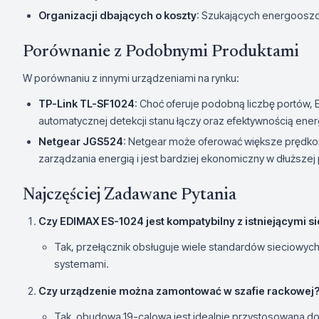
Organizacji dbających o koszty
: Szukających energoosz
Porównanie z Podobnymi Produktami
W porównaniu z innymi urządzeniami na rynku:
TP-Link TL-SF1024
: Choć oferuje podobną liczbę portów, 
automatycznej detekcji stanu łączy oraz efektywnością ene
Netgear JGS524
: Netgear może oferować większe prędko
zarządzania energią i jest bardziej ekonomiczny w dłuższej
Najczęściej Zadawane Pytania
Czy EDIMAX ES-1024 jest kompatybilny z istniejącymi s
Tak, przełącznik obsługuje wiele standardów sieciowyc
systemami.
Czy urządzenie można zamontować w szafie rackowej
Tak, obudowa 19-calowa jest idealnie przystosowana do 