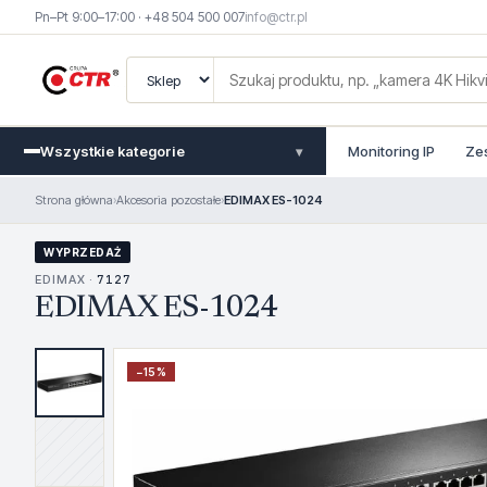
Pn–Pt 9:00–17:00 · +48 504 500 007
info@ctr.pl
Wszystkie kategorie
Monitoring IP
Ze
▾
Strona główna
›
Akcesoria pozostałe
›
EDIMAX ES-1024
WYPRZEDAŻ
EDIMAX ·
7127
EDIMAX ES-1024
−
15
%