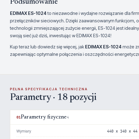
Podsumowanie
EDIMAX ES-1024
to niezawodne i wydajne rozwiązanie dla fi
przełączników sieciowych. Dzięki zaawansowanym funkcjom, 
technologii zmniejszającej zużycie energii, ES-1024 jest ideal
swoją sieć już dziś, inwestując w EDIMAX ES-1024!
Kup teraz lub dowiedz się więcej, jak
EDIMAX ES-1024
może zre
zapewniając optymalne połączenia i oszczędności energetycz
PEŁNA SPECYFIKACJA TECHNICZNA
Parametry · 18 pozycji
Parametry fizyczne
01
4
Wymiary
440 x 140 x 44