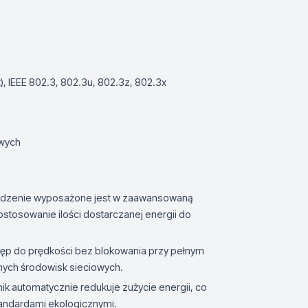
t), IEEE 802.3, 802.3u, 802.3z, 802.3x
owych
ądzenie wyposażone jest w zaawansowaną
ostosowanie ilości dostarczanej energii do
stęp do prędkości bez blokowania przy pełnym
nych środowisk sieciowych.
nik automatycznie redukuje zużycie energii, co
tandardami ekologicznymi.