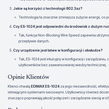
Jakie są korzyści z technologii 802.3az?
Technologia ta znacznie zmniejsza zużycie energii, co p
Czy ES-1024 jest odpowiedni do środowisk z dużym r
Tak, funkcja Non-Blocking Wire Speed zapewnia utrzyma
przepływie danych.
Czy urządzenie jest łatwe w konfiguracji i obsłudze?
Tak, ES-1024 jest intuicyjny w konfiguracji i zarządzaniu
użytkowników bez zaawansowanej wiedzy technicznej.
Opinie Klientów
Klienci chwalą
EDIMAX ES-1024
za jego niezawodność, efektyw
istniejącymi systemami sieciowymi. Użytkownicy również docen
znacząco poprawiają jakość połączeń i zarządzanie siecią w ich