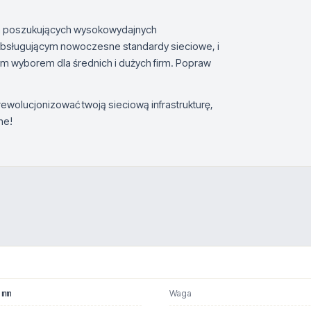
rm poszukujących wysokowydajnych
obsługującym nowoczesne standardy sieciowe, i
nym wyborem dla średnich i dużych firm. Popraw
wolucjonizować twoją sieciową infrastrukturę,
ne!
 mm
Waga