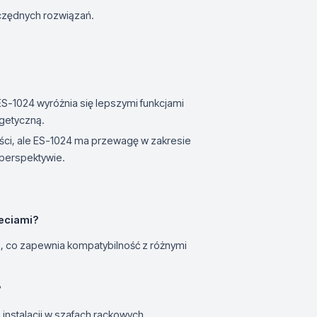
czędnych rozwiązań.
ES-1024 wyróżnia się lepszymi funkcjami
rgetyczną.
ści, ale ES-1024 ma przewagę w zakresie
 perspektywie.
ieciami?
h, co zapewnia kompatybilność z różnymi
?
instalacji w szafach rackowych.