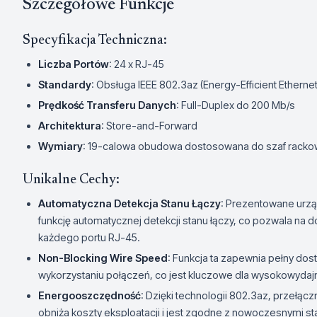
Szczegółowe Funkcje
Specyfikacja Techniczna:
Liczba Portów
: 24 x RJ-45
Standardy
: Obsługa IEEE 802.3az (Energy-Efficient Etherne
Prędkość Transferu Danych
: Full-Duplex do 200 Mb/s
Architektura
: Store-and-Forward
Wymiary
: 19-calowa obudowa dostosowana do szaf rack
Unikalne Cechy:
Automatyczna Detekcja Stanu Łączy
: Prezentowane urz
funkcję automatycznej detekcji stanu łączy, co pozwala na d
każdego portu RJ-45.
Non-Blocking Wire Speed
: Funkcja ta zapewnia pełny do
wykorzystaniu połączeń, co jest kluczowe dla wysokowydaj
Energooszczędność
: Dzięki technologii 802.3az, przełącz
obniża koszty eksploatacji i jest zgodne z nowoczesnymi s