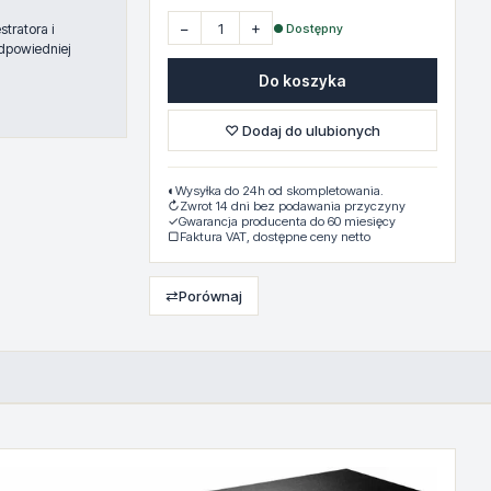
−
+
● Dostępny
tratora i
dpowiedniej
Do koszyka
♡ Dodaj do ulubionych
◐
Wysyłka do 24h od skompletowania.
↻
Zwrot 14 dni bez podawania przyczyny
✓
Gwarancja producenta do 60 miesięcy
▢
Faktura VAT, dostępne ceny netto
⇄
Porównaj