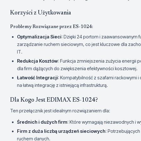
Korzyści z Użytkowania
Problemy Rozwiązane przez ES-1024:
Optymalizacja Sieci
: Dzięki 24 portom i zaawansowanym 
zarządzanie ruchem sieciowym, co jest kluczowe dla zachowa
IT.
Redukcja Kosztów
: Funkcja zmniejszenia zużycia energii 
dla firm dążących do zwiększenia efektywności kosztowej.
Łatwość Integracji
: Kompatybilność z szafami rackowymi 
na łatwą integrację z istniejącą infrastrukturą.
Dla Kogo Jest EDIMAX ES-1024?
Ten przełącznik jest idealnym rozwiązaniem dla:
Średnich i dużych firm
: Które wymagają niezawodnych i w
Firm z duża liczbą urządzeń sieciowych
: Potrzebujących 
ruchem danych.