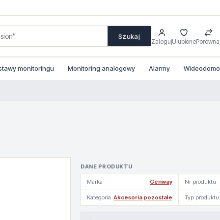
Szukaj
Zaloguj
Ulubione
Porówna
stawy monitoringu
Monitoring analogowy
Alarmy
Wideodomofo
DANE PRODUKTU
Marka
Genway
Nr produktu
Kategoria
Akcesoria pozostałe
Typ produktu