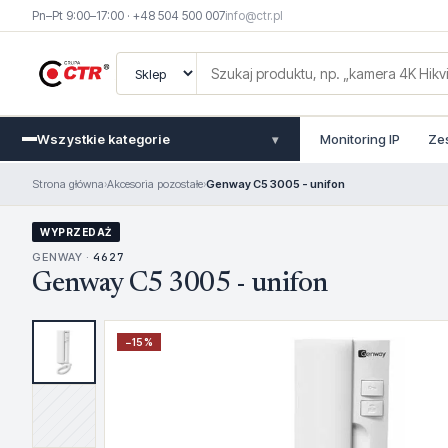
Pn–Pt 9:00–17:00 · +48 504 500 007
info@ctr.pl
Wszystkie kategorie
Monitoring IP
Ze
▾
Strona główna
›
Akcesoria pozostałe
›
Genway C5 3005 - unifon
WYPRZEDAŻ
GENWAY ·
4627
Genway C5 3005 - unifon
−
15
%