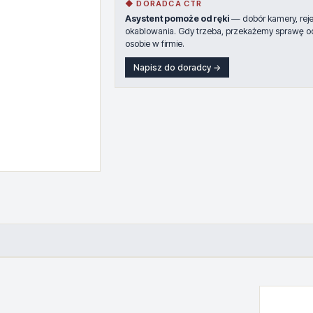
◆ DORADCA CTR
Asystent pomoże od ręki
— dobór kamery, rejes
okablowania. Gdy trzeba, przekażemy sprawę o
osobie w firmie.
Napisz do doradcy →