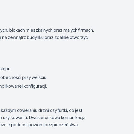
ch, blokach mieszkalnych oraz małych firmach.
ę na zewnątrz budynku oraz zdalnie otworzyć
ostępu.
 obecności przy wejściu.
omplikowanej konfiguracji.
żdym otwieraniu drzwi czy furtki, co jest
ym użytkowaniu. Dwukierunkowa komunikacja
nacznie podnosi poziom bezpieczeństwa.