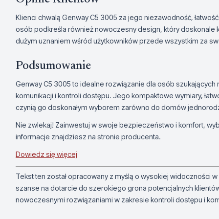
Klienci chwalą Genway C5 3005 za jego niezawodność, łatwość i
osób podkreśla również nowoczesny design, który doskonale ko
dużym uznaniem wśród użytkowników przede wszystkim za swoj
Podsumowanie
Genway C5 3005 to idealne rozwiązanie dla osób szukającyc
komunikacji i kontroli dostępu. Jego kompaktowe wymiary, łatwo
czynią go doskonałym wyborem zarówno do domów jednorodzinny
Nie zwlekaj! Zainwestuj w swoje bezpieczeństwo i komfort, wy
informacje znajdziesz na stronie producenta.
Dowiedz się więcej
Tekst ten został opracowany z myślą o wysokiej widoczności w
szanse na dotarcie do szerokiego grona potencjalnych klientó
nowoczesnymi rozwiązaniami w zakresie kontroli dostępu i kom