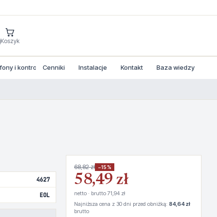
j
Koszyk
ny i kontrola dostepu
Cenniki
Instalacje
Kontakt
Baza wiedzy
68,82 zł
−15%
58,49 zł
4627
netto · brutto 71,94 zł
EOL
Najniższa cena z 30 dni przed obniżką:
84,64 zł
brutto