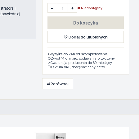
−
+
● Niedostępny
tratora i
dpowiedniej
Do koszyka
♡ Dodaj do ulubionych
◐
Wysyłka do 24h od skompletowania.
↻
Zwrot 14 dni bez podawania przyczyny
✓
Gwarancja producenta do 60 miesięcy
▢
Faktura VAT, dostępne ceny netto
⇄
Porównaj