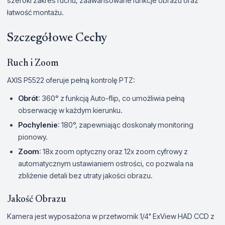
szeroki zakres ruchu, zaawansowane funkcje obrazu oraz
łatwość montażu.
Szczegółowe Cechy
Ruch i Zoom
AXIS P5522 oferuje pełną kontrolę PTZ:
Obrót
: 360° z funkcją Auto-flip, co umożliwia pełną
obserwację w każdym kierunku.
Pochylenie
: 180°, zapewniając doskonały monitoring
pionowy.
Zoom
: 18x zoom optyczny oraz 12x zoom cyfrowy z
automatycznym ustawianiem ostrości, co pozwala na
zbliżenie detali bez utraty jakości obrazu.
Jakość Obrazu
Kamera jest wyposażona w przetwornik 1/4" ExView HAD CCD z