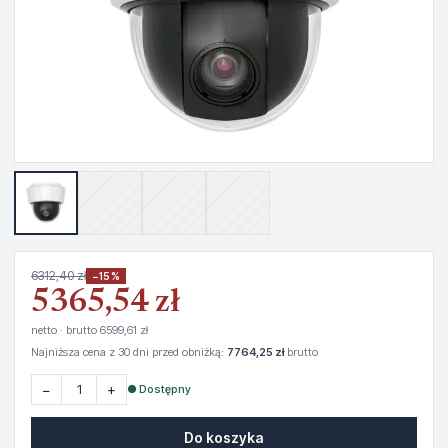
6312,40 zł
−15%
5365,54 zł
netto · brutto 6599,61 zł
Najniższa cena z 30 dni przed obniżką:
7764,25 zł
brutto
−
+
● Dostępny
Do koszyka