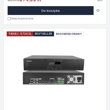
274,22 zł
322,61 zł
netto
♡
Do koszyka
Dodaj do porównania
TANIEJ -5724 ZŁ
BESTSELLER
REKOMENDOWANY