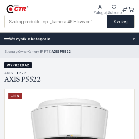
Zaloguj
Ulubione
Szukaj
Wszystkie kategorie
▾
Strona główna
›
Kamery IP PTZ
›
AXIS P5522
WYPRZEDAŻ
AXIS ·
1727
AXIS P5522
−
15
%