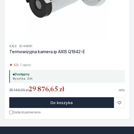
AXIS · ID 44991
Termowizyjna kamera ip AXIS Q1942-E
★ 5.0
· 7 opinii
Dostępny
Wysyłka 24h
29 876,65 zł
35 149,00 zł
netto
♡
Do koszyka
Dodaj do porównania