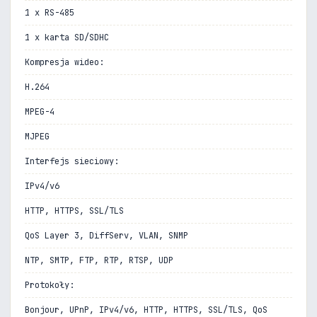
1 x RS-485
1 x karta SD/SDHC
Kompresja wideo:
H.264
MPEG-4
MJPEG
Interfejs sieciowy:
IPv4/v6
HTTP, HTTPS, SSL/TLS
QoS Layer 3, DiffServ, VLAN, SNMP
NTP, SMTP, FTP, RTP, RTSP, UDP
Protokoły:
Bonjour, UPnP, IPv4/v6, HTTP, HTTPS, SSL/TLS, QoS