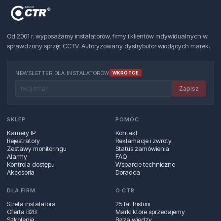
Od 2001 r. wyposażamy instalatorów, firmy i klientów indywidualnych w
sprawdzony sprzęt CCTV. Autoryzowany dystrybutor wiodących marek.
NEWSLETTER DLA INSTALATORÓW
WKRÓTCE
Zapisz
SKLEP
POMOC
Kamery IP
Kontakt
Rejestratory
Reklamacje i zwroty
Zestawy monitoringu
Status zamówienia
Alarmy
FAQ
Kontrola dostępu
Wsparcie techniczne
Akcesoria
Doradca
DLA FIRM
O CTR
Strefa instalatora
25 lat historii
Oferta B2B
Marki które sprzedajemy
Szkolenia
Baza wiedzy