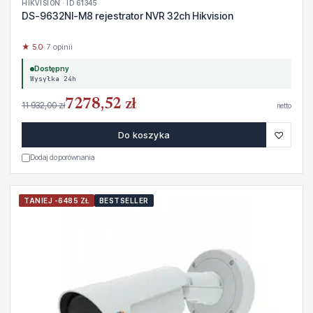
HIKVISION · ID 61345
DS-9632NI-M8 rejestrator NVR 32ch Hikvision
★ 5.0
· 7 opinii
Dostępny
Wysyłka 24h
7278,52 zł
11 932,00 zł
netto
♡
Do koszyka
Dodaj do porównania
TANIEJ -6485 ZŁ
BESTSELLER