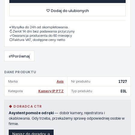
♡ Dodaj do ulubionych
◐
Wysyłka do 24h od skompletowania.
↻
Zwrot 14 dni bez podawania przyczyny
✓
Gwarancja producenta do 60 miesięcy
▢
Faktura VAT, dostępne ceny netto
⇄
Porównaj
DANE PRODUKTU
Marka
Axis
Nr produktu
1727
Kategoria
Kamery IP PTZ
Typ produktu
EOL
◆ DORADCA CTR
Asystent pomoże od ręki
— dobór kamery, rejestratora i
okablowania. Gdy trzeba, przekażemy sprawę odpowiedniej osobie w
firmie.
Napisz do doradcy →