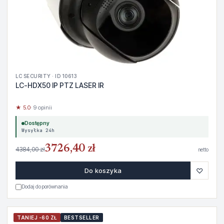
LC SECURITY · ID 10613
LC-HDX50 IP PTZ LASER IR
★ 5.0
· 9 opinii
Dostępny
Wysyłka 24h
3726,40 zł
4384,00 zł
netto
♡
Do koszyka
Dodaj do porównania
TANIEJ -60 ZŁ
BESTSELLER