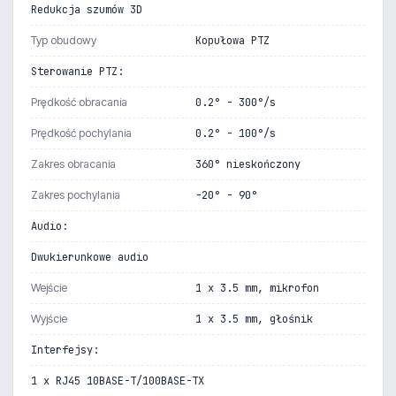
Redukcja szumów 3D
Typ obudowy
Kopułowa PTZ
Sterowanie PTZ:
Prędkość obracania
0.2° - 300°/s
Prędkość pochylania
0.2° - 100°/s
Zakres obracania
360° nieskończony
Zakres pochylania
-20° - 90°
Audio:
Dwukierunkowe audio
Wejście
1 x 3.5 mm, mikrofon
Wyjście
1 x 3.5 mm, głośnik
Interfejsy:
1 x RJ45 10BASE-T/100BASE-TX