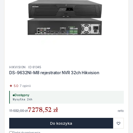
HIKVISION · ID 61345
DS-9632NI-M8 rejestrator NVR 32ch Hikvision
★ 5.0
· 7 opinii
Dostępny
Wysyłka 24h
7278,52 zł
11 932,00 zł
netto
♡
Do koszyka
Dodaj do porównania