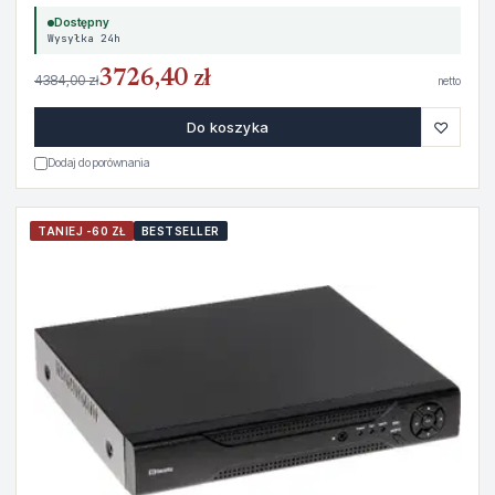
Dostępny
Wysyłka 24h
3726,40 zł
4384,00 zł
netto
♡
Do koszyka
Dodaj do porównania
TANIEJ -60 ZŁ
BESTSELLER