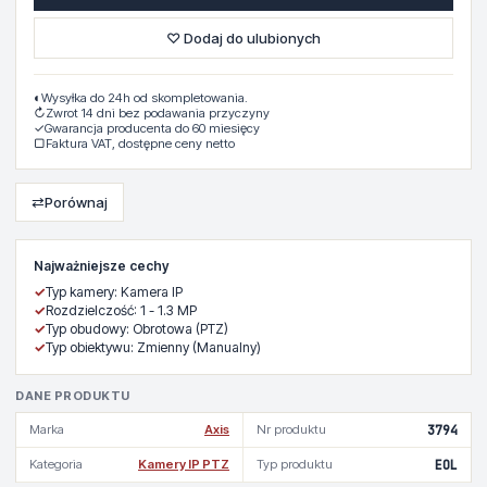
♡ Dodaj do ulubionych
◐
Wysyłka do 24h od skompletowania.
↻
Zwrot 14 dni bez podawania przyczyny
✓
Gwarancja producenta do 60 miesięcy
▢
Faktura VAT, dostępne ceny netto
⇄
Porównaj
Najważniejsze cechy
✓
Typ kamery: Kamera IP
✓
Rozdzielczość: 1 - 1.3 MP
✓
Typ obudowy: Obrotowa (PTZ)
✓
Typ obiektywu: Zmienny (Manualny)
DANE PRODUKTU
Marka
Axis
Nr produktu
3794
Kategoria
Kamery IP PTZ
Typ produktu
EOL