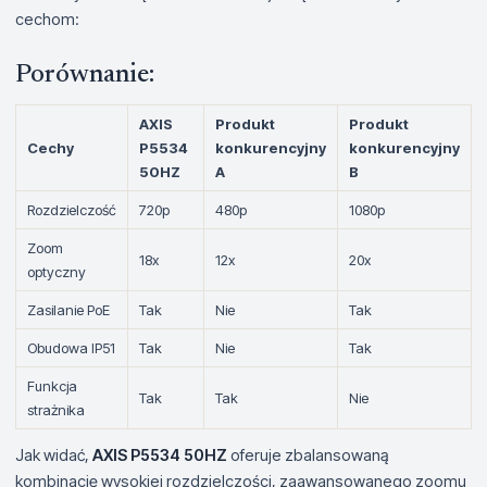
cechom:
Porównanie:
AXIS
Produkt
Produkt
Cechy
P5534
konkurencyjny
konkurencyjny
50HZ
A
B
Rozdzielczość
720p
480p
1080p
Zoom
18x
12x
20x
optyczny
Zasilanie PoE
Tak
Nie
Tak
Obudowa IP51
Tak
Nie
Tak
Funkcja
Tak
Tak
Nie
strażnika
Jak widać,
AXIS P5534 50HZ
oferuje zbalansowaną
kombinację wysokiej rozdzielczości, zaawansowanego zoomu