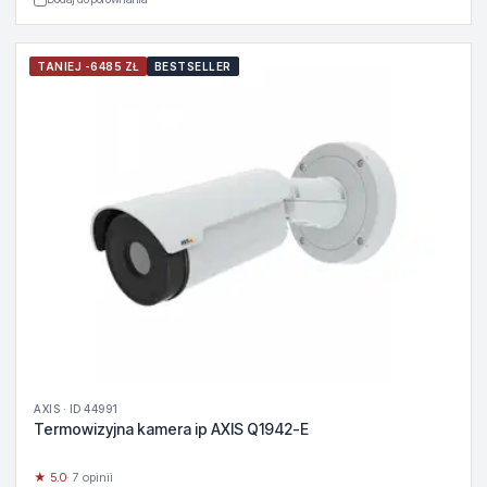
TANIEJ -6485 ZŁ
BESTSELLER
AXIS · ID 44991
Termowizyjna kamera ip AXIS Q1942-E
★ 5.0
· 7 opinii