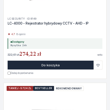
LC SECURITY · ID 8149
LC-4000 - Rejestrator hybrydowy CCTV - AHD - IP
★ 4.7
· 8 opinii
Dostępny
Wysyłka 24h
274,22 zł
322,61 zł
netto
♡
Do koszyka
Dodaj do porównania
TANIEJ -5724 ZŁ
BESTSELLER
REKOMENDOWANY