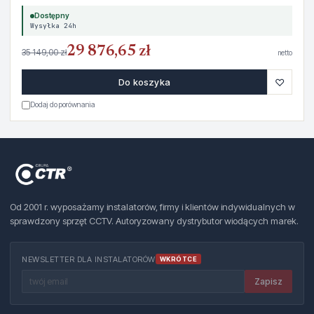
Dostępny
Wysyłka 24h
29 876,65 zł
35 149,00 zł
netto
♡
Do koszyka
Dodaj do porównania
Od 2001 r. wyposażamy instalatorów, firmy i klientów indywidualnych w
sprawdzony sprzęt CCTV. Autoryzowany dystrybutor wiodących marek.
NEWSLETTER DLA INSTALATORÓW
WKRÓTCE
Zapisz