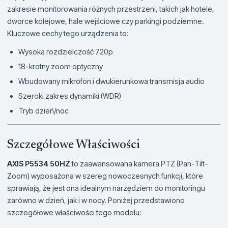
zakresie monitorowania różnych przestrzeni, takich jak hotele,
dworce kolejowe, hale wejściowe czy parkingi podziemne.
Kluczowe cechy tego urządzenia to:
Wysoka rozdzielczość 720p
18-krotny zoom optyczny
Wbudowany mikrofon i dwukierunkowa transmisja audio
Szeroki zakres dynamiki (WDR)
Tryb dzień/noc
Szczegółowe Właściwości
AXIS P5534 50HZ
to zaawansowana kamera PTZ (Pan-Tilt-
Zoom) wyposażona w szereg nowoczesnych funkcji, które
sprawiają, że jest ona idealnym narzędziem do monitoringu
zarówno w dzień, jak i w nocy. Poniżej przedstawiono
szczegółowe właściwości tego modelu: