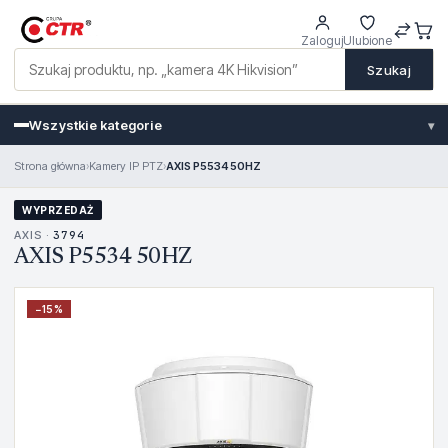
Zaloguj
Ulubione
Szukaj
Wszystkie kategorie
▾
Strona główna
›
Kamery IP PTZ
›
AXIS P5534 50HZ
WYPRZEDAŻ
AXIS ·
3794
AXIS P5534 50HZ
−
15
%