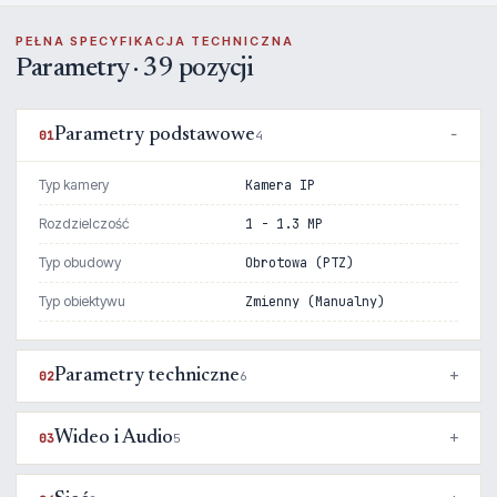
PEŁNA SPECYFIKACJA TECHNICZNA
Parametry · 39 pozycji
Parametry podstawowe
01
4
Typ kamery
Kamera IP
Rozdzielczość
1 - 1.3 MP
Typ obudowy
Obrotowa (PTZ)
Typ obiektywu
Zmienny (Manualny)
Parametry techniczne
02
6
Wideo i Audio
03
5