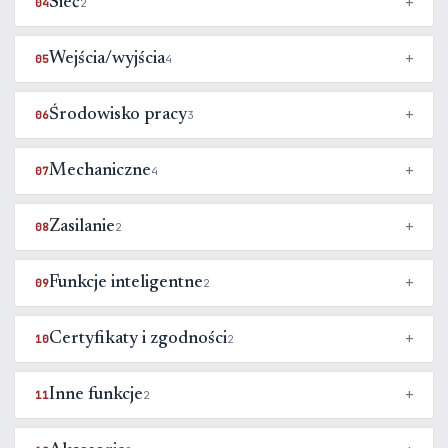
Sieć
04
2
Wejścia/wyjścia
05
4
Środowisko pracy
06
3
Mechaniczne
07
4
Zasilanie
08
2
Funkcje inteligentne
09
2
Certyfikaty i zgodności
10
2
Inne funkcje
11
2