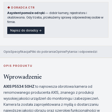
◆ DORADCA CTR
Asystent pomoże od ręki
— dobór kamery, rejestratora i
okablowania. Gdy trzeba, przekażemy sprawę odpowiedniej osobie w
firmie.
Napisz do doradcy →
Opis
Specyfikacja
Pliki do pobrania
Opinie
Pytania i odpowiedzi
OPIS PRODUKTU
Wprowadzenie
AXIS P5534 50HZ
to najnowsza obrotowa kamera od
renomowanego producenta AXIS, znanego z produkcji
wysokiej jakości urządzeń do monitoringu i zabezpieczeń.
Kamera ta została zaprojektowana z myślą o dostarczaniu
najwyższej jakości obrazu oraz szerokiej funkcjonalności w