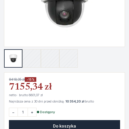
8418,05 zł
−15%
7155,34 zł
netto · brutto 8801,07 zł
Najniższa cena z 30 dni przed obniżką:
10 354,20 zł
brutto
−
+
● Dostępny
Do koszyka