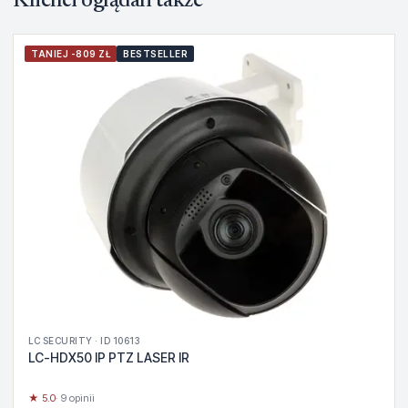
Klienci oglądali także
TANIEJ -809 ZŁ
BESTSELLER
LC SECURITY · ID 10613
LC-HDX50 IP PTZ LASER IR
★ 5.0
· 9 opinii