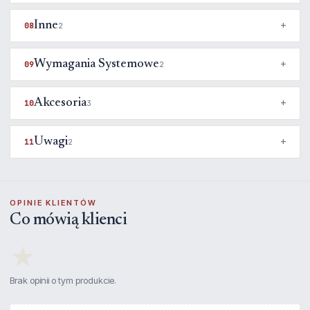
Inne
08
2
Wymagania Systemowe
09
2
Akcesoria
10
3
Uwagi
11
2
OPINIE KLIENTÓW
Co mówią klienci
★
Brak opinii o tym produkcie.