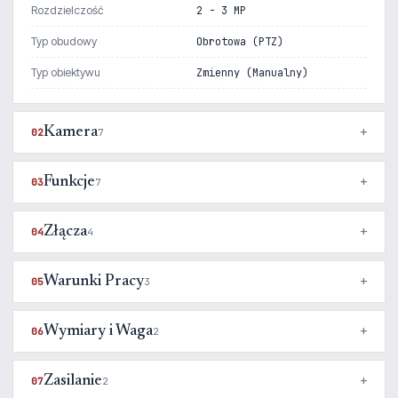
Rozdzielczość
2 - 3 MP
Typ obudowy
Obrotowa (PTZ)
Typ obiektywu
Zmienny (Manualny)
Kamera
02
7
Funkcje
03
7
Złącza
04
4
Warunki Pracy
05
3
Wymiary i Waga
06
2
Zasilanie
07
2