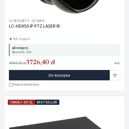
LC SECURITY · ID 10613
LC-HDX50 IP PTZ LASER IR
★ 5.0
· 9 opinii
Dostępny
Wysyłka 24h
3726,40 zł
4384,00 zł
netto
♡
Do koszyka
Dodaj do porównania
TANIEJ -60 ZŁ
BESTSELLER