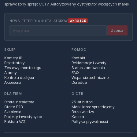
sprawdzony sprzęt CCTV. Autoryzowany dystrybutor wiodących marek.
NEWSLETTER DLA INSTALATORÓW
WKRÓTCE
Zapisz
SKLEP
POMOC
Kamery IP
Kontakt
Rejestratory
Reklamacje i zwroty
Zestawy monitoringu
Status zamówienia
Alarmy
FAQ
Kontrola dostępu
Wsparcie techniczne
Akcesoria
Doradca
DLA FIRM
O CTR
Strefa instalatora
25 lat historii
Oferta B2B
Marki które sprzedajemy
Szkolenia
Baza wiedzy
Projekty inwestycyjne
Kariera
Faktura VAT
Polityka prywatności