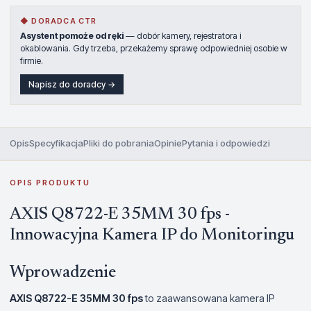
◆ DORADCA CTR
Asystent pomoże od ręki
— dobór kamery, rejestratora i
okablowania. Gdy trzeba, przekażemy sprawę odpowiedniej osobie w
firmie.
Napisz do doradcy →
Opis
Specyfikacja
Pliki do pobrania
Opinie
Pytania i odpowiedzi
OPIS PRODUKTU
AXIS Q8722-E 35MM 30 fps -
Innowacyjna Kamera IP do Monitoringu
Wprowadzenie
AXIS Q8722-E 35MM 30 fps
to zaawansowana kamera IP