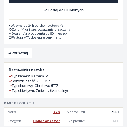
♡ Dodaj do ulubionych
◐
Wysyłka do 24h od skompletowania.
↻
Zwrot 14 dni bez podawania przyczyny
✓
Gwarancja producenta do 60 miesięcy
▢
Faktura VAT, dostępne ceny netto
⇄
Porównaj
Najważniejsze cechy
✓
Typ kamery: Kamera IP
✓
Rozdzielczość: 2 - 3 MP
✓
Typ obudowy: Obrotowa (PTZ)
✓
Typ obiektywu: Zmienny (Manualny)
DANE PRODUKTU
Marka
Axis
Nr produktu
3801
Kategoria
Obudowy kamer
Typ produktu
EOL