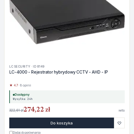
LC SECURITY · ID 8149
LC-4000 - Rejestrator hybrydowy CCTV - AHD - IP
★ 4.7
· 8 opinii
Dostępny
Wysyłka 24h
274,22 zł
322,61 zł
netto
♡
Do koszyka
Dodaj do porównania