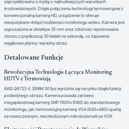
zaprojektowana z myślą o najtrudniejszych warunkach
środowiskowych. Dzięki połączeniu technologii termowizyjnej z
konwencjonalną kamerą HD, urządzenie to oferuje
niespotykane dotąd możliwości monitoringu wideo. Kamera jest
wyposażona w obiektyw 35 mm oraz zdolność rejestrowania
obrazu z prędkością 30 klatek na sekundę, co zapewnia
wyjątkowo płynny i wyraźny obraz.
Detalowane Funkcje
Rewolucyjna Technologia Łącząca Monitoring
HDTV z Termowizją
AXIS Q8722-E 35MM 30 fps wyróżnia się na rynku dzięki funkcji
podwójnego obrazu. Kamera posiada zarówno
megapikselową kamerę 2MP (1920x1080) do standardowego
monitoringu, jak i termowizyjną kamerę VGA (640x480) opartą
na nowoczesnym, niechłodzonym mikrobolometrze VOX.