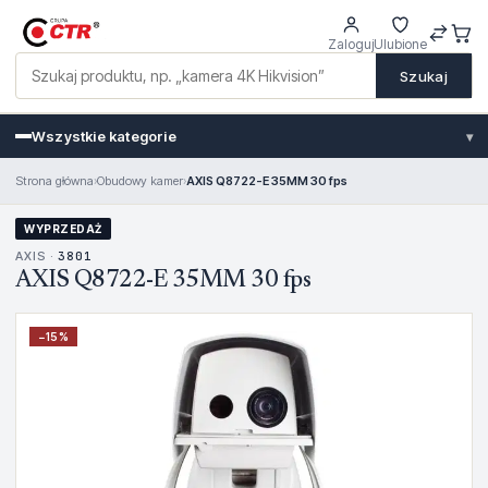
Zaloguj
Ulubione
Szukaj
Wszystkie kategorie
▾
Strona główna
›
Obudowy kamer
›
AXIS Q8722-E 35MM 30 fps
WYPRZEDAŻ
AXIS ·
3801
AXIS Q8722-E 35MM 30 fps
−
15
%