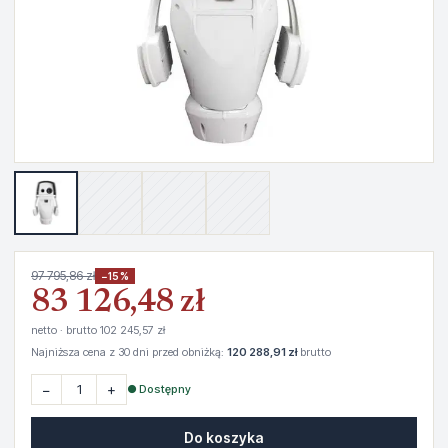
97 795,86 zł
−15%
83 126,48 zł
netto · brutto 102 245,57 zł
Najniższa cena z 30 dni przed obniżką:
120 288,91 zł
brutto
−
+
● Dostępny
Do koszyka