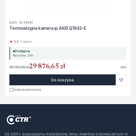
AXIS · ID 44991
Termowizyjna kamera ip AXIS Q1942-E
★ 5.0
· 7 opinii
Dostępny
Wysyłka 24h
29 876,65 zł
35 149,00 zł
netto
♡
Do koszyka
Dodaj do porównania
Od 2001 r. wyposażamy instalatorów, firmy i klientów indywidualnych w