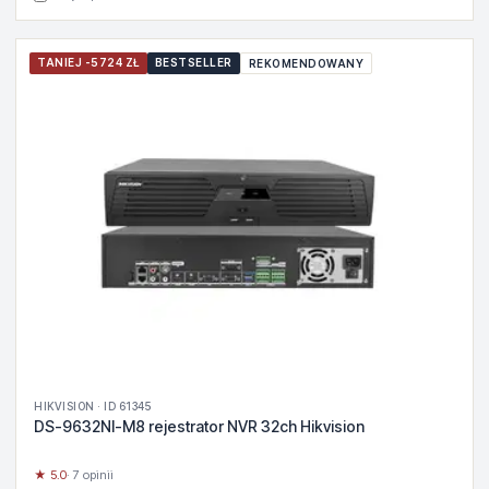
TANIEJ -5724 ZŁ
BESTSELLER
REKOMENDOWANY
HIKVISION · ID 61345
DS-9632NI-M8 rejestrator NVR 32ch Hikvision
★ 5.0
· 7 opinii