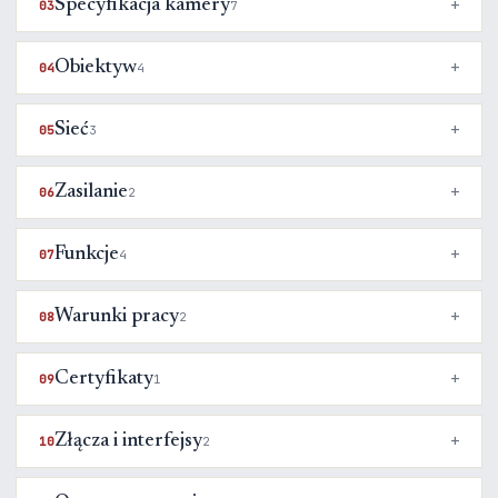
Specyfikacja kamery
03
7
Obiektyw
04
4
Sieć
05
3
Zasilanie
06
2
Funkcje
07
4
Warunki pracy
08
2
Certyfikaty
09
1
Złącza i interfejsy
10
2