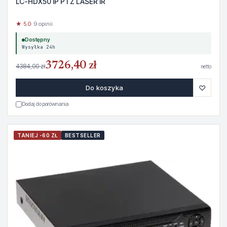
LC-HDX50 IP PTZ LASER IR
★ 5.0
· 9 opinii
Dostępny
Wysyłka 24h
3726,40 zł
4384,00 zł
netto
♡
Do koszyka
Dodaj do porównania
TANIEJ -60 ZŁ
BESTSELLER