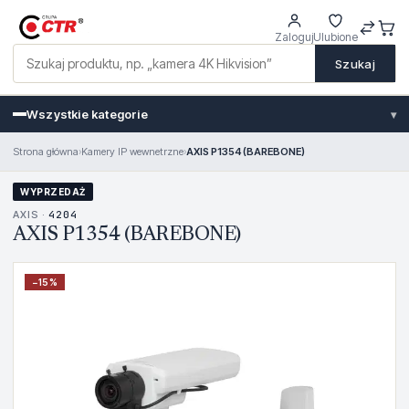
Zaloguj
Ulubione
Szukaj
Wszystkie kategorie
▾
Strona główna
›
Kamery IP wewnetrzne
›
AXIS P1354 (BAREBONE)
WYPRZEDAŻ
AXIS ·
4204
AXIS P1354 (BAREBONE)
−
15
%