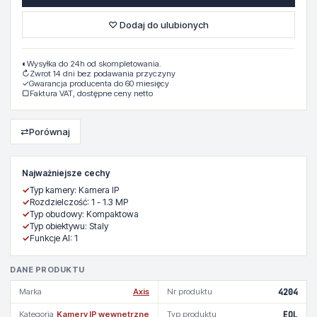
♡ Dodaj do ulubionych
◐
Wysyłka do 24h od skompletowania.
↻
Zwrot 14 dni bez podawania przyczyny
✓
Gwarancja producenta do 60 miesięcy
▢
Faktura VAT, dostępne ceny netto
⇄
Porównaj
Najważniejsze cechy
✓
Typ kamery: Kamera IP
✓
Rozdzielczość: 1 - 1.3 MP
✓
Typ obudowy: Kompaktowa
✓
Typ obiektywu: Staly
✓
Funkcje AI: 1
DANE PRODUKTU
Marka
Axis
Nr produktu
4204
Kategoria
Kamery IP wewnetrzne
Typ produktu
EOL