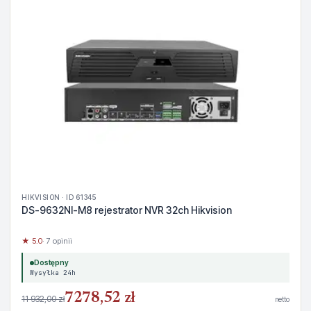
HIKVISION · ID 61345
DS-9632NI-M8 rejestrator NVR 32ch Hikvision
★ 5.0
· 7 opinii
Dostępny
Wysyłka 24h
7278,52 zł
11 932,00 zł
netto