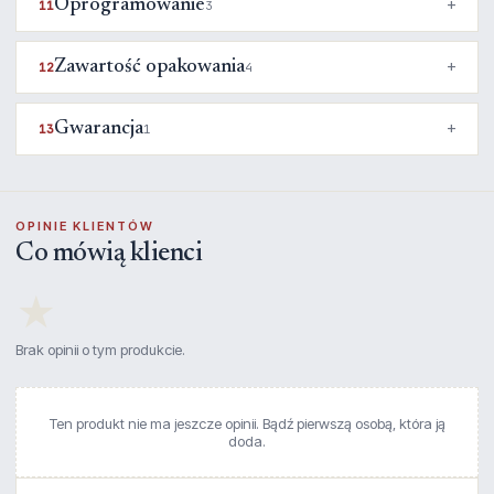
Oprogramowanie
11
3
Zawartość opakowania
12
4
Gwarancja
13
1
OPINIE KLIENTÓW
Co mówią klienci
★
Brak opinii o tym produkcie.
Ten produkt nie ma jeszcze opinii. Bądź pierwszą osobą, która ją
doda.