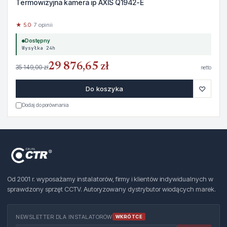
Termowizyjna kamera ip AXIS Q1942-E
★ 5.0
· 7 opinii
Dostępny
Wysyłka 24h
29 876,65 zł
35 149,00 zł
netto
♡
Do koszyka
Dodaj do porównania
Od 2001 r. wyposażamy instalatorów, firmy i klientów indywidualnych w
sprawdzony sprzęt CCTV. Autoryzowany dystrybutor wiodących marek.
NEWSLETTER DLA INSTALATORÓW
WKRÓTCE