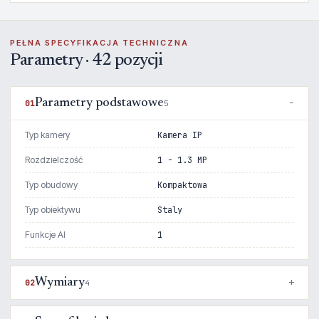
PEŁNA SPECYFIKACJA TECHNICZNA
Parametry · 42 pozycji
Parametry podstawowe
01
5
Typ kamery
Kamera IP
Rozdzielczość
1 - 1.3 MP
Typ obudowy
Kompaktowa
Typ obiektywu
Staly
Funkcje AI
1
Wymiary
02
4