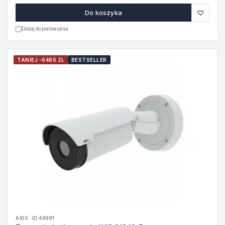
♡
Do koszyka
Dodaj do porównania
TANIEJ -6485 ZŁ
BESTSELLER
AXIS · ID 44991