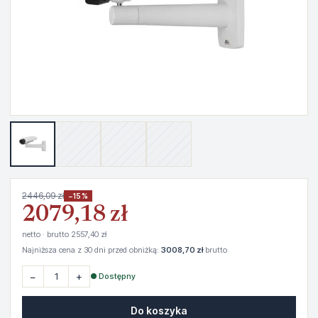
2446,09 zł
−15%
2079,18 zł
netto · brutto 2557,40 zł
Najniższa cena z 30 dni przed obniżką:
3008,70 zł
brutto
−
+
● Dostępny
Do koszyka