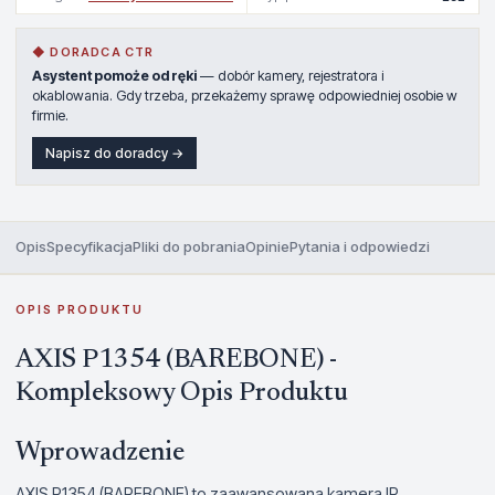
◆ DORADCA CTR
Asystent pomoże od ręki
— dobór kamery, rejestratora i
okablowania. Gdy trzeba, przekażemy sprawę odpowiedniej osobie w
firmie.
Napisz do doradcy →
Opis
Specyfikacja
Pliki do pobrania
Opinie
Pytania i odpowiedzi
OPIS PRODUKTU
AXIS P1354 (BAREBONE) -
Kompleksowy Opis Produktu
Wprowadzenie
AXIS P1354 (BAREBONE) to zaawansowana kamera IP