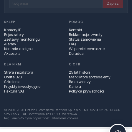
Zapisz
SKLEP
POMOC
Kamery IP
Kontakt
Rejestratory
Reklamacje i zwroty
Zestawy monitoringu
Status zamówienia
Alarmy
FAQ
Kontrola dostępu
Wsparcie techniczne
Akcesoria
Doradca
DLA FIRM
O CTR
Strefa instalatora
25 lat historii
Oferta B2B
Marki które sprzedajemy
Szkolenia
Baza wiedzy
Projekty inwestycyjne
Kariera
Faktura VAT
Polityka prywatności
© 2001–2026 Elctron E-commerce Partners Sp. z o.o. · NIP 5273052174 · REGON
525059580 · ul. Górczewska 129, 01‑109 Warszawa
Regulamin
Polityka prywatności
Ustawienia cookies