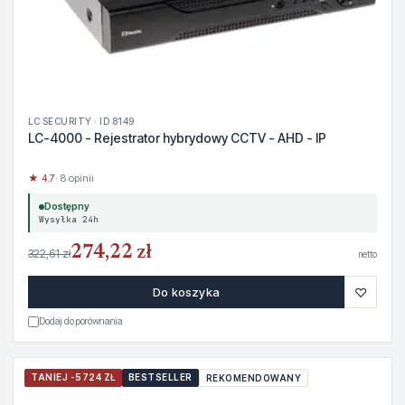
LC SECURITY · ID 8149
LC-4000 - Rejestrator hybrydowy CCTV - AHD - IP
★ 4.7
· 8 opinii
Dostępny
Wysyłka 24h
274,22 zł
322,61 zł
netto
♡
Do koszyka
Dodaj do porównania
TANIEJ -5724 ZŁ
BESTSELLER
REKOMENDOWANY