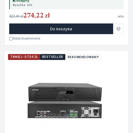
Dostępny
Wysyłka 24h
274,22 zł
322,61 zł
netto
♡
Do koszyka
Dodaj do porównania
TANIEJ -5724 ZŁ
BESTSELLER
REKOMENDOWANY