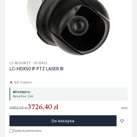
LC SECURITY · ID 10613
LC-HDX50 IP PTZ LASER IR
★ 5.0
· 9 opinii
Dostępny
Wysyłka 24h
3726,40 zł
4384,00 zł
netto
♡
Do koszyka
Dodaj do porównania