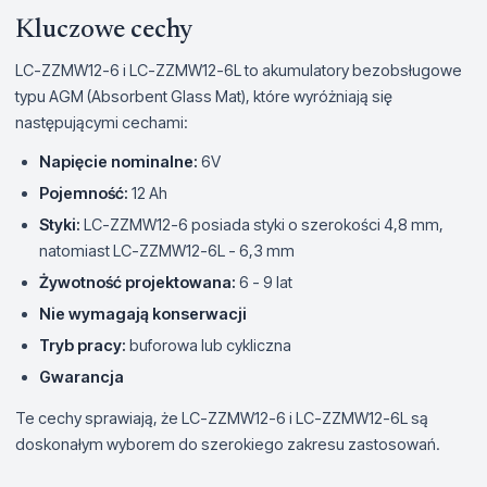
Kluczowe cechy
LC-ZZMW12-6 i LC-ZZMW12-6L to akumulatory bezobsługowe
typu AGM (Absorbent Glass Mat), które wyróżniają się
następującymi cechami:
Napięcie nominalne:
6V
Pojemność:
12 Ah
Styki:
LC-ZZMW12-6 posiada styki o szerokości 4,8 mm,
natomiast LC-ZZMW12-6L - 6,3 mm
Żywotność projektowana:
6 - 9 lat
Nie wymagają konserwacji
Tryb pracy:
buforowa lub cykliczna
Gwarancja
Te cechy sprawiają, że LC-ZZMW12-6 i LC-ZZMW12-6L są
doskonałym wyborem do szerokiego zakresu zastosowań.