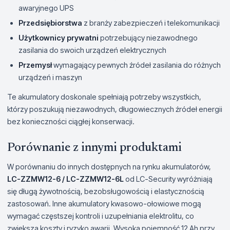
awaryjnego UPS
Przedsiębiorstwa
z branży zabezpieczeń i telekomunikacji
Użytkownicy prywatni
potrzebujący niezawodnego
zasilania do swoich urządzeń elektrycznych
Przemysł
wymagający pewnych źródeł zasilania do różnych
urządzeń i maszyn
Te akumulatory doskonale spełniają potrzeby wszystkich,
którzy poszukują niezawodnych, długowiecznych źródeł energii
bez konieczności ciągłej konserwacji.
Porównanie z innymi produktami
W porównaniu do innych dostępnych na rynku akumulatorów,
LC-ZZMW12-6 / LC-ZZMW12-6L
od LC-Security wyróżniają
się długą żywotnością, bezobsługowością i elastycznością
zastosowań. Inne akumulatory kwasowo-ołowiowe mogą
wymagać częstszej kontroli i uzupełniania elektrolitu, co
zwiększa koszty i ryzyko awarii. Wysoka pojemność 12 Ah przy