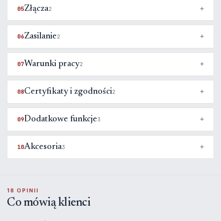
Złącza
05
2
Zasilanie
06
2
Warunki pracy
07
2
Certyfikaty i zgodności
08
2
Dodatkowe funkcje
09
3
Akcesoria
10
3
18 OPINII
Co mówią klienci