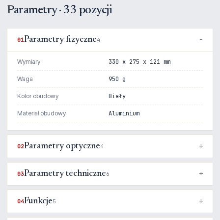
Parametry · 33 pozycji
Parametry fizyczne
01
4
Wymiary
330 x 275 x 121 mm
Waga
950 g
Kolor obudowy
Biały
Materiał obudowy
Aluminium
Parametry optyczne
02
4
Parametry techniczne
03
6
Funkcje
04
5