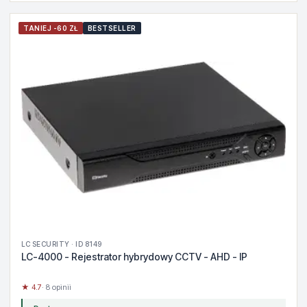
TANIEJ -60 ZŁ
BESTSELLER
LC SECURITY · ID 8149
LC-4000 - Rejestrator hybrydowy CCTV - AHD - IP
★ 4.7
· 8 opinii