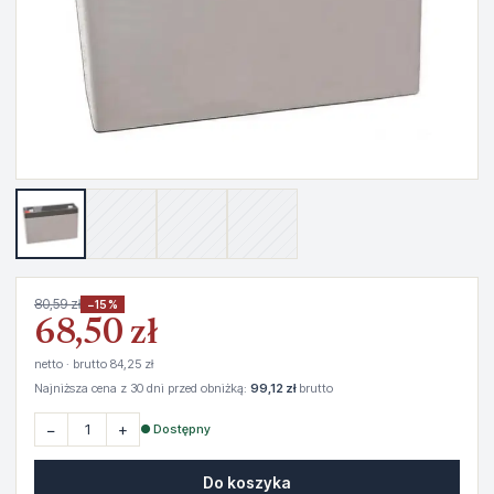
80,59 zł
−15%
68,50 zł
netto · brutto 84,25 zł
Najniższa cena z 30 dni przed obniżką:
99,12 zł
brutto
−
+
● Dostępny
Do koszyka