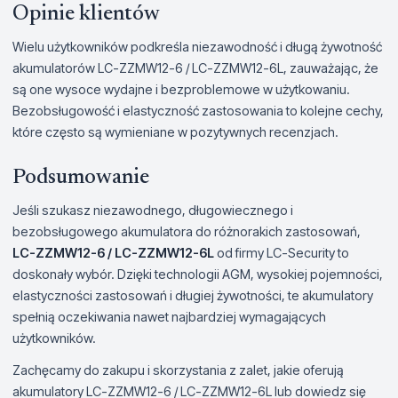
Opinie klientów
Wielu użytkowników podkreśla niezawodność i długą żywotność
akumulatorów LC-ZZMW12-6 / LC-ZZMW12-6L, zauważając, że
są one wysoce wydajne i bezproblemowe w użytkowaniu.
Bezobsługowość i elastyczność zastosowania to kolejne cechy,
które często są wymieniane w pozytywnych recenzjach.
Podsumowanie
Jeśli szukasz niezawodnego, długowiecznego i
bezobsługowego akumulatora do różnorakich zastosowań,
LC-ZZMW12-6 / LC-ZZMW12-6L
od firmy LC-Security to
doskonały wybór. Dzięki technologii AGM, wysokiej pojemności,
elastyczności zastosowań i długiej żywotności, te akumulatory
spełnią oczekiwania nawet najbardziej wymagających
użytkowników.
Zachęcamy do zakupu i skorzystania z zalet, jakie oferują
akumulatory LC-ZZMW12-6 / LC-ZZMW12-6L lub dowiedz się