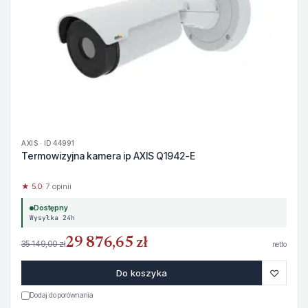
AXIS · ID 44991
Termowizyjna kamera ip AXIS Q1942-E
★ 5.0
· 7 opinii
Dostępny
Wysyłka 24h
29 876,65 zł
35 149,00 zł
netto
♡
Do koszyka
Dodaj do porównania