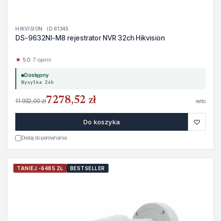
HIKVISION · ID 61345
DS-9632NI-M8 rejestrator NVR 32ch Hikvision
★ 5.0
· 7 opinii
Dostępny
Wysyłka 24h
7278,52 zł
11 932,00 zł
netto
♡
Do koszyka
Dodaj do porównania
TANIEJ -6485 ZŁ
BESTSELLER