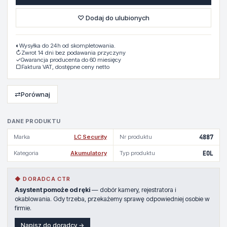
♡ Dodaj do ulubionych
◐
Wysyłka do 24h od skompletowania.
↻
Zwrot 14 dni bez podawania przyczyny
✓
Gwarancja producenta do 60 miesięcy
▢
Faktura VAT, dostępne ceny netto
⇄
Porównaj
DANE PRODUKTU
Marka
LC Security
Nr produktu
4887
Kategoria
Akumulatory
Typ produktu
EOL
◆ DORADCA CTR
Asystent pomoże od ręki
— dobór kamery, rejestratora i
okablowania. Gdy trzeba, przekażemy sprawę odpowiedniej osobie w
firmie.
Napisz do doradcy →