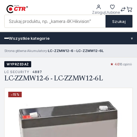
Zaloguj
Ulubione
Szukaj
Wszystkie kategorie
▾
Strona główna
›
Akumulatory
›
LC-ZZMW12-6 - LC-ZZMW12-6L
★ 4.6
18 opinii
·
WYPRZEDAŻ
LC SECURITY ·
4887
LC-ZZMW12-6 - LC-ZZMW12-6L
−
15
%