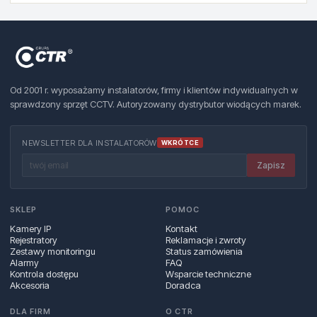
Od 2001 r. wyposażamy instalatorów, firmy i klientów indywidualnych w
sprawdzony sprzęt CCTV. Autoryzowany dystrybutor wiodących marek.
NEWSLETTER DLA INSTALATORÓW
WKRÓTCE
Zapisz
SKLEP
POMOC
Kamery IP
Kontakt
Rejestratory
Reklamacje i zwroty
Zestawy monitoringu
Status zamówienia
Alarmy
FAQ
Kontrola dostępu
Wsparcie techniczne
Akcesoria
Doradca
DLA FIRM
O CTR