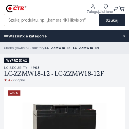
Zaloguj
Ulubione
Szukaj
Wszystkie kategorie
▾
Strona główna
›
Akumulatory
›
LC-ZZMW18-12 - LC-ZZMW18-12F
WYPRZEDAŻ
LC SECURITY ·
4903
LC-ZZMW18-12 - LC-ZZMW18-12F
★ 4.7
22 opinii
·
−
15
%