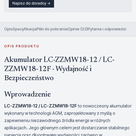
Napisz do doradcy →
Opis
Specyfikacja
Pliki do pobrania
Opinie (22)
Pytania i odpowiedzi
OPIS PRODUKTU
Akumulator LC-ZZMW18-12 / LC-
ZZMW18-12F - Wydajność i
Bezpieczeństwo
Wprowadzenie
LC-ZZMW18-12 / LC-ZZMW18-12F
to nowoczesny akumulator
wykonany w technologii AGM, zaprojektowany z myślą o
zapewnieniu niezawodnego źródła energii w różnych
aplikacjach. Jego głównym celem jest dostarczanie stabilnego
napięcia oraz długotrwałej wydajności zarówno w