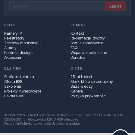
Zapisz
SKLEP
POMOC
Kamery IP
Kontakt
Rejestratory
Reklamacje i zwroty
Zestawy monitoringu
Status zamówienia
Alarmy
FAQ
Kontrola dostępu
Wsparcie techniczne
Akcesoria
Doradca
DLA FIRM
O CTR
Strefa instalatora
25 lat historii
Oferta B2B
Marki które sprzedajemy
Szkolenia
Baza wiedzy
Projekty inwestycyjne
Kariera
Faktura VAT
Polityka prywatności
© 2001–2026 Elctron E-commerce Partners Sp. z o.o. · NIP 5273052174 · REGON
525059580 · ul. Górczewska 129, 01‑109 Warszawa
Regulamin
Polityka prywatności
Ustawienia cookies