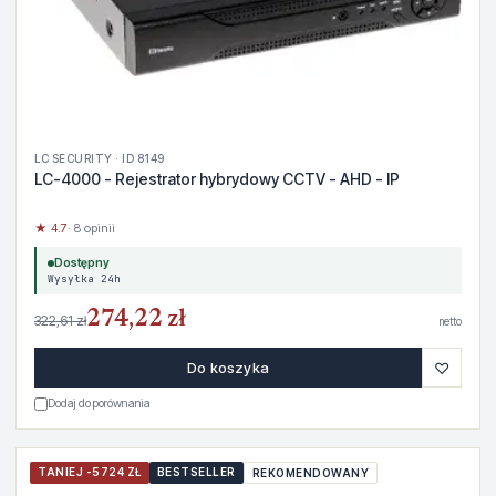
LC SECURITY · ID 8149
LC-4000 - Rejestrator hybrydowy CCTV - AHD - IP
★ 4.7
· 8 opinii
Dostępny
Wysyłka 24h
274,22 zł
322,61 zł
netto
♡
Do koszyka
Dodaj do porównania
TANIEJ -5724 ZŁ
BESTSELLER
REKOMENDOWANY