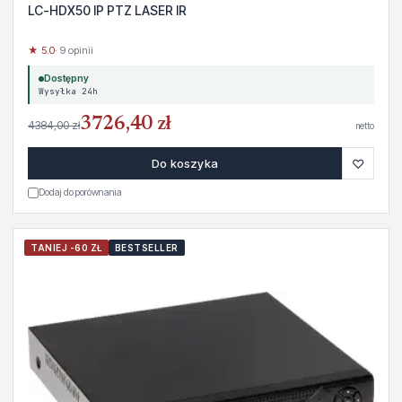
LC-HDX50 IP PTZ LASER IR
★ 5.0
· 9 opinii
Dostępny
Wysyłka 24h
3726,40 zł
4384,00 zł
netto
♡
Do koszyka
Dodaj do porównania
TANIEJ -60 ZŁ
BESTSELLER