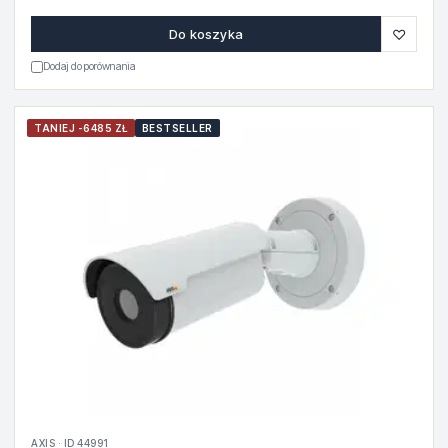
♡
Do koszyka
Dodaj do porównania
TANIEJ -6485 ZŁ
BESTSELLER
AXIS · ID 44991