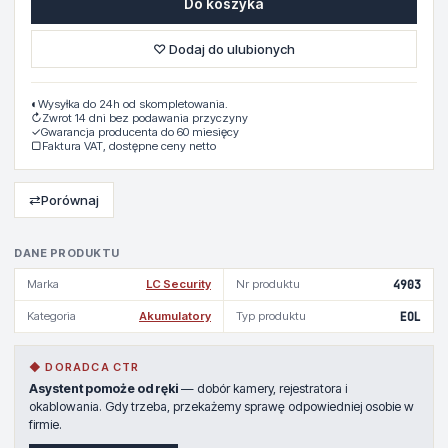
Do koszyka
♡ Dodaj do ulubionych
◐
Wysyłka do 24h od skompletowania.
↻
Zwrot 14 dni bez podawania przyczyny
✓
Gwarancja producenta do 60 miesięcy
▢
Faktura VAT, dostępne ceny netto
⇄
Porównaj
DANE PRODUKTU
Marka
LC Security
Nr produktu
4903
Kategoria
Akumulatory
Typ produktu
EOL
◆ DORADCA CTR
Asystent pomoże od ręki
— dobór kamery, rejestratora i
okablowania. Gdy trzeba, przekażemy sprawę odpowiedniej osobie w
firmie.