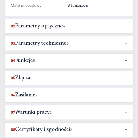
Materiał obudowy
Aluminium
Parametry optyczne
02
4
Parametry techniczne
03
6
Funkcje
04
5
Złącza
05
2
Zasilanie
06
2
Warunki pracy
07
2
Certyfikaty i zgodności
08
2