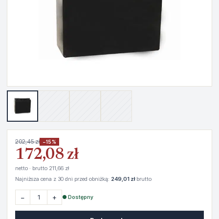
202,45 zł
−15%
172,08 zł
netto · brutto 211,66 zł
Najniższa cena z 30 dni przed obniżką:
249,01 zł
brutto
−
+
● Dostępny