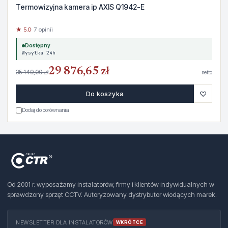
Termowizyjna kamera ip AXIS Q1942-E
★ 5.0
· 7 opinii
Dostępny
Wysyłka 24h
29 876,65 zł
35 149,00 zł
netto
♡
Do koszyka
Dodaj do porównania
Od 2001 r. wyposażamy instalatorów, firmy i klientów indywidualnych w
sprawdzony sprzęt CCTV. Autoryzowany dystrybutor wiodących marek.
NEWSLETTER DLA INSTALATORÓW
WKRÓTCE