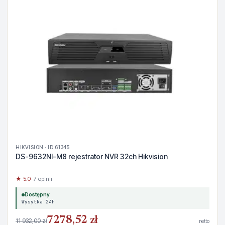
HIKVISION · ID 61345
DS-9632NI-M8 rejestrator NVR 32ch Hikvision
★ 5.0
· 7 opinii
Dostępny
Wysyłka 24h
7278,52 zł
11 932,00 zł
netto