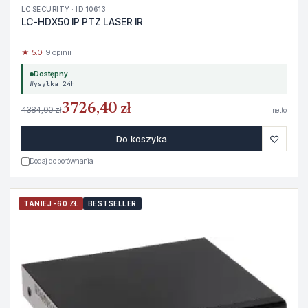
LC SECURITY · ID 10613
LC-HDX50 IP PTZ LASER IR
★ 5.0
· 9 opinii
Dostępny
Wysyłka 24h
3726,40 zł
4384,00 zł
netto
♡
Do koszyka
Dodaj do porównania
TANIEJ -60 ZŁ
BESTSELLER