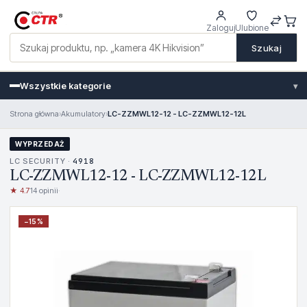
Zaloguj
Ulubione
Szukaj
Wszystkie kategorie
▾
Strona główna
›
Akumulatory
›
LC-ZZMWL12-12 - LC-ZZMWL12-12L
WYPRZEDAŻ
LC SECURITY ·
4918
LC-ZZMWL12-12 - LC-ZZMWL12-12L
★ 4.7
14 opinii
·
−
15
%