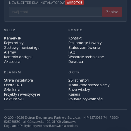
NEWSLETTER DLA INSTALATORÓW
WKRÓTCE
Zapisz
SKLEP
POMOC
Kamery IP
Kontakt
Rejestratory
Reklamacje i zwroty
Zestawy monitoringu
Status zamówienia
Alarmy
FAQ
Kontrola dostępu
Wsparcie techniczne
Akcesoria
Doradca
DLA FIRM
O CTR
Strefa instalatora
25 lat historii
Oferta B2B
Marki które sprzedajemy
Szkolenia
Baza wiedzy
Projekty inwestycyjne
Kariera
Faktura VAT
Polityka prywatności
© 2001–2026 Elctron E-commerce Partners Sp. z o.o. · NIP 5273052174 · REGON
525059580 · ul. Górczewska 129, 01‑109 Warszawa
Regulamin
Polityka prywatności
Ustawienia cookies