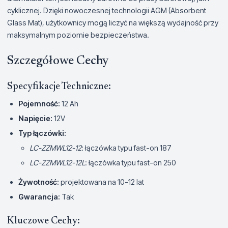
cyklicznej. Dzięki nowoczesnej technologii AGM (Absorbent
Glass Mat), użytkownicy mogą liczyć na większą wydajność przy
maksymalnym poziomie bezpieczeństwa.
Szczegółowe Cechy
Specyfikacje Techniczne:
Pojemność:
12 Ah
Napięcie:
12V
Typ łączówki:
LC-ZZMWL12-12
: łączówka typu fast-on 187
LC-ZZMWL12-12L
: łączówka typu fast-on 250
Żywotność:
projektowana na 10-12 lat
Gwarancja:
Tak
Kluczowe Cechy: