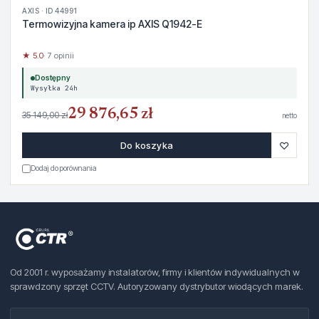
AXIS · ID 44991
Termowizyjna kamera ip AXIS Q1942-E
★ 5.0
· 7 opinii
Dostępny
Wysyłka 24h
29 876,65 zł
35 149,00 zł
netto
♡
Do koszyka
Dodaj do porównania
Od 2001 r. wyposażamy instalatorów, firmy i klientów indywidualnych w
sprawdzony sprzęt CCTV. Autoryzowany dystrybutor wiodących marek.