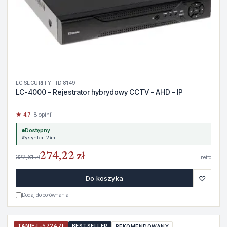
LC SECURITY · ID 8149
LC-4000 - Rejestrator hybrydowy CCTV - AHD - IP
★ 4.7
· 8 opinii
Dostępny
Wysyłka 24h
274,22 zł
322,61 zł
netto
♡
Do koszyka
Dodaj do porównania
TANIEJ -5724 ZŁ
BESTSELLER
REKOMENDOWANY