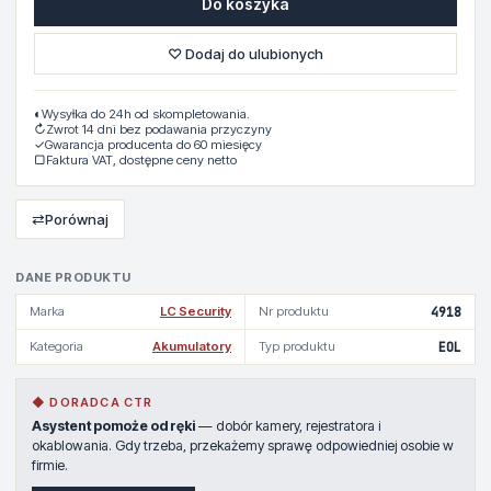
Do koszyka
♡ Dodaj do ulubionych
◐
Wysyłka do 24h od skompletowania.
↻
Zwrot 14 dni bez podawania przyczyny
✓
Gwarancja producenta do 60 miesięcy
▢
Faktura VAT, dostępne ceny netto
⇄
Porównaj
DANE PRODUKTU
Marka
LC Security
Nr produktu
4918
Kategoria
Akumulatory
Typ produktu
EOL
◆ DORADCA CTR
Asystent pomoże od ręki
— dobór kamery, rejestratora i
okablowania. Gdy trzeba, przekażemy sprawę odpowiedniej osobie w
firmie.