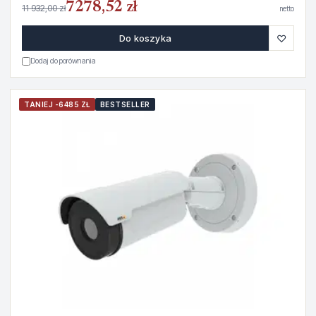
7278,52 zł
11 932,00 zł
netto
♡
Do koszyka
Dodaj do porównania
TANIEJ -6485 ZŁ
BESTSELLER