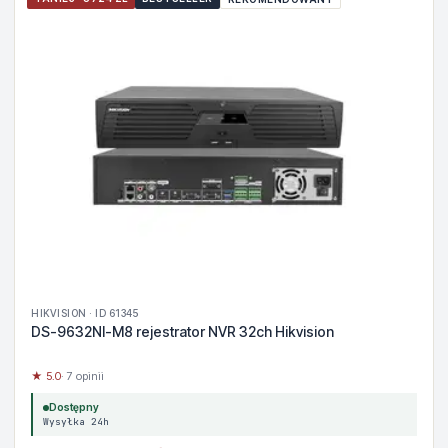
HIKVISION · ID 61345
DS-9632NI-M8 rejestrator NVR 32ch Hikvision
★ 5.0
· 7 opinii
Dostępny
Wysyłka 24h