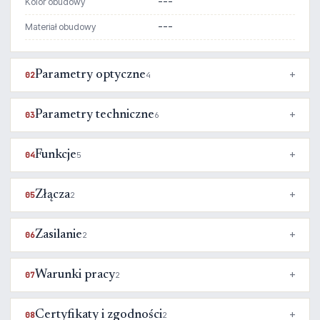
Kolor obudowy
---
Materiał obudowy
---
Parametry optyczne
02
4
Parametry techniczne
03
6
Funkcje
04
5
Złącza
05
2
Zasilanie
06
2
Warunki pracy
07
2
Certyfikaty i zgodności
08
2