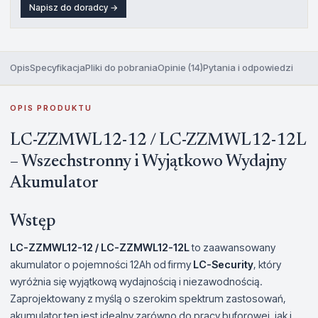
Napisz do doradcy →
Opis
Specyfikacja
Pliki do pobrania
Opinie (14)
Pytania i odpowiedzi
OPIS PRODUKTU
LC-ZZMWL12-12 / LC-ZZMWL12-12L
– Wszechstronny i Wyjątkowo Wydajny
Akumulator
Wstęp
LC-ZZMWL12-12 / LC-ZZMWL12-12L
to zaawansowany
akumulator o pojemności 12Ah od firmy
LC-Security
, który
wyróżnia się wyjątkową wydajnością i niezawodnością.
Zaprojektowany z myślą o szerokim spektrum zastosowań,
akumulator ten jest idealny zarówno do pracy buforowej, jak i