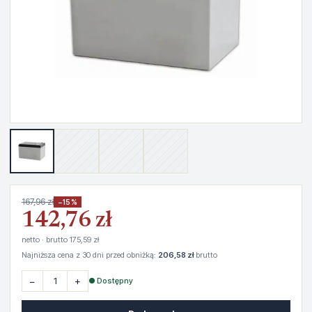
167,96 zł
−15%
142,76 zł
netto · brutto 175,59 zł
Najniższa cena z 30 dni przed obniżką:
206,58 zł
brutto
−
+
● Dostępny