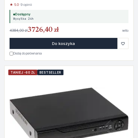
★ 5.0
· 9 opinii
Dostępny
Wysyłka 24h
3726,40 zł
4384,00 zł
netto
♡
Do koszyka
Dodaj do porównania
TANIEJ -60 ZŁ
BESTSELLER