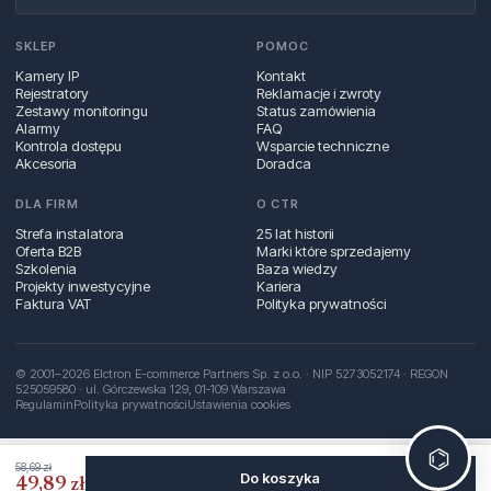
SKLEP
POMOC
Kamery IP
Kontakt
Rejestratory
Reklamacje i zwroty
Zestawy monitoringu
Status zamówienia
Alarmy
FAQ
Kontrola dostępu
Wsparcie techniczne
Akcesoria
Doradca
DLA FIRM
O CTR
Strefa instalatora
25 lat historii
Oferta B2B
Marki które sprzedajemy
Szkolenia
Baza wiedzy
Projekty inwestycyjne
Kariera
Faktura VAT
Polityka prywatności
© 2001–2026 Elctron E-commerce Partners Sp. z o.o. · NIP 5273052174 · REGON
525059580 · ul. Górczewska 129, 01‑109 Warszawa
Regulamin
Polityka prywatności
Ustawienia cookies
⌬
58,69 zł
Do koszyka
49,89 zł