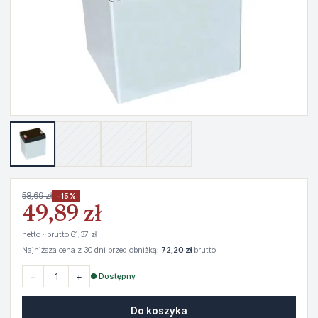
58,69 zł
−15%
49,89 zł
netto · brutto 61,37 zł
Najniższa cena z 30 dni przed obniżką:
72,20 zł
brutto
−
+
● Dostępny
Do koszyka