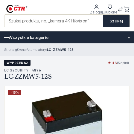
Zaloguj
Ulubione
Szukaj
Wszystkie kategorie
▾
Strona główna
›
Akumulatory
›
LC-ZZMW5-12S
★ 4.6
15 opinii
·
WYPRZEDAŻ
LC SECURITY ·
4876
LC-ZZMW5-12S
−
15
%