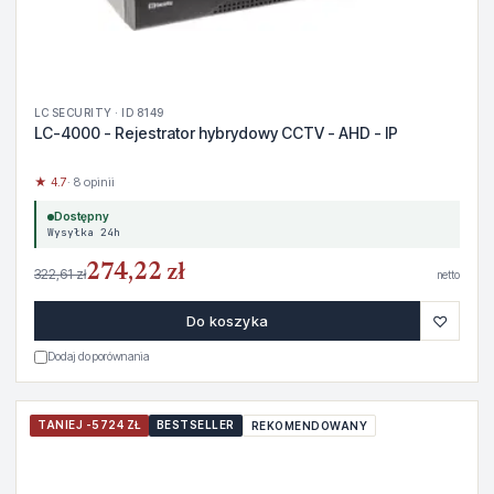
LC SECURITY · ID 8149
LC-4000 - Rejestrator hybrydowy CCTV - AHD - IP
★ 4.7
· 8 opinii
Dostępny
Wysyłka 24h
274,22 zł
322,61 zł
netto
♡
Do koszyka
Dodaj do porównania
TANIEJ -5724 ZŁ
BESTSELLER
REKOMENDOWANY