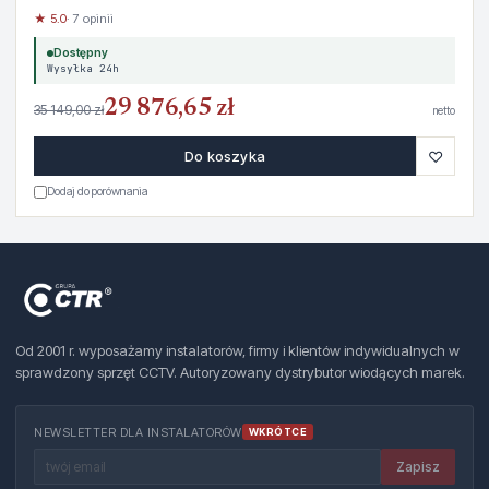
★ 5.0
· 7 opinii
Dostępny
Wysyłka 24h
29 876,65 zł
35 149,00 zł
netto
♡
Do koszyka
Dodaj do porównania
Od 2001 r. wyposażamy instalatorów, firmy i klientów indywidualnych w
sprawdzony sprzęt CCTV. Autoryzowany dystrybutor wiodących marek.
NEWSLETTER DLA INSTALATORÓW
WKRÓTCE
Zapisz