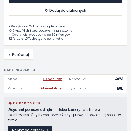
♡ Dodaj do ulubionych
◐
Wysyłka do 24h od skompletowania.
↻
Zwrot 14 dni bez podawania przyczyny
✓
Gwarancja producenta do 60 miesięcy
▢
Faktura VAT, dostępne ceny netto
⇄
Porównaj
DANE PRODUKTU
Marka
LC Security
Nr produktu
4876
Kategoria
Akumulatory
Typ produktu
EOL
◆ DORADCA CTR
Asystent pomoże od ręki
— dobór kamery, rejestratora i
okablowania. Gdy trzeba, przekażemy sprawę odpowiedniej osobie w
firmie.
Napisz do doradcy →