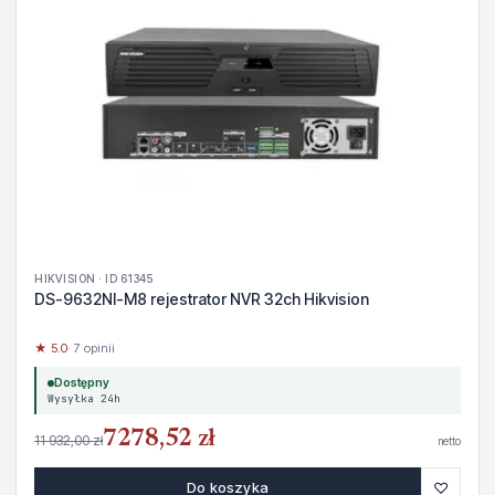
HIKVISION · ID 61345
DS-9632NI-M8 rejestrator NVR 32ch Hikvision
★ 5.0
· 7 opinii
Dostępny
Wysyłka 24h
7278,52 zł
11 932,00 zł
netto
♡
Do koszyka