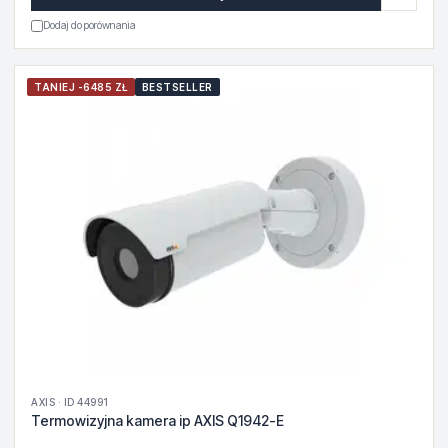
Dodaj do porównania
TANIEJ -6485 ZŁ
BESTSELLER
AXIS · ID 44991
Termowizyjna kamera ip AXIS Q1942-E