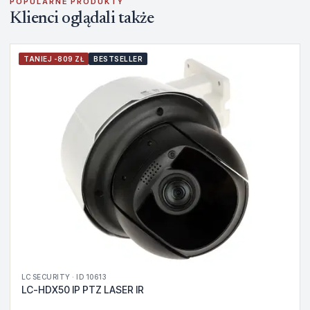
POPULARNE PRODUKTY
Klienci oglądali także
TANIEJ -809 ZŁ
BESTSELLER
LC SECURITY · ID 10613
LC-HDX50 IP PTZ LASER IR