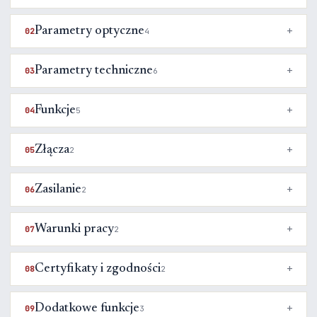
Parametry optyczne
02
4
Parametry techniczne
03
6
Funkcje
04
5
Złącza
05
2
Zasilanie
06
2
Warunki pracy
07
2
Certyfikaty i zgodności
08
2
Dodatkowe funkcje
09
3