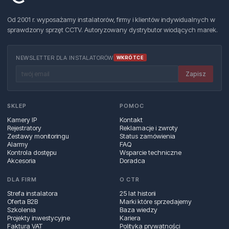
Od 2001 r. wyposażamy instalatorów, firmy i klientów indywidualnych w
sprawdzony sprzęt CCTV. Autoryzowany dystrybutor wiodących marek.
NEWSLETTER DLA INSTALATORÓW
WKRÓTCE
Zapisz
SKLEP
POMOC
Kamery IP
Kontakt
Rejestratory
Reklamacje i zwroty
Zestawy monitoringu
Status zamówienia
Alarmy
FAQ
Kontrola dostępu
Wsparcie techniczne
Akcesoria
Doradca
DLA FIRM
O CTR
Strefa instalatora
25 lat historii
Oferta B2B
Marki które sprzedajemy
Szkolenia
Baza wiedzy
Projekty inwestycyjne
Kariera
Faktura VAT
Polityka prywatności