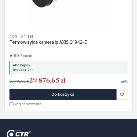
AXIS · ID 44991
Termowizyjna kamera ip AXIS Q1942-E
★ 5.0
· 7 opinii
Dostępny
Wysyłka 24h
29 876,65 zł
35 149,00 zł
netto
♡
Do koszyka
Dodaj do porównania