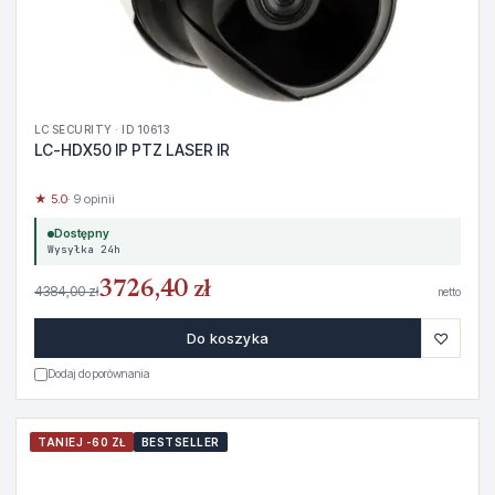
LC SECURITY · ID 10613
LC-HDX50 IP PTZ LASER IR
★ 5.0
· 9 opinii
Dostępny
Wysyłka 24h
3726,40 zł
4384,00 zł
netto
♡
Do koszyka
Dodaj do porównania
TANIEJ -60 ZŁ
BESTSELLER