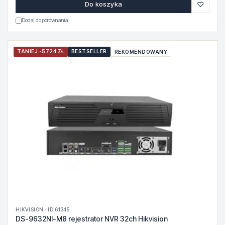
♡
Do koszyka
Dodaj do porównania
TANIEJ -5724 ZŁ
BESTSELLER
REKOMENDOWANY
HIKVISION · ID 61345
DS-9632NI-M8 rejestrator NVR 32ch Hikvision