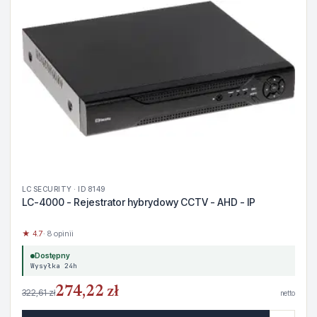
LC SECURITY · ID 8149
LC-4000 - Rejestrator hybrydowy CCTV - AHD - IP
★ 4.7
· 8 opinii
Dostępny
Wysyłka 24h
274,22 zł
322,61 zł
netto