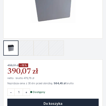
458,91 zł
−15%
390,07 zł
netto · brutto 479,78 zł
Najniższa cena z 30 dni przed obniżką:
564,45 zł
brutto
−
+
● Dostępny
Do koszyka