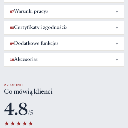
Warunki pracy
07
2
Certyfikaty i zgodności
08
2
Dodatkowe funkcje
09
3
Akcesoria
10
3
22 OPINII
Co mówią klienci
4.8
/5
★★★★★