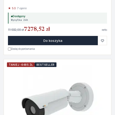
★ 5.0
· 7 opinii
Dostępny
Wysyłka 24h
7278,52 zł
11 932,00 zł
netto
♡
Do koszyka
Dodaj do porównania
TANIEJ -6485 ZŁ
BESTSELLER