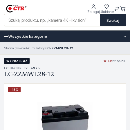
Zaloguj
Ulubione
Szukaj
Wszystkie kategorie
▾
Strona główna
›
Akumulatory
›
LC-ZZMWL28-12
★ 4.8
22 opinii
·
WYPRZEDAŻ
LC SECURITY ·
4923
LC-ZZMWL28-12
−
15
%