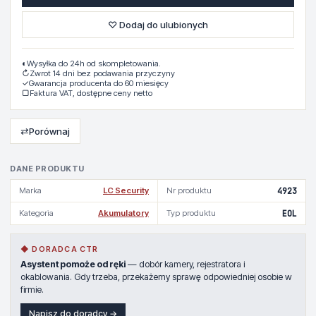
♡ Dodaj do ulubionych
◐
Wysyłka do 24h od skompletowania.
↻
Zwrot 14 dni bez podawania przyczyny
✓
Gwarancja producenta do 60 miesięcy
▢
Faktura VAT, dostępne ceny netto
⇄
Porównaj
DANE PRODUKTU
Marka
LC Security
Nr produktu
4923
Kategoria
Akumulatory
Typ produktu
EOL
◆ DORADCA CTR
Asystent pomoże od ręki
— dobór kamery, rejestratora i
okablowania. Gdy trzeba, przekażemy sprawę odpowiedniej osobie w
firmie.
Napisz do doradcy →