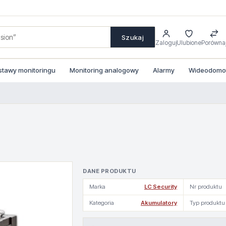
Szukaj
Zaloguj
Ulubione
Porówna
stawy monitoringu
Monitoring analogowy
Alarmy
Wideodomofo
DANE PRODUKTU
Marka
LC Security
Nr produktu
Kategoria
Akumulatory
Typ produktu