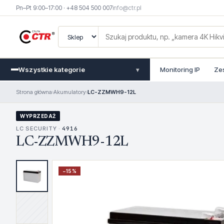
Pn–Pt 9:00–17:00 · +48 504 500 007
info@ctr.pl
Wszystkie kategorie
Monitoring IP
Ze
▾
Strona główna
›
Akumulatory
›
LC-ZZMWH9-12L
WYPRZEDAŻ
LC SECURITY ·
4916
LC-ZZMWH9-12L
−
15
%