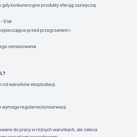
gdy konkurencyjne produkty oferują zazwyczaj
 9 lat
zpieczające przed przegrzaniem i
nego serwisowania
2L?
ci od warunków eksploatacji.
e wymaga regularnej konserwacji.
wane do pracy w różnych warunkach, ale zaleca
alnymi warunkami pogodowymi.