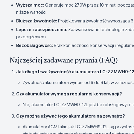
Wyższa moc:
Generuje moc 270W przez 10 minut, podczas 
niższe wartości
Dłuższa żywotność:
Projektowana żywotność wynosząca 6 -
Lepsze zabezpieczenia:
Zaawansowane technologie zabe
przeciążeniem
Bezobsługowość:
Brak konieczności konserwacji i regular
Najczęściej zadawane pytania (FAQ)
Jak długo trwa żywotność akumulatora LC-ZZMWH9-1
Żywotność akumulatora wynosi od 6 do 9 lat, w zależnoś
Czy akumulator wymaga regularnej konserwacji?
Nie, akumulator LC-ZZMWH9-12L jest bezobsługowy i ni
Czy można używać tego akumulatora na zewnątrz?
Akumulatory AGM takie jak LC-ZZMWH9-12L są przystoso
się instalację w miejscach chronionych przed ekstrem