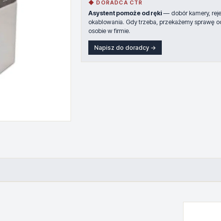
◆ DORADCA CTR
Asystent pomoże od ręki
— dobór kamery, rejes
okablowania. Gdy trzeba, przekażemy sprawę o
osobie w firmie.
Napisz do doradcy →