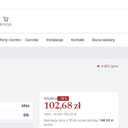
j
Koszyk
ny i kontrola dostepu
Cenniki
Instalacje
Kontakt
Baza wiedzy
★ 4.8
15 opinii
·
120,80 zł
−15%
102,68 zł
4916
netto · brutto 126,29 zł
EOL
Najniższa cena z 30 dni przed obniżką:
148,58 zł
brutto