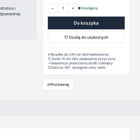
−
+
● Dostępny
tratora i
dpowiedniej
Do koszyka
♡ Dodaj do ulubionych
◐
Wysyłka do 24h od skompletowania.
↻
Zwrot 14 dni bez podawania przyczyny
✓
Gwarancja producenta do 60 miesięcy
▢
Faktura VAT, dostępne ceny netto
⇄
Porównaj