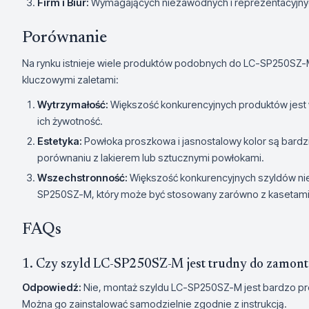
Firm i Biur:
Wymagających niezawodnych i reprezentacyjny
Porównanie
Na rynku istnieje wiele produktów podobnych do LC-SP250SZ-M,
kluczowymi zaletami:
Wytrzymałość:
Większość konkurencyjnych produktów jest w
ich żywotność.
Estetyka:
Powłoka proszkowa i jasnostalowy kolor są bardz
porównaniu z lakierem lub sztucznymi powłokami.
Wszechstronność:
Większość konkurencyjnych szyldów nie 
SP250SZ-M, który może być stosowany zarówno z kasetami z
FAQs
1. Czy szyld LC-SP250SZ-M jest trudny do zamon
Odpowiedź:
Nie, montaż szyldu LC-SP250SZ-M jest bardzo pro
Można go zainstalować samodzielnie zgodnie z instrukcją.