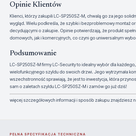
Opinie Klientów
Klienci, którzy zakupili LC-SP250SZ-M, chwalą go za jego solid
wygląd. Wielu podkreśla, że szybki i bezproblemowy montaż or
decydującymi o zakupie. Opinie potwierdzają, że produkt speł
domowych, jak i komercyjnych, co czyni go uniwersalnym wyb
Podsumowanie
LC-SP250SZ-M firmy LC-Security to idealny wybór dla każdego, 
wielofunkcyjnego szyldu do swoich drzwi. Jego wytrzymała kon
wszechstronność sprawiają, że jest to inwestycja, która przynos
sam o zaletach szyldu LC-SP250SZ-M i zamów go już dziś!
więcej szczegółowych informacji i sposób zakupu znajdziesz n
PEŁNA SPECYFIKACJA TECHNICZNA