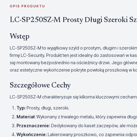
OPIS PRODUKTU
LC-SP250SZ-M Prosty Długi Szeroki S
Wstęp
LC-SP250SZ-M to wyjątkowy szyld o prostym, długim i szerok
firmę LC-Security. Produkt ten jest idealny do zastosowań w 
się montowany bezpośrednio na ościeżnicy drzwi. Jego główne 
oraz estetyczne wykończenie pokryte powłoką proszkową w ko
Szczegółowe Cechy
LC-SP250SZ-M charakteryzuje się kilkoma kluczowymi cechami
Typ:
Prosty, długi, szeroki.
Materiał:
Wykonany z trwałego metalu, który zapewnia dług
Przeznaczenie:
Dedykowany do kaset zaczepów, ale może 
Wykończenie:
Lakierowany proszkowo, co zapewnia odporn