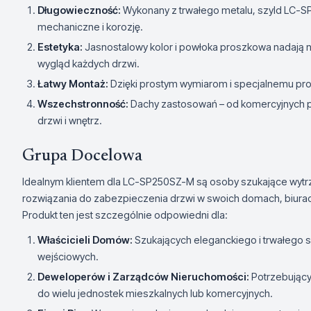
Długowieczność:
Wykonany z trwałego metalu, szyld LC-S
mechaniczne i korozję.
Estetyka:
Jasnostalowy kolor i powłoka proszkowa nadają n
wygląd każdych drzwi.
Łatwy Montaż:
Dzięki prostym wymiarom i specjalnemu proj
Wszechstronność:
Dachy zastosowań – od komercyjnych p
drzwi i wnętrz.
Grupa Docelowa
Idealnym klientem dla LC-SP250SZ-M są osoby szukające wytr
rozwiązania do zabezpieczenia drzwi w swoich domach, biurac
Produkt ten jest szczególnie odpowiedni dla:
Właścicieli Domów:
Szukających eleganckiego i trwałego 
wejściowych.
Deweloperów i Zarządców Nieruchomości:
Potrzebujący
do wielu jednostek mieszkalnych lub komercyjnych.