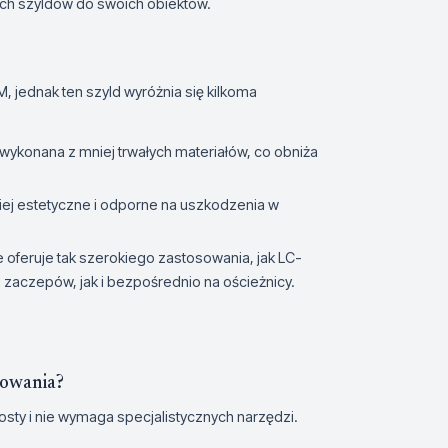
ch szyldów do swoich obiektów.
 jednak ten szyld wyróżnia się kilkoma
ykonana z mniej trwałych materiałów, co obniża
iej estetyczne i odporne na uszkodzenia w
oferuje tak szerokiego zastosowania, jak LC-
aczepów, jak i bezpośrednio na ościeżnicy.
towania?
sty i nie wymaga specjalistycznych narzędzi.