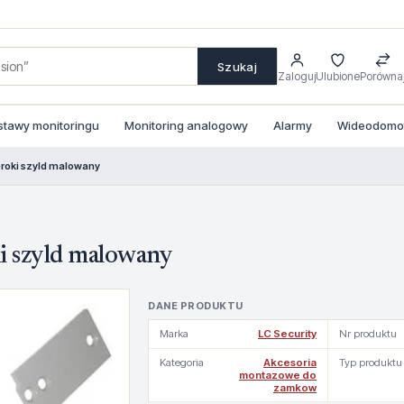
Szukaj
Zaloguj
Ulubione
Porówna
stawy monitoringu
Monitoring analogowy
Alarmy
Wideodomofo
roki szyld malowany
i szyld malowany
DANE PRODUKTU
Marka
LC Security
Nr produktu
Kategoria
Akcesoria
Typ produktu
montazowe do
zamkow