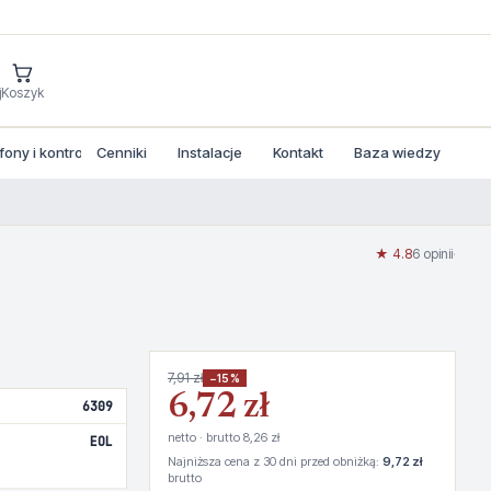
j
Koszyk
ny i kontrola dostepu
Cenniki
Instalacje
Kontakt
Baza wiedzy
★ 4.8
6 opinii
·
7,91 zł
−15%
6,72 zł
6309
netto · brutto 8,26 zł
EOL
Najniższa cena z 30 dni przed obniżką:
9,72 zł
brutto