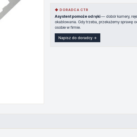
◆ DORADCA CTR
Asystent pomoże od ręki
— dobór kamery, rejes
okablowania. Gdy trzeba, przekażemy sprawę o
osobie w firmie.
Napisz do doradcy →