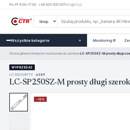
Pn–Pt 9:00–17:00 · +48 504 500 007
info@ctr.pl
Wszystkie kategorie
Monitoring IP
Ze
▾
Strona główna
›
Akcesoria montazowe do zamkow
›
LC-SP250SZ-M prosty długi sze
WYPRZEDAŻ
LC SECURITY ·
6309
LC-SP250SZ-M prosty długi szerok
−
15
%