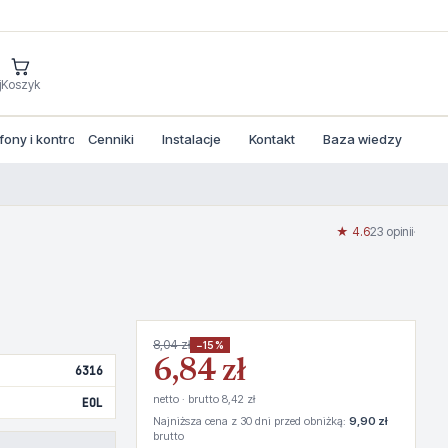
j
Koszyk
ny i kontrola dostepu
Cenniki
Instalacje
Kontakt
Baza wiedzy
★ 4.6
23 opinii
·
8,04 zł
−15%
6,84 zł
6316
netto · brutto 8,42 zł
EOL
Najniższa cena z 30 dni przed obniżką:
9,90 zł
brutto