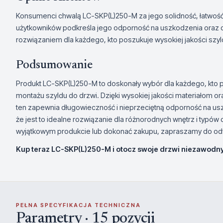
Konsumenci chwalą LC-SKP(L)250-M za jego solidność, łatwość i
użytkowników podkreśla jego odporność na uszkodzenia oraz 
rozwiązaniem dla każdego, kto poszukuje wysokiej jakości szyl
Podsumowanie
Produkt LC-SKP(L)250-M to doskonały wybór dla każdego, kto 
montażu szyldu do drzwi. Dzięki wysokiej jakości materiałom
ten zapewnia długowieczność i nieprzeciętną odporność na us
że jest to idealne rozwiązanie dla różnorodnych wnętrz i typów 
wyjątkowym produkcie lub dokonać zakupu, zapraszamy do odw
Kup teraz LC-SKP(L)250-M i otocz swoje drzwi niezawod
PEŁNA SPECYFIKACJA TECHNICZNA
Parametry · 15 pozycji