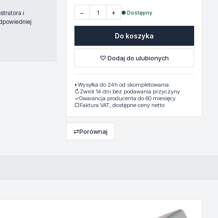
−
+
● Dostępny
tratora i
dpowiedniej
Do koszyka
♡ Dodaj do ulubionych
◐
Wysyłka do 24h od skompletowania.
↻
Zwrot 14 dni bez podawania przyczyny
✓
Gwarancja producenta do 60 miesięcy
▢
Faktura VAT, dostępne ceny netto
⇄
Porównaj