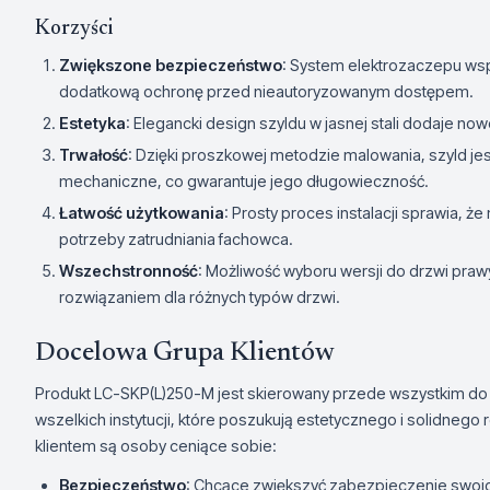
Korzyści
Zwiększone bezpieczeństwo
: System elektrozaczepu ws
dodatkową ochronę przed nieautoryzowanym dostępem.
Estetyka
: Elegancki design szyldu w jasnej stali dodaje 
Trwałość
: Dzięki proszkowej metodzie malowania, szyld je
mechaniczne, co gwarantuje jego długowieczność.
Łatwość użytkowania
: Prosty proces instalacji sprawia, 
potrzeby zatrudniania fachowca.
Wszechstronność
: Możliwość wyboru wersji do drzwi praw
rozwiązaniem dla różnych typów drzwi.
Docelowa Grupa Klientów
Produkt LC-SKP(L)250-M jest skierowany przede wszystkim do w
wszelkich instytucji, które poszukują estetycznego i solidneg
klientem są osoby ceniące sobie:
Bezpieczeństwo
: Chcące zwiększyć zabezpieczenie swoic