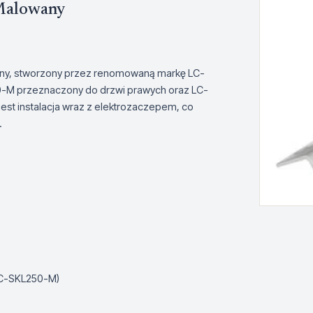
Malowany
wany, stworzony przez renomowaną markę LC-
50-M przeznaczony do drzwi prawych oraz LC-
st instalacja wraz z elektrozaczepem, co
.
LC-SKL250-M)