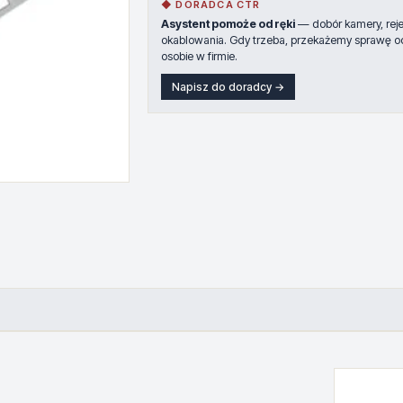
◆ DORADCA CTR
Asystent pomoże od ręki
— dobór kamery, rejes
okablowania. Gdy trzeba, przekażemy sprawę o
osobie w firmie.
Napisz do doradcy →