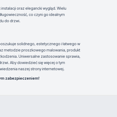
nstalacji oraz elegancki wygląd. Wielu
długowieczność, co czyni go idealnym
du do drzwi.
poszukuje solidnego, estetycznego i łatwego w
 oraz metodzie proszkowego malowania, produkt
zkodzenia. Uniwersalne zastosowanie sprawia,
drzwi. Aby dowiedzieć się więcej o tym
iedzenia naszej strony internetowej.
nym zabezpieczeniem!