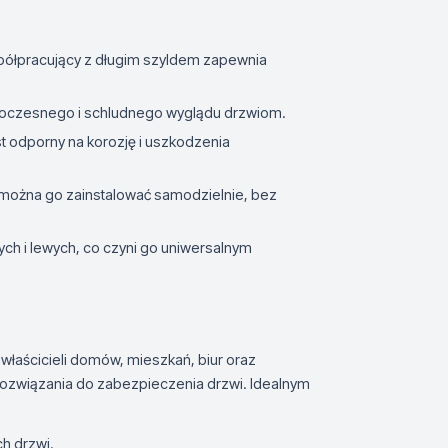
półpracujący z długim szyldem zapewnia
nowoczesnego i schludnego wyglądu drzwiom.
st odporny na korozję i uszkodzenia
że można go zainstalować samodzielnie, bez
ych i lewych, co czyni go uniwersalnym
łaścicieli domów, mieszkań, biur oraz
o rozwiązania do zabezpieczenia drzwi. Idealnym
h drzwi.