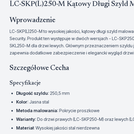
LC-SKP(L)250-M Kątowy Długi Szyld 
Wprowadzenie
LC-SKP(L)250-M to wysokiej jakości, kątowy długi szyld malo
Security. Produkt ten występuje w dwóch wersjach - LC-SKP2
SKL250-M dla drzwi lewych. Głównym przeznaczeniem szyldu je
zapewnia dodatkowe zabezpieczenie i elegancki wygląd drzwi
Szczegółowe Cecha
Specyfikacje
Długość szyldu
: 250,5 mm
Kolor
: Jasna stal
Metoda malowania
: Pokrycie proszkowe
Warianty
: Do drzwi prawych (LC-SKP250-M) oraz lewych (
Materiał
: Wysokiej jakości stal nierdzewna