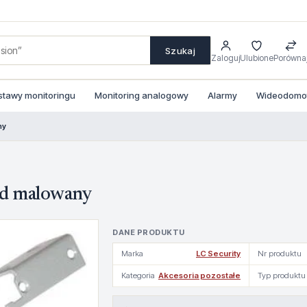
Szukaj
Zaloguj
Ulubione
Porówna
stawy monitoringu
Monitoring analogowy
Alarmy
Wideodomofo
ny
ld malowany
DANE PRODUKTU
Marka
LC Security
Nr produktu
Kategoria
Akcesoria pozostałe
Typ produktu