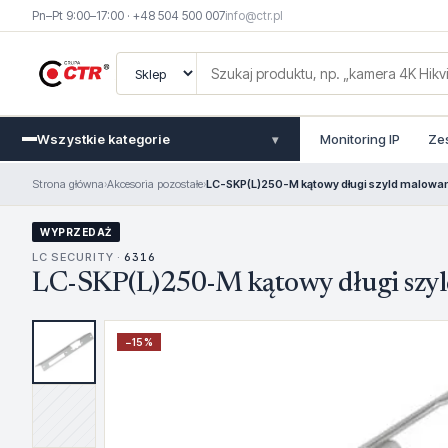
Pn–Pt 9:00–17:00 · +48 504 500 007
info@ctr.pl
Wszystkie kategorie
Monitoring IP
Ze
▾
Strona główna
›
Akcesoria pozostałe
›
LC-SKP(L)250-M kątowy długi szyld malowa
WYPRZEDAŻ
LC SECURITY ·
6316
LC-SKP(L)250-M kątowy długi szy
−
15
%