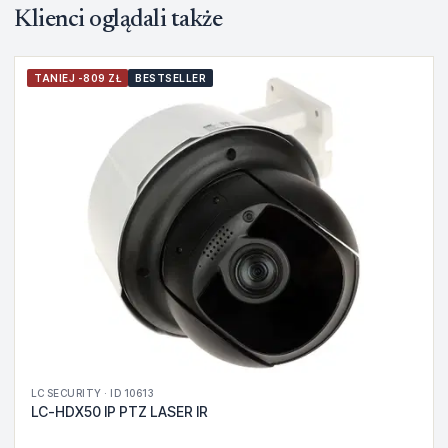
Klienci oglądali także
TANIEJ -809 ZŁ
BESTSELLER
LC SECURITY · ID 10613
LC-HDX50 IP PTZ LASER IR