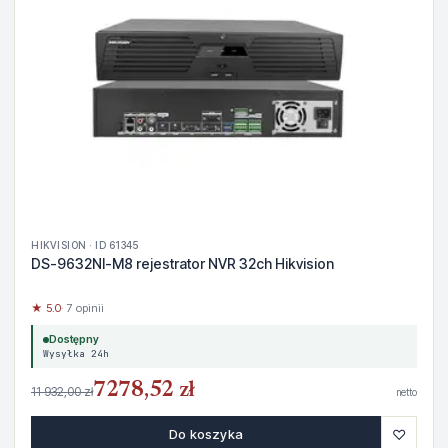
HIKVISION · ID 61345
DS-9632NI-M8 rejestrator NVR 32ch Hikvision
★ 5.0
· 7 opinii
Dostępny
Wysyłka 24h
7278,52 zł
11 932,00 zł
netto
♡
Do koszyka