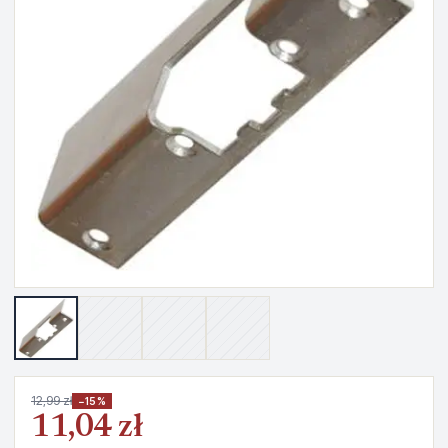
12,99 zł
−15%
11,04 zł