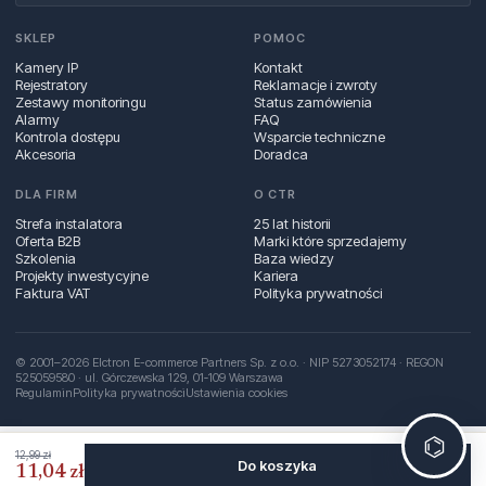
SKLEP
POMOC
Kamery IP
Kontakt
Rejestratory
Reklamacje i zwroty
Zestawy monitoringu
Status zamówienia
Alarmy
FAQ
Kontrola dostępu
Wsparcie techniczne
Akcesoria
Doradca
DLA FIRM
O CTR
Strefa instalatora
25 lat historii
Oferta B2B
Marki które sprzedajemy
Szkolenia
Baza wiedzy
Projekty inwestycyjne
Kariera
Faktura VAT
Polityka prywatności
© 2001–2026 Elctron E-commerce Partners Sp. z o.o. · NIP 5273052174 · REGON
525059580 · ul. Górczewska 129, 01‑109 Warszawa
Regulamin
Polityka prywatności
Ustawienia cookies
⌬
12,99 zł
Do koszyka
11,04 zł