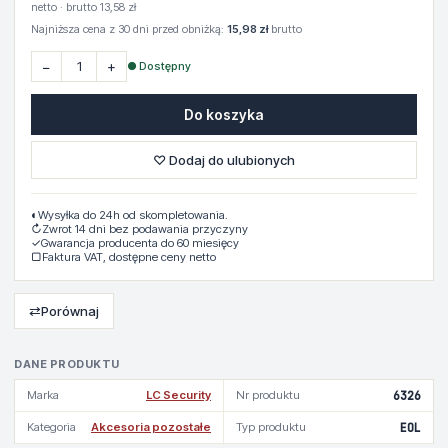
netto · brutto 13,58 zł
Najniższa cena z 30 dni przed obniżką:
15,98 zł
brutto
−
+
● Dostępny
Do koszyka
♡ Dodaj do ulubionych
◐
Wysyłka do 24h od skompletowania.
↻
Zwrot 14 dni bez podawania przyczyny
✓
Gwarancja producenta do 60 miesięcy
▢
Faktura VAT, dostępne ceny netto
⇄
Porównaj
DANE PRODUKTU
Marka
LC Security
Nr produktu
6326
Kategoria
Akcesoria pozostałe
Typ produktu
EOL