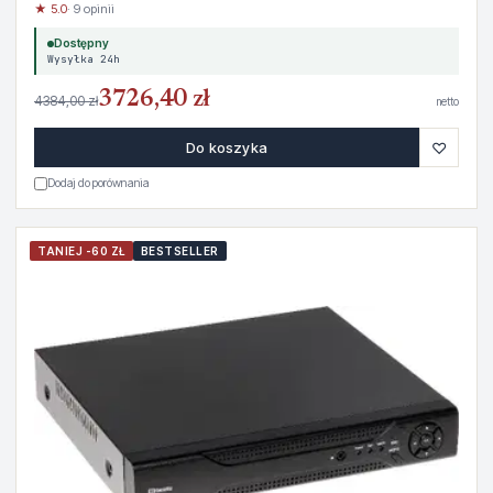
★ 5.0
· 9 opinii
Dostępny
Wysyłka 24h
3726,40 zł
4384,00 zł
netto
♡
Do koszyka
Dodaj do porównania
TANIEJ -60 ZŁ
BESTSELLER