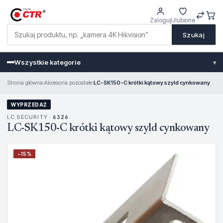
Zaloguj
Ulubione
Szukaj
Wszystkie kategorie
▾
Strona główna
›
Akcesoria pozostałe
›
LC-SK150-C krótki kątowy szyld cynkowany
WYPRZEDAŻ
LC SECURITY ·
6326
LC-SK150-C krótki kątowy szyld cynkowany
−
15
%