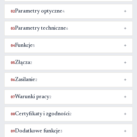
Parametry optyczne
02
4
Parametry techniczne
03
6
Funkcje
04
5
Złącza
05
2
Zasilanie
06
2
Warunki pracy
07
2
Certyfikaty i zgodności
08
2
Dodatkowe funkcje
09
3