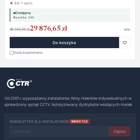
★ 5.0
· 7 opinii
Dostępny
Wysyłka 24h
29 876,65 zł
35 149,00 zł
netto
♡
Do koszyka
Dodaj do porównania
Od 2001 r. wyposażamy instalatorów, firmy i klientów indywidualnych w
sprawdzony sprzęt CCTV. Autoryzowany dystrybutor wiodących marek.
NEWSLETTER DLA INSTALATORÓW
WKRÓTCE
Zapisz