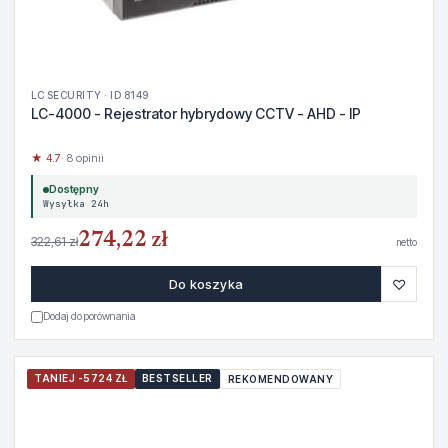
LC SECURITY · ID 8149
LC-4000 - Rejestrator hybrydowy CCTV - AHD - IP
★ 4.7
· 8 opinii
Dostępny
Wysyłka 24h
274,22 zł
322,61 zł
netto
♡
Do koszyka
Dodaj do porównania
TANIEJ -5724 ZŁ
BESTSELLER
REKOMENDOWANY