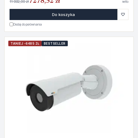
7278,52 zł
11 932,00 zł
netto
♡
Do koszyka
Dodaj do porównania
TANIEJ -6485 ZŁ
BESTSELLER