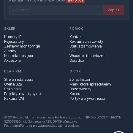
NEWSLETTER DLA INSTALATORÓW
WKRÓTCE
Zapisz
SKLEP
POMOC
Kamery IP
Kontakt
Rejestratory
Reklamacje i zwroty
Zestawy monitoringu
Status zamówienia
Alarmy
FAQ
Kontrola dostępu
Wsparcie techniczne
Akcesoria
Doradca
DLA FIRM
O CTR
Strefa instalatora
25 lat historii
Oferta B2B
Marki które sprzedajemy
Szkolenia
Baza wiedzy
Projekty inwestycyjne
Kariera
Faktura VAT
Polityka prywatności
© 2001–2026 Elctron E-commerce Partners Sp. z o.o. · NIP 5273052174 · REGON
525059580 · ul. Górczewska 129, 01‑109 Warszawa
Regulamin
Polityka prywatności
Ustawienia cookies