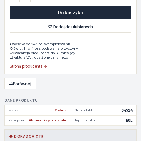
Do koszyka
♡ Dodaj do ulubionych
◐
Wysyłka do 24h od skompletowania.
↻
Zwrot 14 dni bez podawania przyczyny
✓
Gwarancja producenta do 60 miesięcy
▢
Faktura VAT, dostępne ceny netto
Strona producenta →
⇄
Porównaj
DANE PRODUKTU
Marka
Dahua
Nr produktu
34514
Kategoria
Akcesoria pozostałe
Typ produktu
EOL
◆ DORADCA CTR