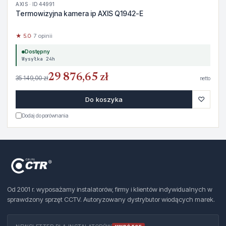
AXIS · ID 44991
Termowizyjna kamera ip AXIS Q1942-E
★ 5.0
· 7 opinii
Dostępny
Wysyłka 24h
29 876,65 zł
35 149,00 zł
netto
♡
Do koszyka
Dodaj do porównania
Od 2001 r. wyposażamy instalatorów, firmy i klientów indywidualnych w
sprawdzony sprzęt CCTV. Autoryzowany dystrybutor wiodących marek.