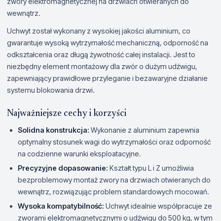
zwory elektromagnetycznej na drzwiach otwieranych do
wewnątrz.
Uchwyt został wykonany z wysokiej jakości aluminium, co
gwarantuje wysoką wytrzymałość mechaniczną, odporność na
odkształcenia oraz długą żywotność całej instalacji. Jest to
niezbędny element montażowy dla zwór o dużym udźwigu,
zapewniający prawidłowe przyleganie i bezawaryjne działanie
systemu blokowania drzwi.
Najważniejsze cechy i korzyści
Solidna konstrukcja:
Wykonanie z aluminium zapewnia
optymalny stosunek wagi do wytrzymałości oraz odporność
na codzienne warunki eksploatacyjne.
Precyzyjne dopasowanie:
Kształt typu L i Z umożliwia
bezproblemowy montaż zwory na drzwiach otwieranych do
wewnątrz, rozwiązując problem standardowych mocowań.
Wysoka kompatybilność:
Uchwyt idealnie współpracuje ze
zworami elektromagnetycznymi o udźwigu do 500 kg, w tym