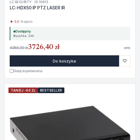
LC SECURITY · ID 10613
LC-HDX50 IP PTZ LASER IR
★ 5.0
· 9 opinii
Dostępny
Wysyłka 24h
3726,40 zł
4384,00 zł
netto
♡
Do koszyka
Dodaj do porównania
TANIEJ -60 ZŁ
BESTSELLER