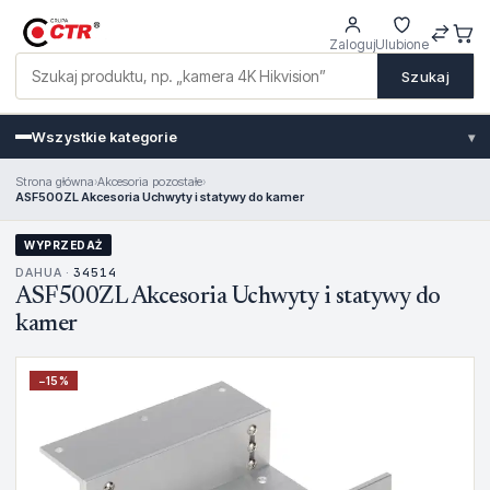
Zaloguj
Ulubione
Szukaj
Wszystkie kategorie
▾
Strona główna
›
Akcesoria pozostałe
›
ASF500ZL Akcesoria Uchwyty i statywy do kamer
WYPRZEDAŻ
DAHUA ·
34514
ASF500ZL Akcesoria Uchwyty i statywy do
kamer
−
15
%