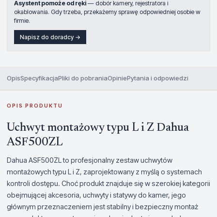
Asystent pomoże od ręki
— dobór kamery, rejestratora i
okablowania. Gdy trzeba, przekażemy sprawę odpowiedniej osobie w
firmie.
Napisz do doradcy →
Opis
Specyfikacja
Pliki do pobrania
Opinie
Pytania i odpowiedzi
OPIS PRODUKTU
Uchwyt montażowy typu L i Z Dahua
ASF500ZL
Dahua ASF500ZL to profesjonalny zestaw uchwytów
montażowych typu L i Z, zaprojektowany z myślą o systemach
kontroli dostępu. Choć produkt znajduje się w szerokiej kategorii
obejmującej akcesoria, uchwyty i statywy do kamer, jego
głównym przeznaczeniem jest stabilny i bezpieczny montaż