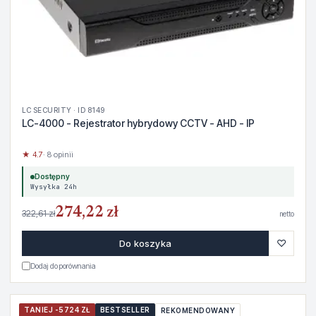
LC SECURITY · ID 8149
LC-4000 - Rejestrator hybrydowy CCTV - AHD - IP
★ 4.7
· 8 opinii
Dostępny
Wysyłka 24h
274,22 zł
322,61 zł
netto
♡
Do koszyka
Dodaj do porównania
TANIEJ -5724 ZŁ
BESTSELLER
REKOMENDOWANY