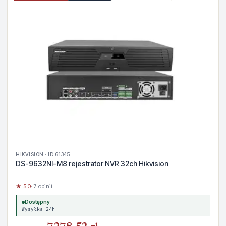
HIKVISION · ID 61345
DS-9632NI-M8 rejestrator NVR 32ch Hikvision
★ 5.0
· 7 opinii
Dostępny
Wysyłka 24h