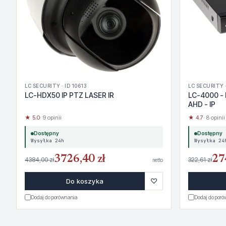
LC SECURITY · ID 10613
LC SECURITY ·
LC-HDX50 IP PTZ LASER IR
LC-4000 - 
AHD - IP
★ 5.0
· 9 opinii
★ 4.7
· 8 opinii
Dostępny
Dostępny
Wysyłka 24h
Wysyłka 24
3726,40 zł
27
4384,00 zł
322,61 zł
netto
♡
Do koszyka
Dodaj do porównania
Dodaj do por