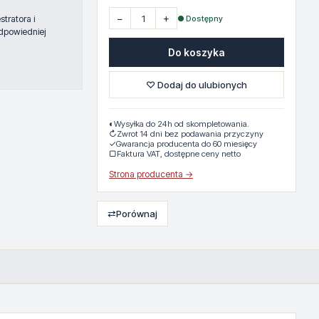
−
+
● Dostępny
tratora i
dpowiedniej
Do koszyka
♡ Dodaj do ulubionych
◐
Wysyłka do 24h od skompletowania.
↻
Zwrot 14 dni bez podawania przyczyny
✓
Gwarancja producenta do 60 miesięcy
▢
Faktura VAT, dostępne ceny netto
Strona producenta →
⇄
Porównaj