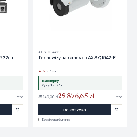
AXIS · ID 44991
R 32ch
Termowizyjna kamera ip AXIS Q1942-E
★ 5.0
· 7 opinii
Dostępny
Wysyłka 24h
29 876,65 zł
35 149,00 zł
netto
netto
♡
♡
Do koszyka
Dodaj do porównania