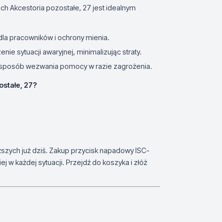
h Akcestoria pozostałe, 27 jest idealnym
a pracowników i ochrony mienia.
ie sytuacji awaryjnej, minimalizując straty.
 sposób wezwania pomocy w razie zagrożenia.
stałe, 27?
ższych już dziś. Zakup przycisk napadowy ISC-
j w każdej sytuacji. Przejdź do koszyka i złóż