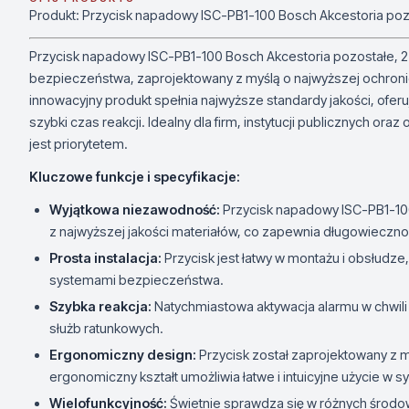
Produkt: Przycisk napadowy ISC-PB1-100 Bosch Akcestoria poz
Przycisk napadowy ISC-PB1-100 Bosch Akcestoria pozostałe, 
bezpieczeństwa, zaprojektowany z myślą o najwyższej ochroni
innowacyjny produkt spełnia najwyższe standardy jakości, ofer
szybki czas reakcji. Idealny dla firm, instytucji publicznych or
jest priorytetem.
Kluczowe funkcje i specyfikacje:
Wyjątkowa niezawodność:
Przycisk napadowy ISC-PB1-100
z najwyższej jakości materiałów, co zapewnia długowiecznoś
Prosta instalacja:
Przycisk jest łatwy w montażu i obsłudze,
systemami bezpieczeństwa.
Szybka reakcja:
Natychmiastowa aktywacja alarmu w chwili 
służb ratunkowych.
Ergonomiczny design:
Przycisk został zaprojektowany z 
ergonomiczny kształt umożliwia łatwe i intuicyjne użycie w 
Wielofunkcyjność:
Świetnie sprawdza się w różnych środow