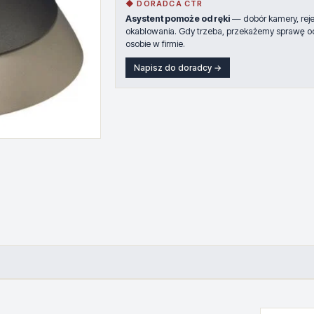
◆ DORADCA CTR
Asystent pomoże od ręki
— dobór kamery, rejes
okablowania. Gdy trzeba, przekażemy sprawę o
osobie w firmie.
Napisz do doradcy →