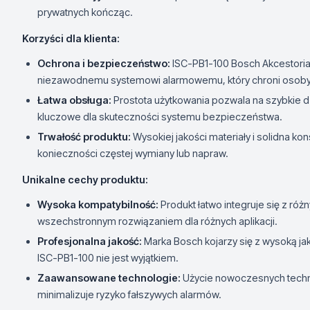
prywatnych kończąc.
Korzyści dla klienta:
Ochrona i bezpieczeństwo:
ISC-PB1-100 Bosch Akcestoria
niezawodnemu systemowi alarmowemu, który chroni osoby 
Łatwa obsługa:
Prostota użytkowania pozwala na szybkie dz
kluczowe dla skuteczności systemu bezpieczeństwa.
Trwałość produktu:
Wysokiej jakości materiały i solidna ko
konieczności częstej wymiany lub napraw.
Unikalne cechy produktu:
Wysoka kompatybilność:
Produkt łatwo integruje się z ró
wszechstronnym rozwiązaniem dla różnych aplikacji.
Profesjonalna jakość:
Marka Bosch kojarzy się z wysoką ja
ISC-PB1-100 nie jest wyjątkiem.
Zaawansowane technologie:
Użycie nowoczesnych techno
minimalizuje ryzyko fałszywych alarmów.