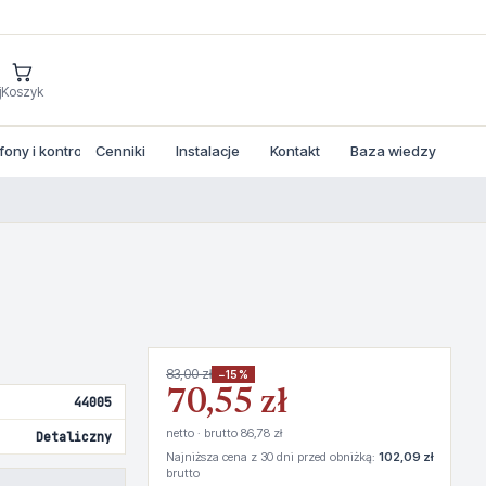
j
Koszyk
ny i kontrola dostepu
Cenniki
Instalacje
Kontakt
Baza wiedzy
83,00 zł
−15%
70,55 zł
44005
netto · brutto 86,78 zł
Detaliczny
Najniższa cena z 30 dni przed obniżką:
102,09 zł
brutto