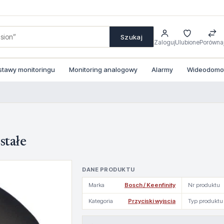
Szukaj
Zaloguj
Ulubione
Porówna
stawy monitoringu
Monitoring analogowy
Alarmy
Wideodomofo
stałe
DANE PRODUKTU
Marka
Bosch / Keenfinity
Nr produktu
Kategoria
Przyciski wyjscia
Typ produktu