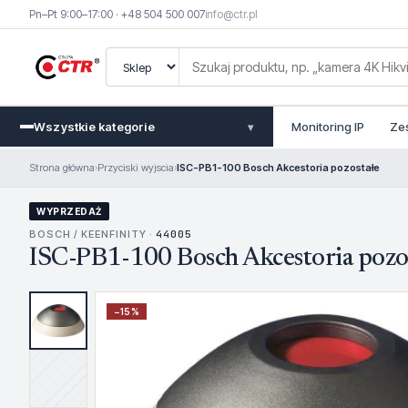
Pn–Pt 9:00–17:00 · +48 504 500 007
info@ctr.pl
Wszystkie kategorie
Monitoring IP
Ze
▾
Strona główna
›
Przyciski wyjscia
›
ISC-PB1-100 Bosch Akcestoria pozostałe
WYPRZEDAŻ
BOSCH / KEENFINITY ·
44005
ISC-PB1-100 Bosch Akcestoria pozo
−
15
%