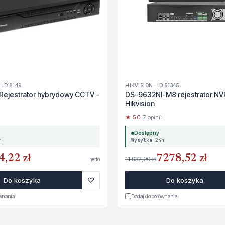
 ID 8149
HIKVISION · ID 61345
Rejestrator hybrydowy CCTV -
DS-9632NI-M8 rejestrator NV
Hikvision
★ 5.0
· 7 opinii
Dostępny
h
Wysyłka 24h
4,22 zł
7278,52 zł
11 932,00 zł
netto
♡
Do koszyka
Do koszyka
ównania
Dodaj do porównania