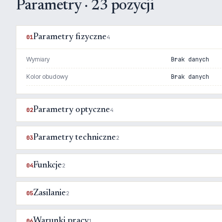
Parametry · 23 pozycji
Parametry fizyczne
01
4
Wymiary
Brak danych
Kolor obudowy
Brak danych
Parametry optyczne
02
4
Parametry techniczne
03
2
Funkcje
04
2
Zasilanie
05
2
Warunki pracy
06
1