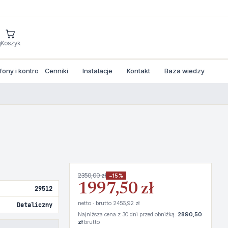
j
Koszyk
ny i kontrola dostepu
Cenniki
Instalacje
Kontakt
Baza wiedzy
2350,00 zł
−15%
1997,50 zł
29512
netto · brutto 2456,92 zł
Detaliczny
Najniższa cena z 30 dni przed obniżką:
2890,50
zł
brutto