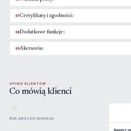
Certyfikaty i zgodności
07
2
Dodatkowe funkcje
08
3
Akcesoria
09
3
OPINIE KLIENTÓW
Co mówią klienci
★
Brak opinii o tym produkcie.
Napisz op