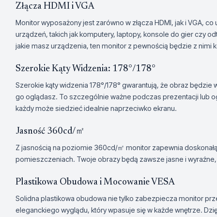
Złącza HDMI i VGA
Monitor wyposażony jest zarówno w złącza HDMI, jak i VGA, co
urządzeń, takich jak komputery, laptopy, konsole do gier czy o
jakie masz urządzenia, ten monitor z pewnością będzie z nimi 
Szerokie Kąty Widzenia: 178°/178°
Szerokie kąty widzenia 178°/178° gwarantują, że obraz będzie 
go oglądasz. To szczególnie ważne podczas prezentacji lub og
każdy może siedzieć idealnie naprzeciwko ekranu.
Jasność 360cd/㎡
Z jasnością na poziomie 360cd/㎡ monitor zapewnia doskonałą
pomieszczeniach. Twoje obrazy będą zawsze jasne i wyraźne,
Plastikowa Obudowa i Mocowanie VESA
Solidna plastikowa obudowa nie tylko zabezpiecza monitor pr
eleganckiego wyglądu, który wpasuje się w każde wnętrze. Dzi