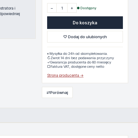
−
+
● Dostępny
tratora i
dpowiedniej
Do koszyka
♡ Dodaj do ulubionych
◐
Wysyłka do 24h od skompletowania.
↻
Zwrot 14 dni bez podawania przyczyny
✓
Gwarancja producenta do 60 miesięcy
▢
Faktura VAT, dostępne ceny netto
Strona producenta →
⇄
Porównaj