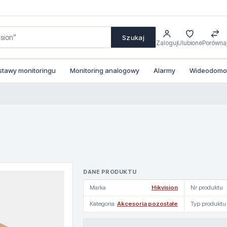
Szukaj
Zaloguj
Ulubione
Porówna
stawy monitoringu
Monitoring analogowy
Alarmy
Wideodomofo
DANE PRODUKTU
Marka
Hikvision
Nr produktu
Kategoria
Akcesoria pozostałe
Typ produktu