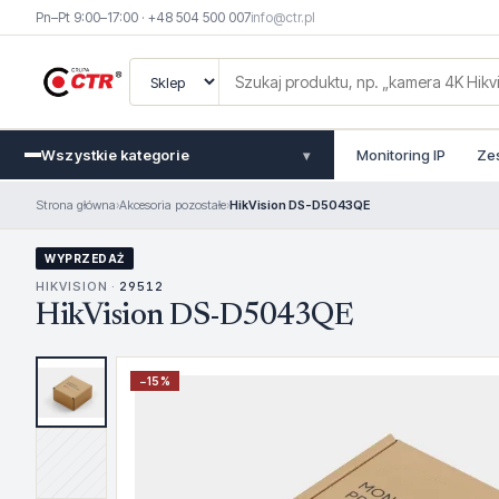
Pn–Pt 9:00–17:00 · +48 504 500 007
info@ctr.pl
Wszystkie kategorie
Monitoring IP
Ze
▾
Strona główna
›
Akcesoria pozostałe
›
HikVision DS-D5043QE
WYPRZEDAŻ
HIKVISION ·
29512
HikVision DS-D5043QE
−
15
%