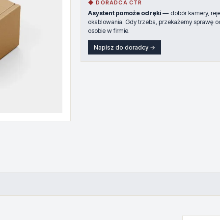
◆ DORADCA CTR
Asystent pomoże od ręki
— dobór kamery, rejes
okablowania. Gdy trzeba, przekażemy sprawę o
osobie w firmie.
Napisz do doradcy →