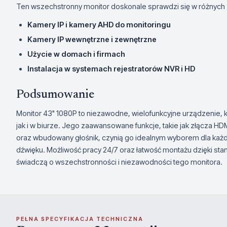
Ten wszechstronny monitor doskonale sprawdzi się w różnych z
Kamery IP i kamery AHD do monitoringu
Kamery IP wewnętrzne i zewnętrzne
Użycie w domach i firmach
Instalacja w systemach rejestratorów NVR i HD
Podsumowanie
Monitor 43" 1080P to niezawodne, wielofunkcyjne urządzenie,
jak i w biurze. Jego zaawansowane funkcje, takie jak złącza HD
oraz wbudowany głośnik, czynią go idealnym wyborem dla każde
dźwięku. Możliwość pracy 24/7 oraz łatwość montażu dzięki sta
świadczą o wszechstronności i niezawodności tego monitora.
PEŁNA SPECYFIKACJA TECHNICZNA