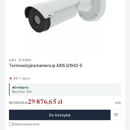
AXIS · ID 44991
Termowizyjna kamera ip AXIS Q1942-E
★ 5.0
· 7 opinii
Dostępny
Wysyłka 24h
29 876,65 zł
35 149,00 zł
netto
♡
Do koszyka
Dodaj do porównania