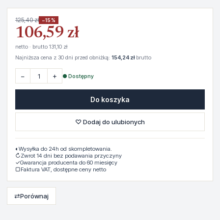
125,40 zł
−15%
106,59 zł
netto · brutto 131,10 zł
Najniższa cena z 30 dni przed obniżką:
154,24 zł
brutto
−
+
● Dostępny
Do koszyka
♡ Dodaj do ulubionych
◐
Wysyłka do 24h od skompletowania.
↻
Zwrot 14 dni bez podawania przyczyny
✓
Gwarancja producenta do 60 miesięcy
▢
Faktura VAT, dostępne ceny netto
⇄
Porównaj