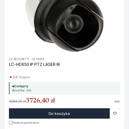
LC SECURITY · ID 10613
LC-HDX50 IP PTZ LASER IR
★ 5.0
· 9 opinii
Dostępny
Wysyłka 24h
3726,40 zł
4384,00 zł
netto
♡
Do koszyka
Dodaj do porównania