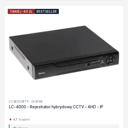
TANIEJ -60 ZŁ
BESTSELLER
LC SECURITY · ID 8149
LC-4000 - Rejestrator hybrydowy CCTV - AHD - IP
★ 4.7
· 8 opinii