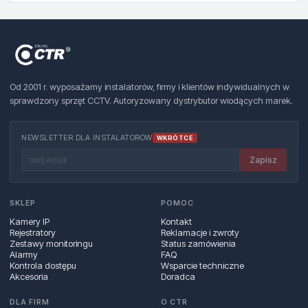
Od 2001 r. wyposażamy instalatorów, firmy i klientów indywidualnych w
sprawdzony sprzęt CCTV. Autoryzowany dystrybutor wiodących marek.
NEWSLETTER DLA INSTALATORÓW
WKRÓTCE
Zapisz
SKLEP
POMOC
Kamery IP
Kontakt
Rejestratory
Reklamacje i zwroty
Zestawy monitoringu
Status zamówienia
Alarmy
FAQ
Kontrola dostępu
Wsparcie techniczne
Akcesoria
Doradca
DLA FIRM
O CTR