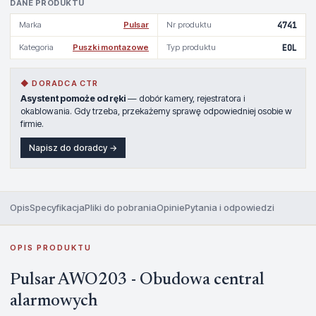
DANE PRODUKTU
Marka
Pulsar
Nr produktu
4741
Kategoria
Puszki montazowe
Typ produktu
EOL
◆ DORADCA CTR
Asystent pomoże od ręki
— dobór kamery, rejestratora i
okablowania. Gdy trzeba, przekażemy sprawę odpowiedniej osobie w
firmie.
Napisz do doradcy →
Opis
Specyfikacja
Pliki do pobrania
Opinie
Pytania i odpowiedzi
OPIS PRODUKTU
Pulsar AWO203 - Obudowa central
alarmowych