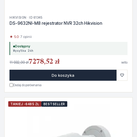
HIKVISION · ID 61345
DS-9632NI-M8 rejestrator NVR 32ch Hikvision
★ 5.0
· 7 opinii
Dostępny
Wysyłka 24h
7278,52 zł
11 932,00 zł
netto
♡
Do koszyka
Dodaj do porównania
TANIEJ -6485 ZŁ
BESTSELLER