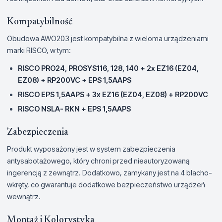
Kompatybilność
Obudowa AWO203 jest kompatybilna z wieloma urządzeniami
marki RISCO, w tym:
RISCO PRO24, PROSYS116, 128, 140 + 2x EZ16 (EZ04,
EZ08) + RP200VC + EPS 1,5AAPS
RISCO EPS 1,5AAPS + 3x EZ16 (EZ04, EZ08) + RP200VC
RISCO NSLA- RKN + EPS 1,5AAPS
Zabezpieczenia
Produkt wyposażony jest w system zabezpieczenia
antysabotażowego, który chroni przed nieautoryzowaną
ingerencją z zewnątrz. Dodatkowo, zamykany jest na 4 blacho-
wkręty, co gwarantuje dodatkowe bezpieczeństwo urządzeń
wewnątrz.
Montaż i Kolorystyka