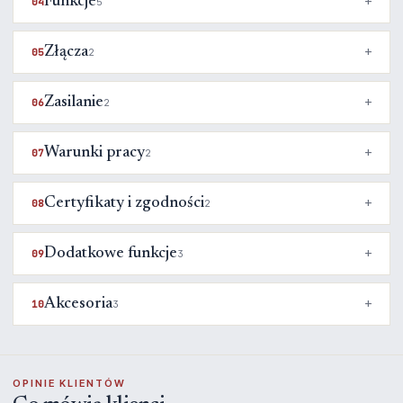
Funkcje
04
5
Złącza
05
2
Zasilanie
06
2
Warunki pracy
07
2
Certyfikaty i zgodności
08
2
Dodatkowe funkcje
09
3
Akcesoria
10
3
OPINIE KLIENTÓW