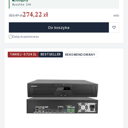
Dostępny
Wysyłka 24h
274,22 zł
322,61 zł
netto
♡
Do koszyka
Dodaj do porównania
TANIEJ -5724 ZŁ
BESTSELLER
REKOMENDOWANY