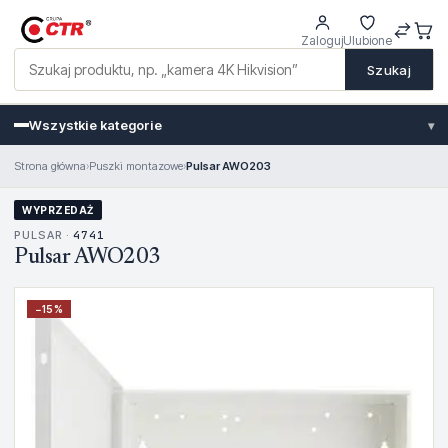
Zaloguj
Ulubione
Szukaj
Wszystkie kategorie
▾
Strona główna
›
Puszki montazowe
›
Pulsar AWO203
WYPRZEDAŻ
PULSAR ·
4741
Pulsar AWO203
−
15
%