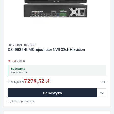
HIKVISION · ID 61345
DS-9632NI-M8 rejestrator NVR 32ch Hikvision
★ 5.0
· 7 opinii
Dostępny
Wysyłka 24h
7278,52 zł
11 932,00 zł
netto
♡
Do koszyka
Dodaj do porównania