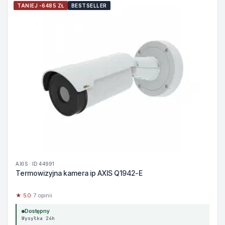
TANIEJ -6485 ZŁ
BESTSELLER
AXIS · ID 44991
Termowizyjna kamera ip AXIS Q1942-E
★ 5.0
· 7 opinii
Dostępny
Wysyłka 24h