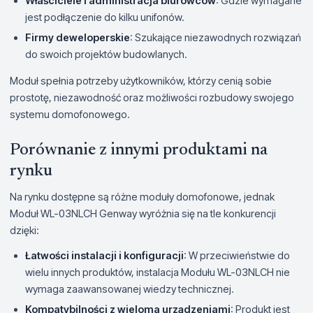
Właściciele i administracja biurowców
: Gdzie wymagane
jest podłączenie do kilku unifonów.
Firmy deweloperskie
: Szukające niezawodnych rozwiązań
do swoich projektów budowlanych.
Moduł spełnia potrzeby użytkowników, którzy cenią sobie
prostotę, niezawodność oraz możliwości rozbudowy swojego
systemu domofonowego.
Porównanie z innymi produktami na
rynku
Na rynku dostępne są różne moduły domofonowe, jednak
Moduł WL-03NLCH Genway wyróżnia się na tle konkurencji
dzięki:
Łatwości instalacji i konfiguracji
: W przeciwieństwie do
wielu innych produktów, instalacja Modułu WL-03NLCH nie
wymaga zaawansowanej wiedzy technicznej.
Kompatybilności z wieloma urządzeniami
: Produkt jest