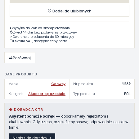
♡ Dodaj do ulubionych
◐
Wysyłka do 24h od skompletowania.
↻
Zwrot 14 dni bez podawania przyczyny
✓
Gwarancja producenta do 60 miesięcy
▢
Faktura VAT, dostępne ceny netto
⇄
Porównaj
DANE PRODUKTU
Marka
Genway
Nr produktu
1269
Kategoria
Akcesoria pozostałe
Typ produktu
EOL
◆ DORADCA CTR
Asystent pomoże od ręki
— dobór kamery, rejestratora i
okablowania. Gdy trzeba, przekażemy sprawę odpowiedniej osobie w
firmie.
Napisz do doradcy →