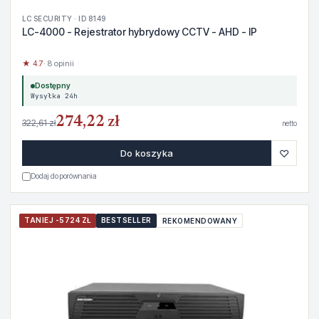
LC SECURITY · ID 8149
LC-4000 - Rejestrator hybrydowy CCTV - AHD - IP
★ 4.7
· 8 opinii
Dostępny
Wysyłka 24h
274,22 zł
322,61 zł
netto
♡
Do koszyka
Dodaj do porównania
TANIEJ -5724 ZŁ
BESTSELLER
REKOMENDOWANY