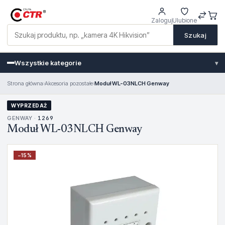
Zaloguj
Ulubione
Szukaj
Wszystkie kategorie
▾
Strona główna
›
Akcesoria pozostałe
›
Moduł WL-03NLCH Genway
WYPRZEDAŻ
GENWAY ·
1269
Moduł WL-03NLCH Genway
−
15
%