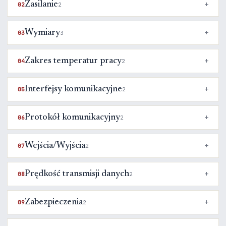
Zasilanie
02
2
Wymiary
03
3
Zakres temperatur pracy
04
2
Interfejsy komunikacyjne
05
2
Protokół komunikacyjny
06
2
Wejścia/Wyjścia
07
2
Prędkość transmisji danych
08
2
Zabezpieczenia
09
2