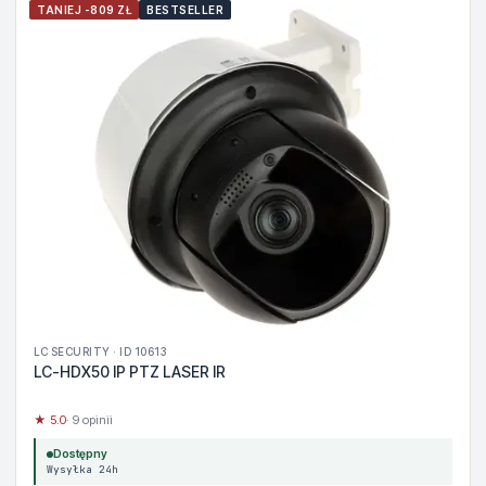
TANIEJ -809 ZŁ
BESTSELLER
LC SECURITY · ID 10613
LC-HDX50 IP PTZ LASER IR
★ 5.0
· 9 opinii
Dostępny
Wysyłka 24h