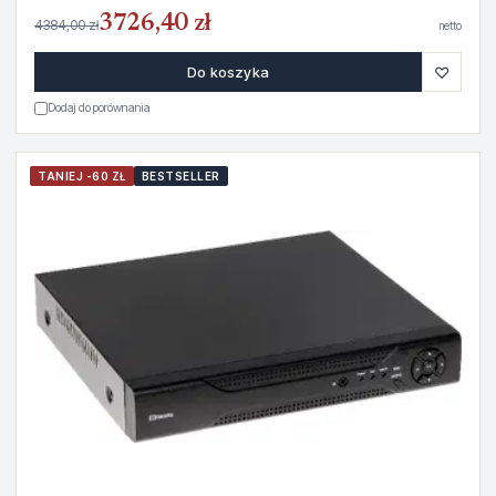
3726,40 zł
4384,00 zł
netto
♡
Do koszyka
Dodaj do porównania
TANIEJ -60 ZŁ
BESTSELLER