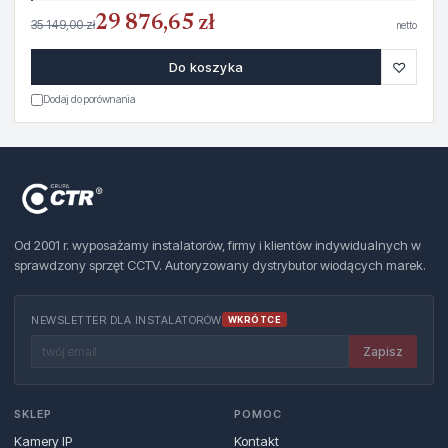
29 876,65 zł
35 149,00 zł
netto
♡
Do koszyka
Dodaj do porównania
Od 2001 r. wyposażamy instalatorów, firmy i klientów indywidualnych w
sprawdzony sprzęt CCTV. Autoryzowany dystrybutor wiodących marek.
NEWSLETTER DLA INSTALATORÓW
WKRÓTCE
Zapisz
SKLEP
POMOC
Kamery IP
Kontakt