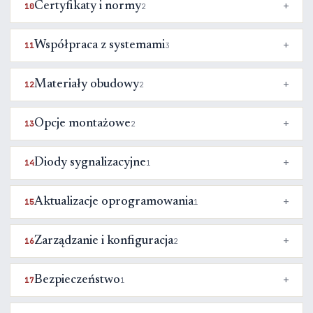
Certyfikaty i normy
10
2
Współpraca z systemami
11
3
Materiały obudowy
12
2
Opcje montażowe
13
2
Diody sygnalizacyjne
14
1
Aktualizacje oprogramowania
15
1
Zarządzanie i konfiguracja
16
2
Bezpieczeństwo
17
1