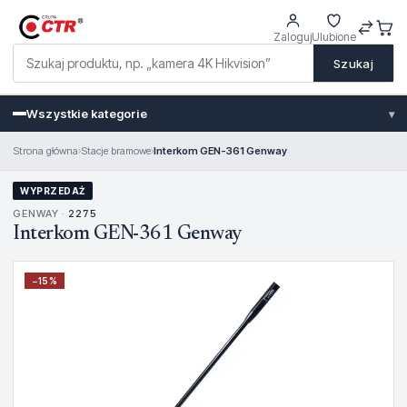
Zaloguj
Ulubione
Szukaj
Wszystkie kategorie
▾
Strona główna
›
Stacje bramowe
›
Interkom GEN-361 Genway
WYPRZEDAŻ
GENWAY ·
2275
Interkom GEN-361 Genway
−
15
%