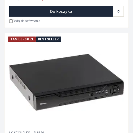
♡
Do koszyka
Dodaj do porównania
TANIEJ -60 ZŁ
BESTSELLER
LC SECURITY · ID 8149