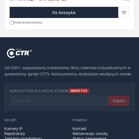
♡
Do koszyka
Dodaj do porównania
Od 2001 r. wyposażamy instalatorów, firmy i klientów indywidualnych w
sprawdzony sprzęt CCTV. Autoryzowany dystrybutor wiodących marek.
NEWSLETTER DLA INSTALATORÓW
WKRÓTCE
Zapisz
SKLEP
POMOC
Kamery IP
Kontakt
Rejestratory
Reklamacje i zwroty
Zestawy monitoringu
Status zamówienia