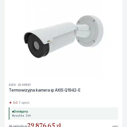
AXIS · ID 44991
Termowizyjna kamera ip AXIS Q1942-E
★ 5.0
· 7 opinii
Dostępny
Wysyłka 24h
29 876,65 zł
35 149,00 zł
netto