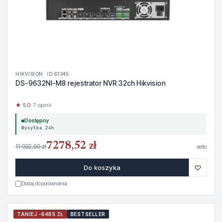
HIKVISION · ID 61345
DS-9632NI-M8 rejestrator NVR 32ch Hikvision
★ 5.0
· 7 opinii
Dostępny
Wysyłka 24h
7278,52 zł
11 932,00 zł
netto
♡
Do koszyka
Dodaj do porównania
TANIEJ -6485 ZŁ
BESTSELLER