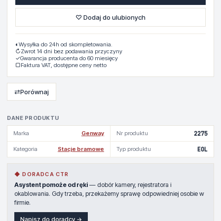
♡ Dodaj do ulubionych
◐
Wysyłka do 24h od skompletowania.
↻
Zwrot 14 dni bez podawania przyczyny
✓
Gwarancja producenta do 60 miesięcy
▢
Faktura VAT, dostępne ceny netto
⇄
Porównaj
DANE PRODUKTU
Marka
Genway
Nr produktu
2275
Kategoria
Stacje bramowe
Typ produktu
EOL
◆ DORADCA CTR
Asystent pomoże od ręki
— dobór kamery, rejestratora i
okablowania. Gdy trzeba, przekażemy sprawę odpowiedniej osobie w
firmie.
Napisz do doradcy →