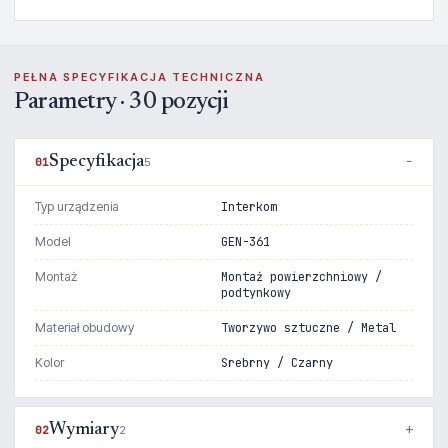
PEŁNA SPECYFIKACJA TECHNICZNA
Parametry · 30 pozycji
Specyfikacja
01
5
Typ urządzenia
Interkom
Model
GEN-361
Montaż
Montaż powierzchniowy /
podtynkowy
Materiał obudowy
Tworzywo sztuczne / Metal
Kolor
Srebrny / Czarny
Wymiary
02
2