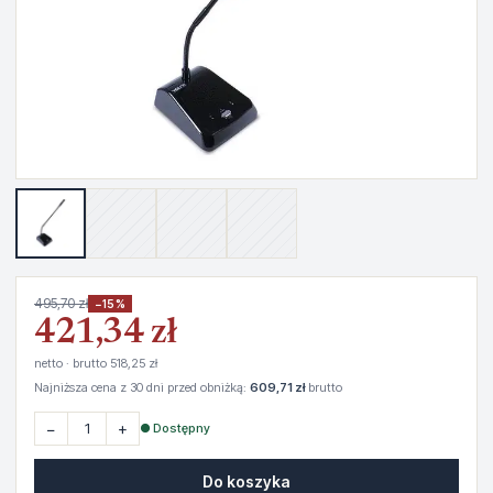
495,70 zł
−15%
421,34 zł
netto · brutto 518,25 zł
Najniższa cena z 30 dni przed obniżką:
609,71 zł
brutto
−
+
● Dostępny
Do koszyka