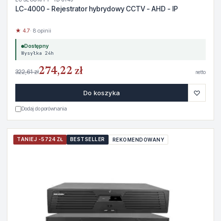
LC-4000 - Rejestrator hybrydowy CCTV - AHD - IP
★ 4.7
· 8 opinii
Dostępny
Wysyłka 24h
274,22 zł
322,61 zł
netto
♡
Do koszyka
Dodaj do porównania
TANIEJ -5724 ZŁ
BESTSELLER
REKOMENDOWANY