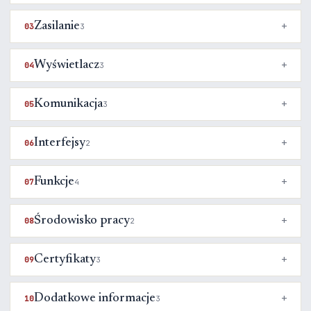
Zasilanie
03
3
Wyświetlacz
04
3
Komunikacja
05
3
Interfejsy
06
2
Funkcje
07
4
Środowisko pracy
08
2
Certyfikaty
09
3
Dodatkowe informacje
10
3