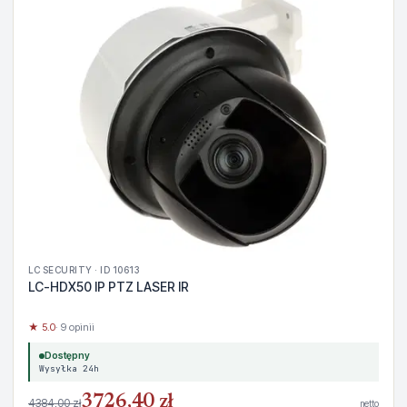
LC SECURITY · ID 10613
LC-HDX50 IP PTZ LASER IR
★ 5.0
· 9 opinii
Dostępny
Wysyłka 24h
3726,40 zł
4384,00 zł
netto