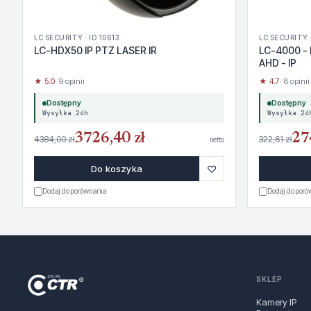
LC SECURITY · ID 10613
LC SECURITY ·
LC-HDX50 IP PTZ LASER IR
LC-4000 - 
AHD - IP
★ 5.0
· 9 opinii
★ 4.7
· 8 opinii
Dostępny
Dostępny
Wysyłka 24h
Wysyłka 24
3726,40 zł
27
4384,00 zł
322,61 zł
netto
♡
Do koszyka
Dodaj do porównania
Dodaj do por
SKLEP
Kamery IP