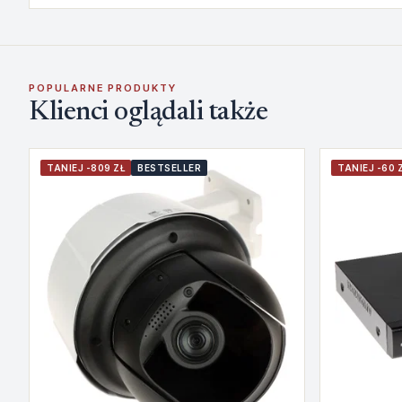
POPULARNE PRODUKTY
Klienci oglądali także
TANIEJ -809 ZŁ
BESTSELLER
TANIEJ -60 