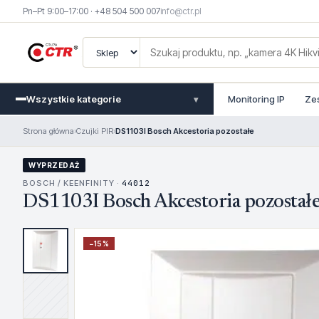
Pn–Pt 9:00–17:00 · +48 504 500 007
info@ctr.pl
Wszystkie kategorie
Monitoring IP
Ze
▾
Strona główna
›
Czujki PIR
›
DS1103I Bosch Akcestoria pozostałe
WYPRZEDAŻ
BOSCH / KEENFINITY ·
44012
DS1103I Bosch Akcestoria pozostał
−
15
%