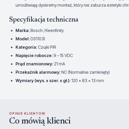
umożliwiają dyskretny montaż, który nie zaburza estetyki c
Specyfikacja techniczna
Marka:
Bosch / Keenfinity
Model:
DS1103I
Kategoria:
Czujki PIR
Napięcie robocze:
9 – 15 VDC
Prąd znamionowy:
21 mA
Przekaźnik alarmowy:
NC (Normalnie zamknięty)
Wymiary (wys. x szer. x gł.):
120 x 83 x 13 mm
OPINIE KLIENTÓW
Co mówią klienci