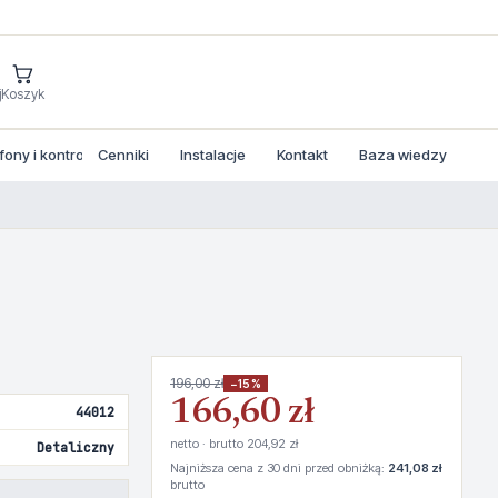
j
Koszyk
ny i kontrola dostepu
Cenniki
Instalacje
Kontakt
Baza wiedzy
196,00 zł
−15%
166,60 zł
44012
netto · brutto 204,92 zł
Detaliczny
Najniższa cena z 30 dni przed obniżką:
241,08 zł
brutto