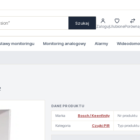
Szukaj
Zaloguj
Ulubione
Porówna
stawy monitoringu
Monitoring analogowy
Alarmy
Wideodomofo
e
DANE PRODUKTU
Marka
Bosch / Keenfinity
Nr produktu
Kategoria
Czujki PIR
Typ produktu