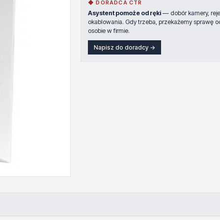
◆ DORADCA CTR
Asystent pomoże od ręki
— dobór kamery, rejes
okablowania. Gdy trzeba, przekażemy sprawę o
osobie w firmie.
Napisz do doradcy →