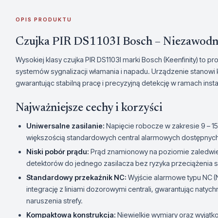
OPIS PRODUKTU
Czujka PIR DS1103I Bosch – Niezawodn
Wysokiej klasy czujka PIR DS1103I marki Bosch (Keenfinity) to 
systemów sygnalizacji włamania i napadu. Urządzenie stanowi
gwarantując stabilną pracę i precyzyjną detekcję w ramach insta
Najważniejsze cechy i korzyści
Uniwersalne zasilanie:
Napięcie robocze w zakresie 9 – 15
większością standardowych central alarmowych dostępnych
Niski pobór prądu:
Prąd znamionowy na poziomie zaledwie
detektorów do jednego zasilacza bez ryzyka przeciążenia 
Standardowy przekaźnik NC:
Wyjście alarmowe typu NC 
integrację z liniami dozorowymi centrali, gwarantując nat
naruszenia strefy.
Kompaktowa konstrukcja:
Niewielkie wymiary oraz wyjątko