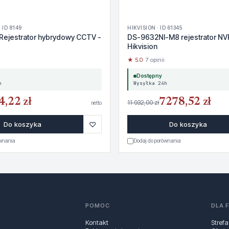
 ID 8149
HIKVISION · ID 61345
Rejestrator hybrydowy CCTV -
DS-9632NI-M8 rejestrator NV
Hikvision
★ 5.0
· 7 opinii
Dostępny
h
Wysyłka 24h
4,22 zł
7278,52 zł
11 932,00 zł
netto
♡
Do koszyka
Do koszyka
ównania
Dodaj do porównania
POMOC
DLA 
Kontakt
Strefa