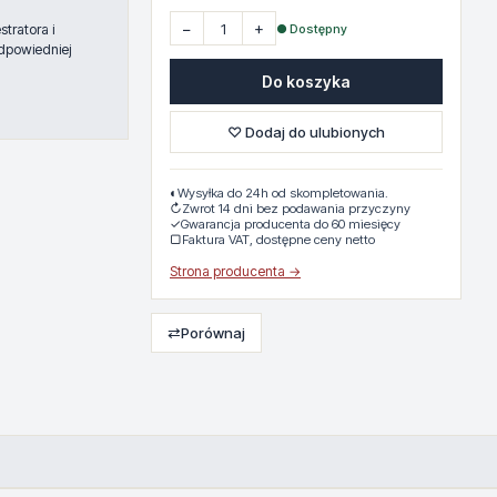
−
+
● Dostępny
tratora i
dpowiedniej
Do koszyka
♡ Dodaj do ulubionych
◐
Wysyłka do 24h od skompletowania.
↻
Zwrot 14 dni bez podawania przyczyny
✓
Gwarancja producenta do 60 miesięcy
▢
Faktura VAT, dostępne ceny netto
Strona producenta →
⇄
Porównaj