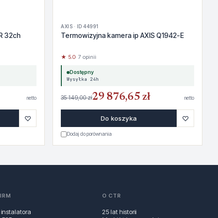
AXIS · ID 44991
R 32ch
Termowizyjna kamera ip AXIS Q1942-E
★ 5.0
· 7 opinii
Dostępny
Wysyłka 24h
29 876,65 zł
35 149,00 zł
netto
netto
♡
♡
Do koszyka
Dodaj do porównania
FIRM
O CTR
 instalatora
25 lat historii