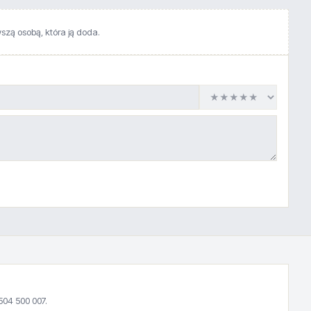
wszą osobą, która ją doda.
504 500 007.