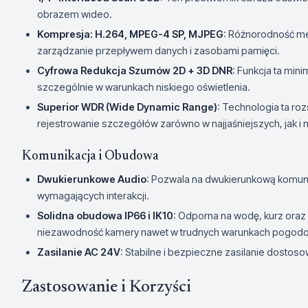
obrazem wideo.
Kompresja: H.264, MPEG-4 SP, MJPEG
: Różnorodność me
zarządzanie przepływem danych i zasobami pamięci.
Cyfrowa Redukcja Szumów 2D + 3D DNR
: Funkcja ta min
szczególnie w warunkach niskiego oświetlenia.
Superior WDR (Wide Dynamic Range)
: Technologia ta ro
rejestrowanie szczegółów zarówno w najjaśniejszych, jak i 
Komunikacja i Obudowa
Dwukierunkowe Audio
: Pozwala na dwukierunkową komuni
wymagających interakcji.
Solidna obudowa IP66 i IK10
: Odporna na wodę, kurz oraz
niezawodność kamery nawet w trudnych warunkach pogod
Zasilanie AC 24V
: Stabilne i bezpieczne zasilanie dostos
Zastosowanie i Korzyści