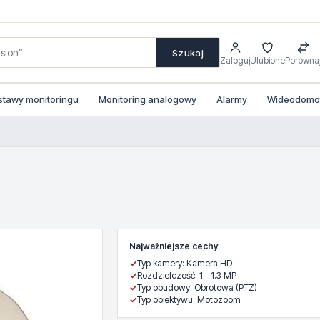
Szukaj
Zaloguj
Ulubione
Porówna
stawy monitoringu
Monitoring analogowy
Alarmy
Wideodomofo
Najważniejsze cechy
✓
Typ kamery: Kamera HD
✓
Rozdzielczość: 1 - 1.3 MP
✓
Typ obudowy: Obrotowa (PTZ)
✓
Typ obiektywu: Motozoom