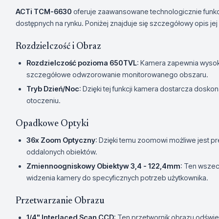
ACTi TCM-6630
oferuje zaawansowane technologicznie funkcje
dostępnych na rynku. Poniżej znajduje się szczegółowy opis je
Rozdzielczość i Obraz
Rozdzielczość pozioma 650TVL
: Kamera zapewnia wysoką
szczegółowe odwzorowanie monitorowanego obszaru.
Tryb Dzień/Noc
: Dzięki tej funkcji kamera dostarcza dosk
otoczeniu.
Opadkowe Optyki
36x Zoom Optyczny
: Dzięki temu zoomowi możliwe jest p
oddalonych obiektów.
Zmiennoogniskowy Obiektyw 3,4 - 122,4mm
: Ten wszec
widzenia kamery do specyficznych potrzeb użytkownika.
Przetwarzanie Obrazu
1/4" Interlaced Scan CCD
: Ten przetwornik obrazu odśwież