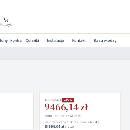
j
Koszyk
ny i kontrola dostepu
Cenniki
Instalacje
Kontakt
Baza wiedzy
11 136,64 zł
−15%
9466,14 zł
netto · brutto 11 643,35 zł
Najniższa cena z 30 dni przed obniżką:
13 698,06 zł
brutto