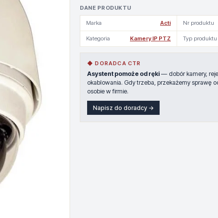
DANE PRODUKTU
Marka
Acti
Nr produktu
Kategoria
Kamery IP PTZ
Typ produktu
◆ DORADCA CTR
Asystent pomoże od ręki
— dobór kamery, rejes
okablowania. Gdy trzeba, przekażemy sprawę o
osobie w firmie.
Napisz do doradcy →