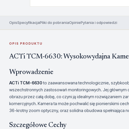
Opis
Specyfikacja
Pliki do pobrania
Opinie
Pytania i odpowiedzi
OPIS PRODUKTU
ACTi TCM-6630: Wysokowydajna Kame
Wprowadzenie
ACTi TCM-6630
to zaawansowana technologicznie, szybkoo
wszechstronnych zastosowań monitoringowych. Jej głównym ce
obrazu przez całą dobę, co czyni ją idealnym rozwiązaniem z
komercyjnych. Kamera ta może pochwalić się pionierskimi cech
36-krotny zoom optyczny, oraz solidna obudowa spełniająca nor
Szczegółowe Cechy