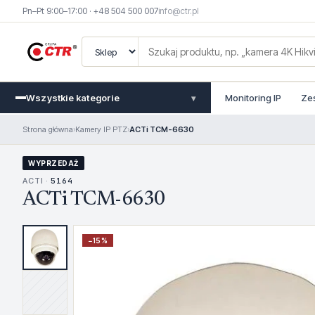
Pn–Pt 9:00–17:00 · +48 504 500 007
info@ctr.pl
Wszystkie kategorie
Monitoring IP
Ze
▾
Strona główna
›
Kamery IP PTZ
›
ACTi TCM-6630
WYPRZEDAŻ
ACTI ·
5164
ACTi TCM-6630
−
15
%