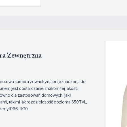
ra Zewnętrzna
brotowa kamera zewnętrzna przeznaczona do
lem jest dostarczanie znakomitej jakości
arówno dla zastosowań domowych, jak i
ami, takimi jak rozdzielczość pozioma 650TVL,
my IP66 i IK10.