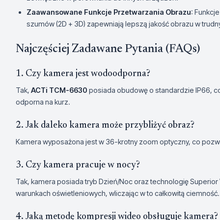
Zaawansowane Funkcje Przetwarzania Obrazu
: Funkcje
szumów (2D + 3D) zapewniają lepszą jakość obrazu w trudn
Najczęściej Zadawane Pytania (FAQs)
1. Czy kamera jest wodoodporna?
Tak,
ACTi TCM-6630
posiada obudowę o standardzie IP66, co
odporna na kurz.
2. Jak daleko kamera może przybliżyć obraz?
Kamera wyposażona jest w 36-krotny zoom optyczny, co pozwal
3. Czy kamera pracuje w nocy?
Tak, kamera posiada tryb Dzień/Noc oraz technologię Superior
warunkach oświetleniowych, wliczając w to całkowitą ciemność.
4. Jaką metodę kompresji wideo obsługuje kamera?