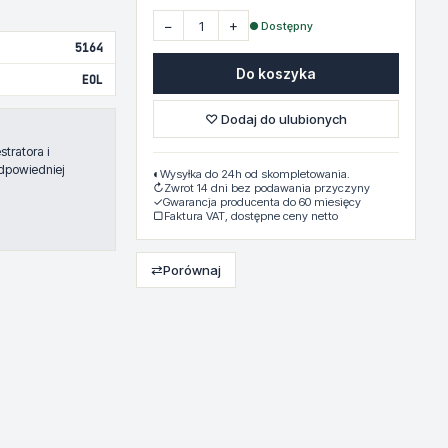
−
+
● Dostępny
5164
Do koszyka
EOL
♡ Dodaj do ulubionych
tratora i
dpowiedniej
◐
Wysyłka do 24h od skompletowania.
↻
Zwrot 14 dni bez podawania przyczyny
✓
Gwarancja producenta do 60 miesięcy
▢
Faktura VAT, dostępne ceny netto
⇄
Porównaj