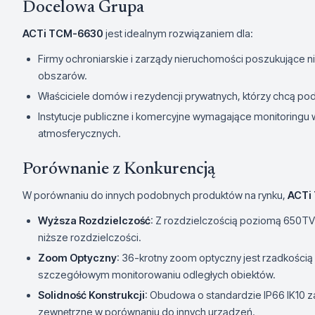
Docelowa Grupa
ACTi TCM-6630
jest idealnym rozwiązaniem dla:
Firmy ochroniarskie i zarządy nieruchomości poszukujące
obszarów.
Właściciele domów i rezydencji prywatnych, którzy chcą p
Instytucje publiczne i komercyjne wymagające monitoringu 
atmosferycznych.
Porównanie z Konkurencją
W porównaniu do innych podobnych produktów na rynku,
ACTi
Wyższa Rozdzielczość
: Z rozdzielczością poziomą 650T
niższe rozdzielczości.
Zoom Optyczny
: 36-krotny zoom optyczny jest rzadkością 
szczegółowym monitorowaniu odległych obiektów.
Solidność Konstrukcji
: Obudowa o standardzie IP66 IK10 
zewnętrzne w porównaniu do innych urządzeń.