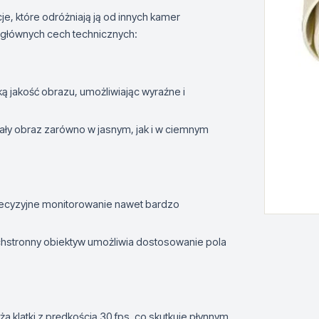
, które odróżniają ją od innych kamer
j głównych cech technicznych:
 jakość obrazu, umożliwiając wyraźne i
onały obraz zarówno w jasnym, jak i w ciemnym
recyzyjne monitorowanie nawet bardzo
hstronny obiektyw umożliwia dostosowanie pola
a klatki z prędkością 30 fps, co skutkuje płynnym