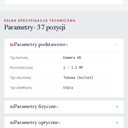
PEŁNA SPECYFIKACJA TECHNICZNA
Parametry · 37 pozycji
Parametry podstawowe
01
4
Typ kamery
Kamera HD
Rozdzielczość
1 - 1.3 MP
Typ obudowy
Tubowa (bullet)
Typ obiektywu
Staly
Parametry fizyczne
02
4
Parametry optyczne
03
4