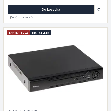
♡
Do koszyka
Dodaj do porównania
TANIEJ -60 ZŁ
BESTSELLER
LC SECURITY · ID 8149