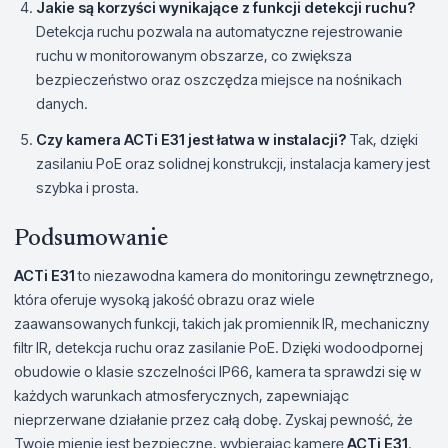
Jakie są korzyści wynikające z funkcji detekcji ruchu?
Detekcja ruchu pozwala na automatyczne rejestrowanie
ruchu w monitorowanym obszarze, co zwiększa
bezpieczeństwo oraz oszczędza miejsce na nośnikach
danych.
Czy kamera ACTi E31 jest łatwa w instalacji?
Tak, dzięki
zasilaniu PoE oraz solidnej konstrukcji, instalacja kamery jest
szybka i prosta.
Podsumowanie
ACTi E31
to niezawodna kamera do monitoringu zewnętrznego,
która oferuje wysoką jakość obrazu oraz wiele
zaawansowanych funkcji, takich jak promiennik IR, mechaniczny
filtr IR, detekcja ruchu oraz zasilanie PoE. Dzięki wodoodpornej
obudowie o klasie szczelności IP66, kamera ta sprawdzi się w
każdych warunkach atmosferycznych, zapewniając
nieprzerwane działanie przez całą dobę. Zyskaj pewność, że
Twoje mienie jest bezpieczne, wybierając kamerę
ACTi E31
.