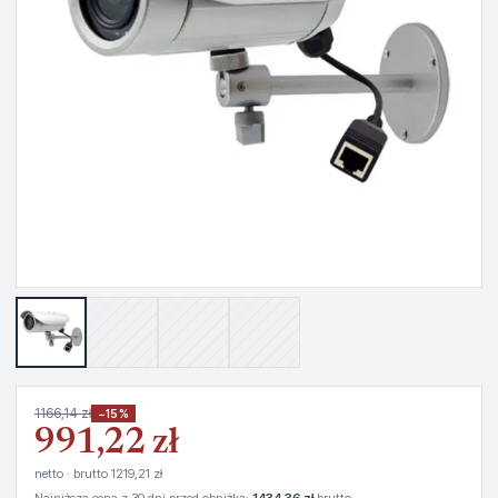
1166,14 zł
−15%
991,22 zł
netto · brutto 1219,21 zł