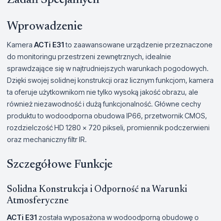
Zadań Specjalnych
Wprowadzenie
Kamera
ACTi E31
to zaawansowane urządzenie przeznaczone
do monitoringu przestrzeni zewnętrznych, idealnie
sprawdzające się w najtrudniejszych warunkach pogodowych.
Dzięki swojej solidnej konstrukcji oraz licznym funkcjom, kamera
ta oferuje użytkownikom nie tylko wysoką jakość obrazu, ale
również niezawodność i dużą funkcjonalność. Główne cechy
produktu to wodoodporna obudowa IP66, przetwornik CMOS,
rozdzielczość HD 1280 x 720 pikseli, promiennik podczerwieni
oraz mechaniczny filtr IR.
Szczegółowe Funkcje
Solidna Konstrukcja i Odporność na Warunki
Atmosferyczne
ACTi E31
została wyposażona w wodoodporną obudowę o