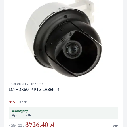
LC SECURITY · ID 10613
LC-HDX50 IP PTZ LASER IR
★ 5.0
· 9 opinii
Dostępny
Wysyłka 24h
3726,40 zł
4384,00 zł
netto