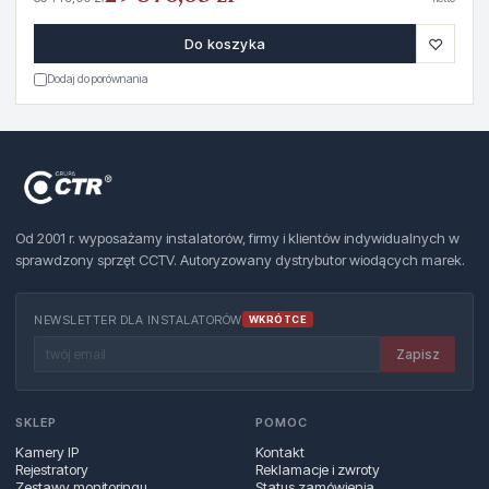
♡
Do koszyka
Dodaj do porównania
Od 2001 r. wyposażamy instalatorów, firmy i klientów indywidualnych w
sprawdzony sprzęt CCTV. Autoryzowany dystrybutor wiodących marek.
NEWSLETTER DLA INSTALATORÓW
WKRÓTCE
Zapisz
SKLEP
POMOC
Kamery IP
Kontakt
Rejestratory
Reklamacje i zwroty
Zestawy monitoringu
Status zamówienia