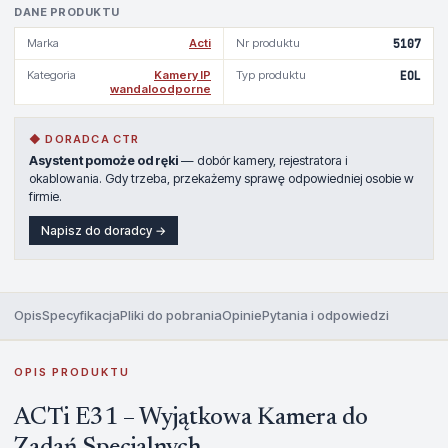
DANE PRODUKTU
Marka
Acti
Nr produktu
5107
Kategoria
Kamery IP
Typ produktu
EOL
wandaloodporne
◆ DORADCA CTR
Asystent pomoże od ręki
— dobór kamery, rejestratora i
okablowania. Gdy trzeba, przekażemy sprawę odpowiedniej osobie w
firmie.
Napisz do doradcy →
Opis
Specyfikacja
Pliki do pobrania
Opinie
Pytania i odpowiedzi
OPIS PRODUKTU
ACTi E31 – Wyjątkowa Kamera do