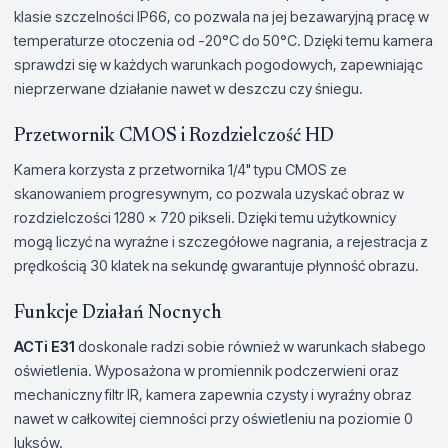
klasie szczelności IP66, co pozwala na jej bezawaryjną pracę w
temperaturze otoczenia od -20°C do 50°C. Dzięki temu kamera
sprawdzi się w każdych warunkach pogodowych, zapewniając
nieprzerwane działanie nawet w deszczu czy śniegu.
Przetwornik CMOS i Rozdzielczość HD
Kamera korzysta z przetwornika 1/4" typu CMOS ze
skanowaniem progresywnym, co pozwala uzyskać obraz w
rozdzielczości 1280 x 720 pikseli. Dzięki temu użytkownicy
mogą liczyć na wyraźne i szczegółowe nagrania, a rejestracja z
prędkością 30 klatek na sekundę gwarantuje płynność obrazu.
Funkcje Działań Nocnych
ACTi E31
doskonale radzi sobie również w warunkach słabego
oświetlenia. Wyposażona w promiennik podczerwieni oraz
mechaniczny filtr IR, kamera zapewnia czysty i wyraźny obraz
nawet w całkowitej ciemności przy oświetleniu na poziomie 0
luksów.