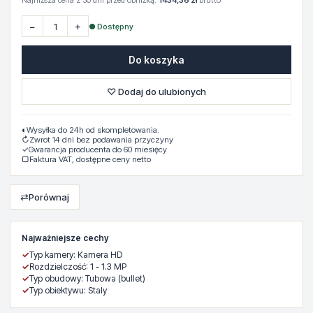
Najniższa cena z 30 dni przed obniżką:
1434,36 zł
brutto
−
+
● Dostępny
Do koszyka
♡ Dodaj do ulubionych
◐
Wysyłka do 24h od skompletowania.
↻
Zwrot 14 dni bez podawania przyczyny
✓
Gwarancja producenta do 60 miesięcy
▢
Faktura VAT, dostępne ceny netto
⇄
Porównaj
Najważniejsze cechy
✓
Typ kamery: Kamera HD
✓
Rozdzielczość: 1 - 1.3 MP
✓
Typ obudowy: Tubowa (bullet)
✓
Typ obiektywu: Staly