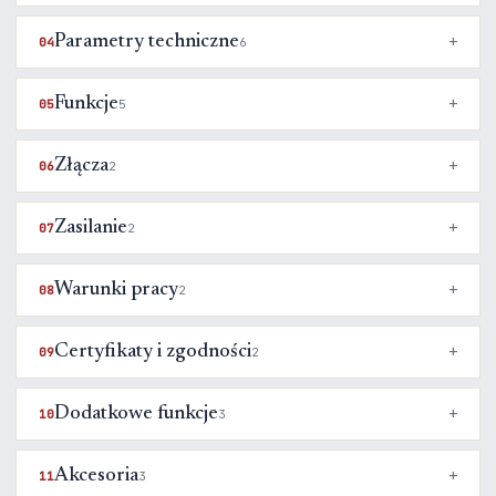
Parametry techniczne
04
6
Funkcje
05
5
Złącza
06
2
Zasilanie
07
2
Warunki pracy
08
2
Certyfikaty i zgodności
09
2
Dodatkowe funkcje
10
3
Akcesoria
11
3