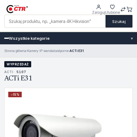
Zaloguj
Ulubione
Szukaj
Wszystkie kategorie
▾
Strona główna
›
Kamery IP wandaloodporne
›
ACTi E31
WYPRZEDAŻ
ACTI ·
5107
ACTi E31
−
15
%