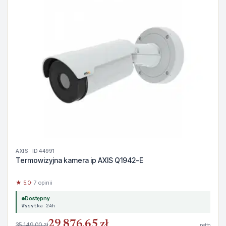
AXIS · ID 44991
Termowizyjna kamera ip AXIS Q1942-E
★ 5.0
· 7 opinii
Dostępny
Wysyłka 24h
29 876,65 zł
35 149,00 zł
netto