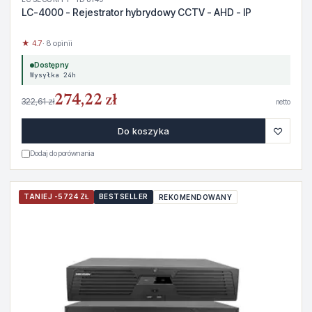
LC-4000 - Rejestrator hybrydowy CCTV - AHD - IP
★ 4.7
· 8 opinii
Dostępny
Wysyłka 24h
274,22 zł
322,61 zł
netto
♡
Do koszyka
Dodaj do porównania
TANIEJ -5724 ZŁ
BESTSELLER
REKOMENDOWANY