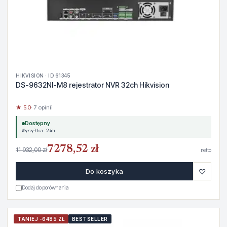
HIKVISION · ID 61345
DS-9632NI-M8 rejestrator NVR 32ch Hikvision
★ 5.0
· 7 opinii
Dostępny
Wysyłka 24h
7278,52 zł
11 932,00 zł
netto
♡
Do koszyka
Dodaj do porównania
TANIEJ -6485 ZŁ
BESTSELLER