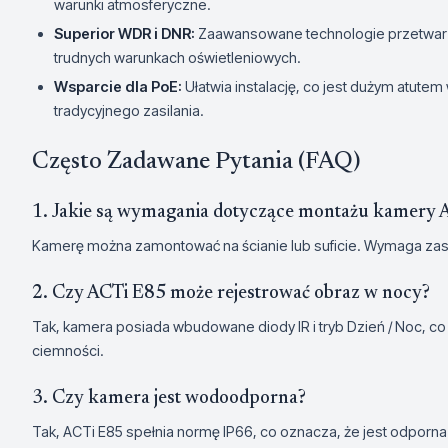
warunki atmosferyczne.
Superior WDR i DNR:
Zaawansowane technologie przetwarz
trudnych warunkach oświetleniowych.
Wsparcie dla PoE:
Ułatwia instalację, co jest dużym atut
tradycyjnego zasilania.
Często Zadawane Pytania (FAQ)
1. Jakie są wymagania dotyczące montażu kamery 
Kamerę można zamontować na ścianie lub suficie. Wymaga zasila
2. Czy ACTi E85 może rejestrować obraz w nocy?
Tak, kamera posiada wbudowane diody IR i tryb Dzień / Noc, c
ciemności.
3. Czy kamera jest wodoodporna?
Tak, ACTi E85 spełnia normę IP66, co oznacza, że jest odporna n