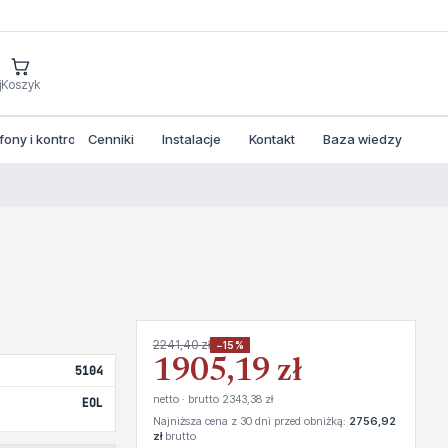
j
Koszyk
ny i kontrola dostepu
Cenniki
Instalacje
Kontakt
Baza wiedzy
2241,40 zł
−15%
1905,19 zł
5104
netto · brutto 2343,38 zł
EOL
Najniższa cena z 30 dni przed obniżką:
2756,92
zł
brutto