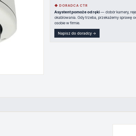
◆ DORADCA CTR
Asystent pomoże od ręki
— dobór kamery, rejes
okablowania. Gdy trzeba, przekażemy sprawę o
osobie w firmie.
Napisz do doradcy →