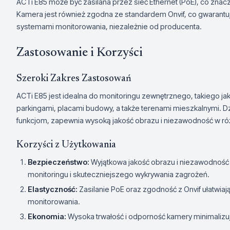
ACTi E85 może być zasilana przez sieć Ethernet (PoE), co znaczn
Kamera jest również zgodna ze standardem Onvif, co gwarantuje
systemami monitorowania, niezależnie od producenta.
Zastosowanie i Korzyści
Szeroki Zakres Zastosowań
ACTi E85 jest idealna do monitoringu zewnętrznego, takiego j
parkingami, placami budowy, a także terenami mieszkalnymi.
funkcjom, zapewnia wysoką jakość obrazu i niezawodność w 
Korzyści z Użytkowania
Bezpieczeństwo:
Wyjątkowa jakość obrazu i niezawodność 
monitoringu i skuteczniejszego wykrywania zagrożeń.
Elastyczność:
Zasilanie PoE oraz zgodność z Onvif ułatwiają
monitorowania.
Ekonomia:
Wysoka trwałość i odporność kamery minimalizuj