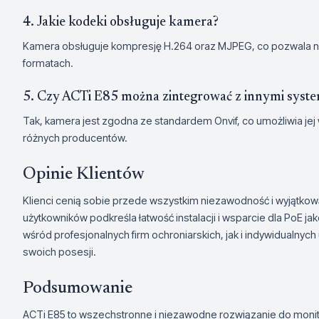
4. Jakie kodeki obsługuje kamera?
Kamera obsługuje kompresję H.264 oraz MJPEG, co pozwala n
formatach.
5. Czy ACTi E85 można zintegrować z innymi syst
Tak, kamera jest zgodna ze standardem Onvif, co umożliwia je
różnych producentów.
Opinie Klientów
Klienci cenią sobie przede wszystkim niezawodność i wyjątkow
użytkowników podkreśla łatwość instalacji i wsparcie dla PoE j
wśród profesjonalnych firm ochroniarskich, jak i indywidualny
swoich posesji.
Podsumowanie
ACTi E85 to wszechstronne i niezawodne rozwiązanie do monito