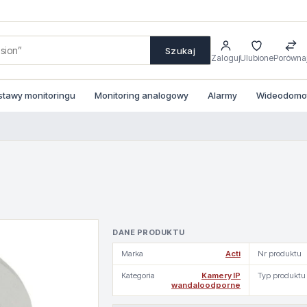
Szukaj
Zaloguj
Ulubione
Porówna
stawy monitoringu
Monitoring analogowy
Alarmy
Wideodomofo
DANE PRODUKTU
Marka
Acti
Nr produktu
Kategoria
Kamery IP
Typ produktu
wandaloodporne