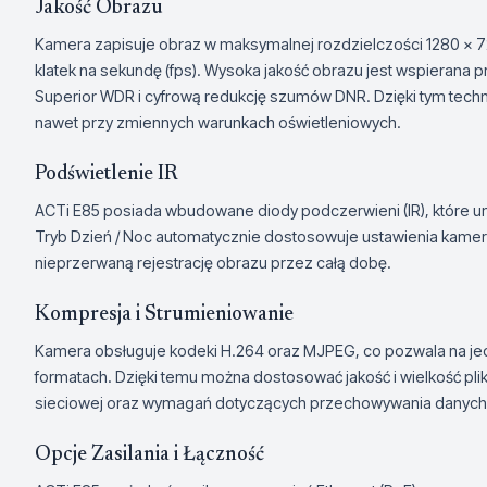
Jakość Obrazu
Kamera zapisuje obraz w maksymalnej rozdzielczości 1280 x 72
klatek na sekundę (fps). Wysoka jakość obrazu jest wspierana 
Superior WDR i cyfrową redukcję szumów DNR. Dzięki tym techn
nawet przy zmiennych warunkach oświetleniowych.
Podświetlenie IR
ACTi E85 posiada wbudowane diody podczerwieni (IR), które um
Tryb Dzień / Noc automatycznie dostosowuje ustawienia kame
nieprzerwaną rejestrację obrazu przez całą dobę.
Kompresja i Strumieniowanie
Kamera obsługuje kodeki H.264 oraz MJPEG, co pozwala na j
formatach. Dzięki temu można dostosować jakość i wielkość p
sieciowej oraz wymagań dotyczących przechowywania danych
Opcje Zasilania i Łączność