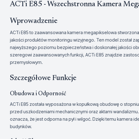
ACTi E85 - Wszechstronna Kamera Meg
Wprowadzenie
ACTi E85 to zaawansowana kamera megapikselowa stworzona 
jakości produktów monitoringu wizyjnego. Ten model został z
najwyższego poziomu bezpieczeństwa i doskonałej jakości obra
szeregowi zaawansowanych funkcji, ACTi E85 znajdzie zastos
przemysłowym.
Szczegółowe Funkcje
Obudowa i Odporność
ACTi E85 została wyposażona w kopułkową obudowę o stopniu o
przed uszkodzeniami mechanicznymi oraz aktami wandalizmu. 
oznacza, że jest odporna na pył i wilgoć. Dzięki temu kamera id
budynków.