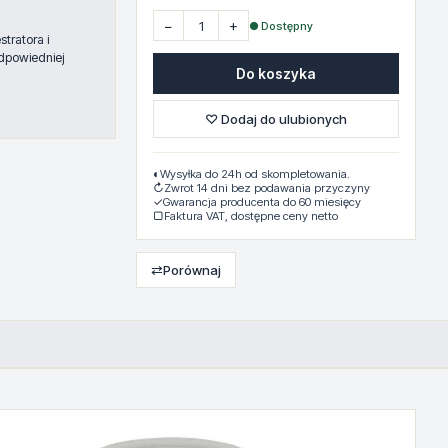
−
+
● Dostępny
tratora i
dpowiedniej
Do koszyka
♡ Dodaj do ulubionych
◐
Wysyłka do 24h od skompletowania.
↻
Zwrot 14 dni bez podawania przyczyny
✓
Gwarancja producenta do 60 miesięcy
▢
Faktura VAT, dostępne ceny netto
⇄
Porównaj