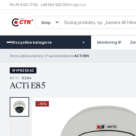
Pn–Pt 9:00–17:00 · +48 504 500 007
info@ctr.pl
Wszystkie kategorie
Monitoring IP
Ze
▾
Strona główna
›
Kamery IP wandaloodporne
›
ACTi E85
WYPRZEDAŻ
ACTI ·
5104
ACTi E85
−
15
%