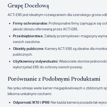
Grupę Docelową
ACTi E85 jest idealnym rozwiązaniem dla szerokiego grona od
Firmy ochroniarskie:
Profesjonalne firmy zajmujące się o
jakość obrazu oferowaną przez ACTi E85.
Przedsiębiorstwa:
Zakłady przemysłowe i magazyny wymag
swoich zasobów.
Obiekty publiczne:
Kamery ACTi E85 są idealne dla monitor
publicznych.
Użytkownicy indywidualni:
Właściciele domów jednorodzi
wykorzystać E85 do ochrony swoich posesji.
Porównanie z Podobnymi Produktami
Na rynku istnieje wiele kamer megapikselowych o zbliżonych sp
kilkoma unikalnymi cechami:
Odporność IK10 i IP66:
Nie każda kamera posiada tak wyso