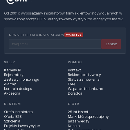
Od 2001 r. wyposażamy instalatorów, firmy i klientów indywidualnych w
sprawdzony sprzęt CCTV. Autoryzowany dystrybutor wiodących marek.
NEWSLETTER DLA INSTALATORÓW
WKRÓTCE
Zapisz
SKLEP
POMOC
Kamery IP
Kontakt
Rejestratory
Reklamacje i zwroty
Zestawy monitoringu
Status zamówienia
Alarmy
FAQ
Kontrola dostępu
Wsparcie techniczne
Akcesoria
Doradca
DLA FIRM
O CTR
Strefa instalatora
25 lat historii
Oferta B2B
Marki które sprzedajemy
Szkolenia
Baza wiedzy
Projekty inwestycyjne
Kariera