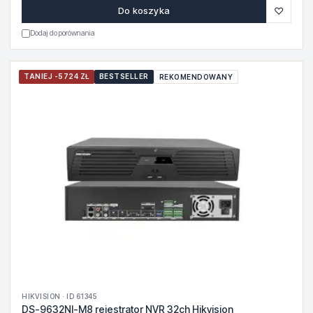
♡
Do koszyka
Dodaj do porównania
TANIEJ -5724 ZŁ
BESTSELLER
REKOMENDOWANY
HIKVISION · ID 61345
DS-9632NI-M8 rejestrator NVR 32ch Hikvision