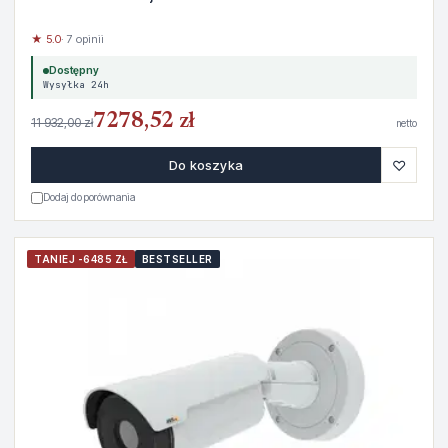
★ 5.0
· 7 opinii
Dostępny
Wysyłka 24h
7278,52 zł
11 932,00 zł
netto
♡
Do koszyka
Dodaj do porównania
TANIEJ -6485 ZŁ
BESTSELLER