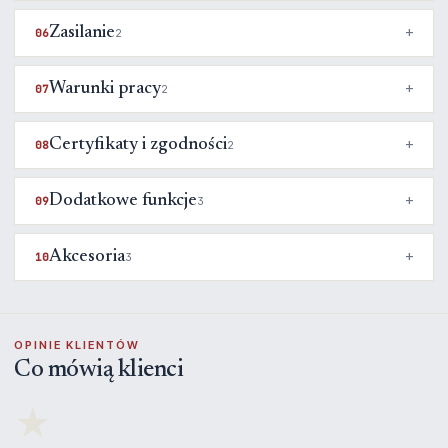
Zasilanie
06
2
Warunki pracy
07
2
Certyfikaty i zgodności
08
2
Dodatkowe funkcje
09
3
Akcesoria
10
3
OPINIE KLIENTÓW
Co mówią klienci
★