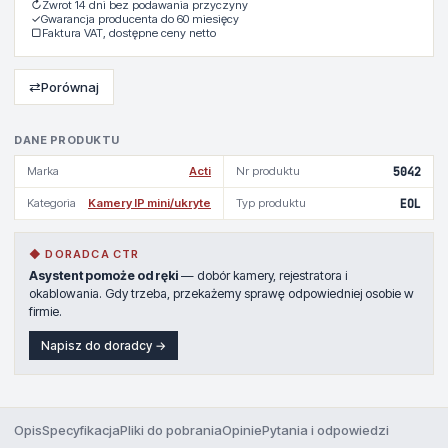
↻
Zwrot 14 dni bez podawania przyczyny
✓
Gwarancja producenta do 60 miesięcy
▢
Faktura VAT, dostępne ceny netto
⇄
Porównaj
DANE PRODUKTU
Marka
Acti
Nr produktu
5042
Kategoria
Kamery IP mini/ukryte
Typ produktu
EOL
◆ DORADCA CTR
Asystent pomoże od ręki
— dobór kamery, rejestratora i
okablowania. Gdy trzeba, przekażemy sprawę odpowiedniej osobie w
firmie.
Napisz do doradcy →
Opis
Specyfikacja
Pliki do pobrania
Opinie
Pytania i odpowiedzi