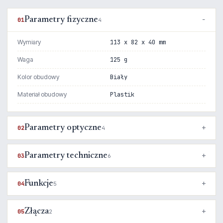
Parametry fizyczne
01
4
Wymiary
113 x 82 x 40 mm
Waga
125 g
Kolor obudowy
Biały
Materiał obudowy
Plastik
Parametry optyczne
02
4
Parametry techniczne
03
6
Funkcje
04
5
Złącza
05
2