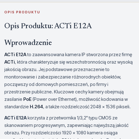
OPIS PRODUKTU
Opis Produktu: ACTi E12A
Wprowadzenie
ACTi E12A
to zaawansowana kamera IP stworzona przez firmę
ACTi
, która charakteryzuje się wszechstronnością oraz wysoką
jakością obrazu. Jej podstawowe przeznaczenie to
monitorowanie i zabezpieczanie różnorodnych obiektów,
począwszy od domowych pomieszczeń, po firmy i
przestrzenie publiczne. Kluczowe cechy kamery obejmują
zasilanie
PoE
(Power over Ethernet), możliwość kodowania w
standardzie
H.264
, a także rozdzielczość 2048 x 1536 pikseli.
ACTi E12A
korzysta z przetwornika 1/3,2" typu CMOS ze
skanowaniem progresywnym, zapewniając najwyższą jakość
obrazu. Przy rozdzielczości 1920 x 1080 kamera osiąga