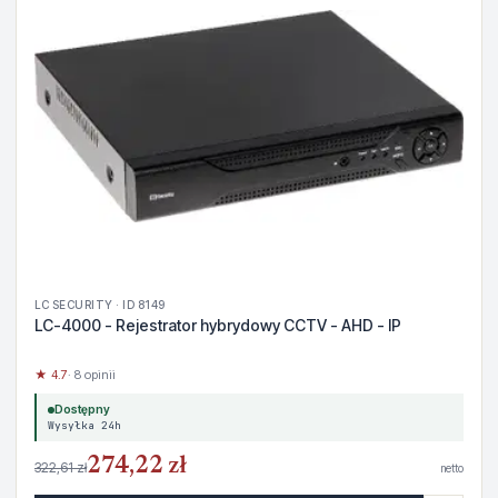
LC SECURITY · ID 8149
LC-4000 - Rejestrator hybrydowy CCTV - AHD - IP
★ 4.7
· 8 opinii
Dostępny
Wysyłka 24h
274,22 zł
322,61 zł
netto