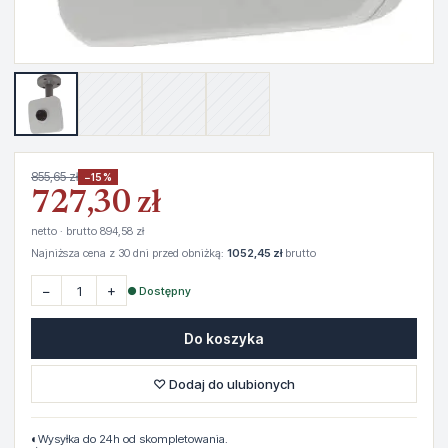
855,65 zł
−15%
727,30 zł
netto · brutto 894,58 zł
Najniższa cena z 30 dni przed obniżką:
1052,45 zł
brutto
−
+
● Dostępny
Do koszyka
♡ Dodaj do ulubionych
◐
Wysyłka do 24h od skompletowania.