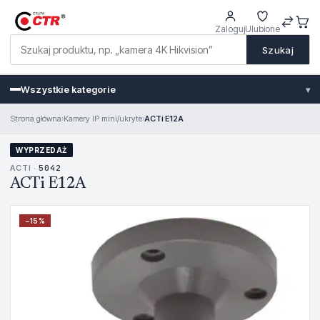
Zaloguj
Ulubione
Szukaj
Wszystkie kategorie
▾
Strona główna
›
Kamery IP mini/ukryte
›
ACTi E12A
WYPRZEDAŻ
ACTI ·
5042
ACTi E12A
−
15
%