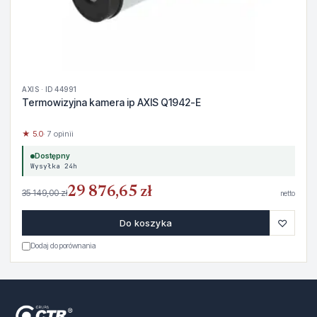
AXIS · ID 44991
Termowizyjna kamera ip AXIS Q1942-E
★ 5.0
· 7 opinii
Dostępny
Wysyłka 24h
29 876,65 zł
35 149,00 zł
netto
♡
Do koszyka
Dodaj do porównania