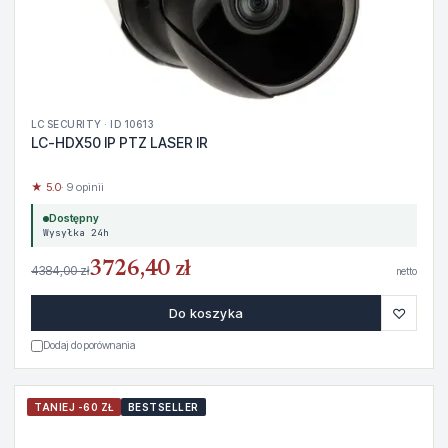
LC SECURITY · ID 10613
LC-HDX50 IP PTZ LASER IR
★ 5.0
· 9 opinii
Dostępny
Wysyłka 24h
3726,40 zł
4384,00 zł
netto
♡
Do koszyka
Dodaj do porównania
TANIEJ -60 ZŁ
BESTSELLER