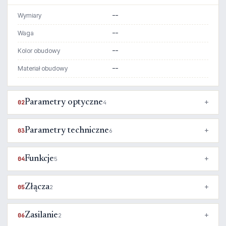
Wymiary
--
Waga
--
Kolor obudowy
--
Materiał obudowy
--
Parametry optyczne
02
4
Parametry techniczne
03
6
Funkcje
04
5
Złącza
05
2
Zasilanie
06
2