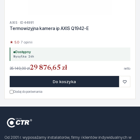
AXIS · ID 44991
Termowizyjna kamera ip AXIS Q1942-E
★ 5.0
· 7 opinii
Dostępny
Wysyłka 24h
29 876,65 zł
35 149,00 zł
netto
♡
Do koszyka
Dodaj do porównania
Od 2001 r. wyposażamy instalatorów, firmy i klientów indywidualnych w