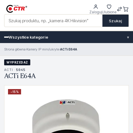
Zaloguj
Ulubione
Szukaj
Wszystkie kategorie
▾
Strona główna
›
Kamery IP mini/ukryte
›
ACTi E64A
WYPRZEDAŻ
ACTI ·
5045
ACTi E64A
−
15
%