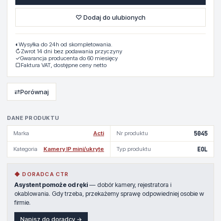
♡ Dodaj do ulubionych
◐
Wysyłka do 24h od skompletowania.
↻
Zwrot 14 dni bez podawania przyczyny
✓
Gwarancja producenta do 60 miesięcy
▢
Faktura VAT, dostępne ceny netto
⇄
Porównaj
DANE PRODUKTU
Marka
Acti
Nr produktu
5045
Kategoria
Kamery IP mini/ukryte
Typ produktu
EOL
◆ DORADCA CTR
Asystent pomoże od ręki
— dobór kamery, rejestratora i
okablowania. Gdy trzeba, przekażemy sprawę odpowiedniej osobie w
firmie.
Napisz do doradcy →