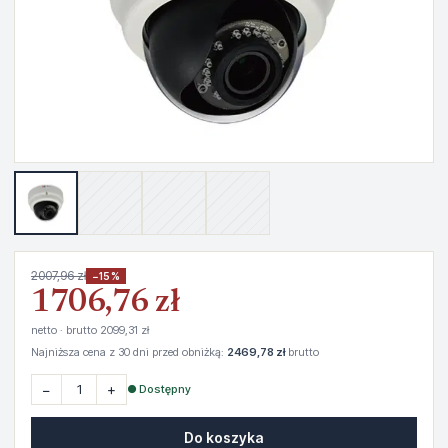
2007,96 zł
−15%
1706,76 zł
netto · brutto 2099,31 zł
Najniższa cena z 30 dni przed obniżką:
2469,78 zł
brutto
−
+
● Dostępny
Do koszyka