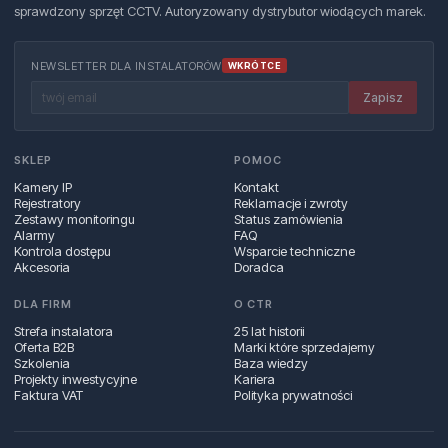
sprawdzony sprzęt CCTV. Autoryzowany dystrybutor wiodących marek.
NEWSLETTER DLA INSTALATORÓW
WKRÓTCE
Zapisz
SKLEP
POMOC
Kamery IP
Kontakt
Rejestratory
Reklamacje i zwroty
Zestawy monitoringu
Status zamówienia
Alarmy
FAQ
Kontrola dostępu
Wsparcie techniczne
Akcesoria
Doradca
DLA FIRM
O CTR
Strefa instalatora
25 lat historii
Oferta B2B
Marki które sprzedajemy
Szkolenia
Baza wiedzy
Projekty inwestycyjne
Kariera
Faktura VAT
Polityka prywatności