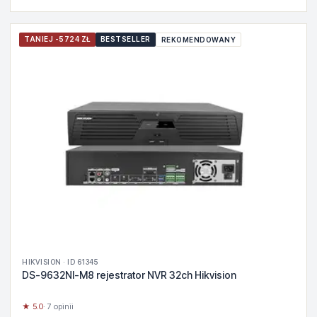
TANIEJ -5724 ZŁ
BESTSELLER
REKOMENDOWANY
HIKVISION · ID 61345
DS-9632NI-M8 rejestrator NVR 32ch Hikvision
★ 5.0
· 7 opinii