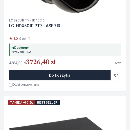
LC SECURITY · ID 10613
LC-HDX50 IP PTZ LASER IR
★ 5.0
· 9 opinii
Dostępny
Wysyłka 24h
3726,40 zł
4384,00 zł
netto
♡
Do koszyka
Dodaj do porównania
TANIEJ -60 ZŁ
BESTSELLER