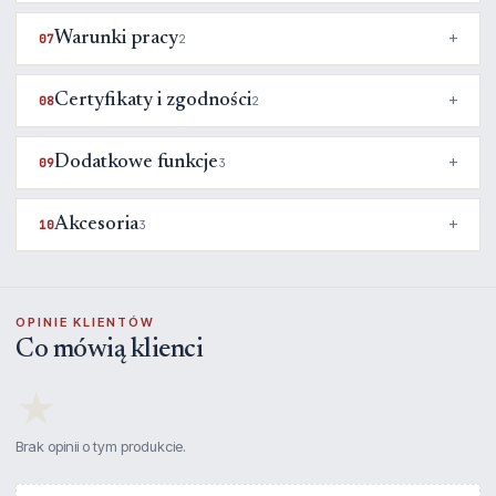
Warunki pracy
07
2
Certyfikaty i zgodności
08
2
Dodatkowe funkcje
09
3
Akcesoria
10
3
OPINIE KLIENTÓW
Co mówią klienci
★
Brak opinii o tym produkcie.