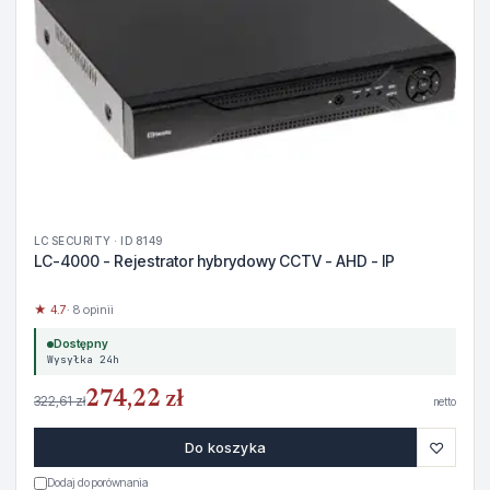
LC SECURITY · ID 8149
LC-4000 - Rejestrator hybrydowy CCTV - AHD - IP
★ 4.7
· 8 opinii
Dostępny
Wysyłka 24h
274,22 zł
322,61 zł
netto
♡
Do koszyka
Dodaj do porównania