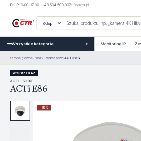
Pn–Pt 9:00–17:00 · +48 504 500 007
info@ctr.pl
Wszystkie kategorie
Monitoring IP
Ze
▾
Strona główna
›
Puszki montazowe
›
ACTi E86
WYPRZEDAŻ
ACTI ·
5106
ACTi E86
−
15
%