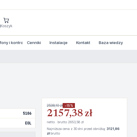
j
Koszyk
ny i kontrola dostepu
Cenniki
Instalacje
Kontakt
Baza wiedzy
2538,10 zł
−15%
2157,38 zł
5106
netto · brutto 2653,58 zł
EOL
Najniższa cena z 30 dni przed obniżką:
3121,86
zł
brutto