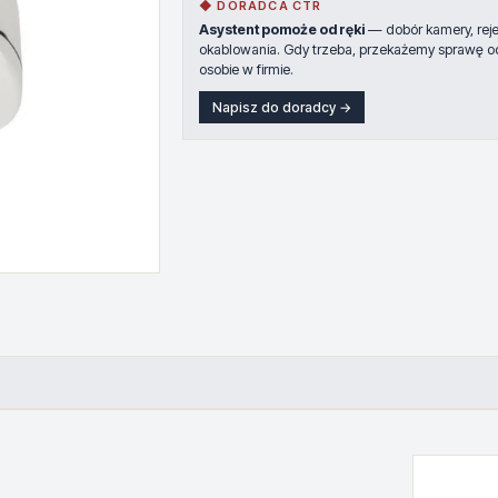
◆ DORADCA CTR
Asystent pomoże od ręki
— dobór kamery, rejes
okablowania. Gdy trzeba, przekażemy sprawę o
osobie w firmie.
Napisz do doradcy →