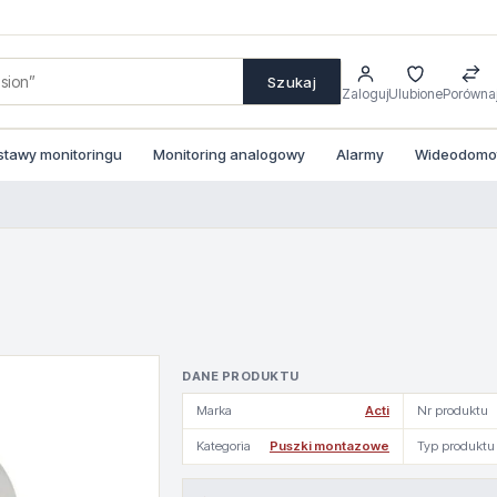
Szukaj
Zaloguj
Ulubione
Porówna
stawy monitoringu
Monitoring analogowy
Alarmy
Wideodomofo
DANE PRODUKTU
Marka
Acti
Nr produktu
Kategoria
Puszki montazowe
Typ produktu