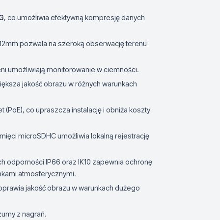
G
, co umożliwia efektywną kompresję danych
 12mm pozwala na szeroką obserwację terenu
i umożliwiają monitorowanie w ciemności.
zwiększa jakość obrazu w różnych warunkach
 (PoE), co upraszcza instalację i obniża koszty
mięci microSDHC umożliwia lokalną rejestrację
ch odporności IP66 oraz IK10 zapewnia ochronę
nkami atmosferycznymi.
poprawia jakość obrazu w warunkach dużego
szumy z nagrań.