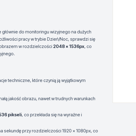
głównie do monitoringu wizyjnego na dużych
ożliwości pracy w trybie Dzień/Noc, sprawdzi się
 obrazem w rozdzielczości
2048 x 1536px
, co
yjnego.
je techniczne, które czynią ją wyjątkowym
ałą jakość obrazu, nawet w trudnych warunkach
536 pikseli
, co przekłada się na wyraźne i
na sekundę przy rozdzielczości 1920 x 1080px, co