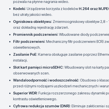
pozwala na płynne nagrania wideo.
Kodeki
: Urządzenie korzysta z kodeków
H.264 oraz MJPE
bez utraty jakości wideo.
Ogniskowa obiektywu
: Zmiennoogniskowy obiektyw 2,8 -
oraz dokładną rejestrację zdarzeń.
Promiennik podczerwieni
: Wbudowane diody podczerwien
Filtr podczerwieni
: Mechaniczny filtr podczerwieni (ICR) 
oświetleniowych.
Zasilanie PoE
: Kamera obsługuje zasilanie poprzez Ethernet
instalacji.
Slot kart pamięci microSDHC
: Wbudowany slot na karty pa
obserwowanych scen.
Wandaloodporność i wodoszczelność
: Obudowa o klasa
przed różnymi rodzajami uszkodzeń mechanicznych i waru
Superior WDR
: Funkcja rozszerzonego zakresu dynamiki 
kontrastu oświetleniowego.
Cyfrowa redukcja szumów (DNR)
: Eliminuje zakłócenia i 