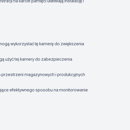
tracji na karcie pamięci ułatwiają instalację i
 mogą wykorzystać tę kamerę do zwiększenia
gą użyć tej kamery do zabezpieczenia
h przestrzeni magazynowych i produkcyjnych
kujące efektywnego sposobu na monitorowanie