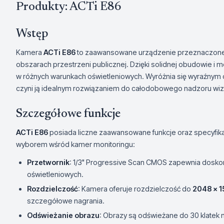
Produkty: ACTi E86
Wstęp
Kamera
ACTi E86
to zaawansowane urządzenie przeznaczone 
obszarach przestrzeni publicznej. Dzięki solidnej obudowie i m
w różnych warunkach oświetleniowych. Wyróżnia się wyraźnym
czyni ją idealnym rozwiązaniem do całodobowego nadzoru wiz
Szczegółowe funkcje
ACTi E86
posiada liczne zaawansowane funkcje oraz specyfikac
wyborem wśród kamer monitoringu:
Przetwornik
: 1/3" Progressive Scan CMOS zapewnia doskon
oświetleniowych.
Rozdzielczość
: Kamera oferuje rozdzielczość do
2048 x 1
szczegółowe nagrania.
Odświeżanie obrazu
: Obrazy są odświeżane do 30 klatek 