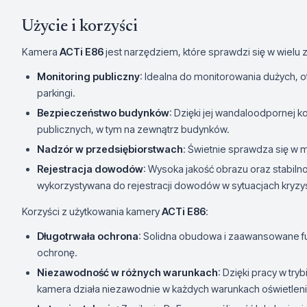
Użycie i korzyści
Kamera
ACTi E86
jest narzędziem, które sprawdzi się w wielu
Monitoring publiczny
: Idealna do monitorowania dużych, ot
parkingi.
Bezpieczeństwo budynków
: Dzięki jej wandaloodpornej 
publicznych, w tym na zewnątrz budynków.
Nadzór w przedsiębiorstwach
: Świetnie sprawdza się w 
Rejestracja dowodów
: Wysoka jakość obrazu oraz stabiln
wykorzystywana do rejestracji dowodów w sytuacjach kryz
Korzyści z użytkowania kamery
ACTi E86
:
Długotrwała ochrona
: Solidna obudowa i zaawansowane fu
ochronę.
Niezawodność w różnych warunkach
: Dzięki pracy w t
kamera działa niezawodnie w każdych warunkach oświetlen