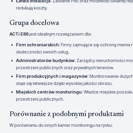
Łatwa instalacja
: Zasilanie PoE oraz możliwość lokalnej rejes
redukują koszty.
Grupa docelowa
ACTi E86
jest idealnym rozwiązaniem dla:
Firm ochroniarskich
: Firmy zajmujące się ochroną mienia
skuteczności swoich usług.
Administratorów budynków
: Zarządcy nieruchomości mo
przestrzeni publicznych oraz prywatnych terenów.
Firm produkcyjnych i magazynów
: Monitorowanie dużyc
staje się łatwiejsze dzięki wysokiej jakości obrazu.
Miejskich centrów monitoringu
: Władze miejskie poszu
przestrzeni publicznych.
Porównanie z podobnymi produktami
W porównaniu do innych kamer monitoringu na rynku: