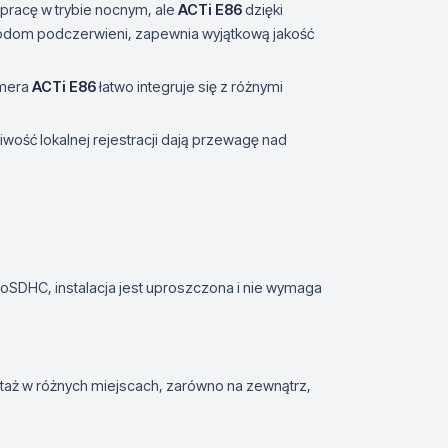
 pracę w trybie nocnym, ale
ACTi E86
dzięki
odom podczerwieni, zapewnia wyjątkową jakość
amera
ACTi E86
łatwo integruje się z różnymi
ość lokalnej rejestracji dają przewagę nad
icroSDHC, instalacja jest uproszczona i nie wymaga
taż w różnych miejscach, zarówno na zewnątrz,