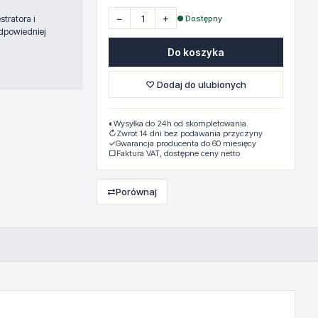
−
+
● Dostępny
tratora i
dpowiedniej
Do koszyka
♡ Dodaj do ulubionych
◐
Wysyłka do 24h od skompletowania.
↻
Zwrot 14 dni bez podawania przyczyny
✓
Gwarancja producenta do 60 miesięcy
▢
Faktura VAT, dostępne ceny netto
⇄
Porównaj