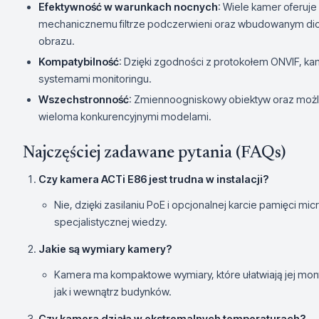
Efektywność w warunkach nocnych
: Wiele kamer oferuje
mechanicznemu filtrze podczerwieni oraz wbudowanym di
obrazu.
Kompatybilność
: Dzięki zgodności z protokołem ONVIF, k
systemami monitoringu.
Wszechstronność
: Zmiennoogniskowy obiektyw oraz możliw
wieloma konkurencyjnymi modelami.
Najczęściej zadawane pytania (FAQs)
Czy kamera
ACTi E86
jest trudna w instalacji?
Nie, dzięki zasilaniu PoE i opcjonalnej karcie pamięci m
specjalistycznej wiedzy.
Jakie są wymiary kamery?
Kamera ma kompaktowe wymiary, które ułatwiają jej mon
jak i wewnątrz budynków.
Czy kamera działa w ekstremalnych temperaturach?