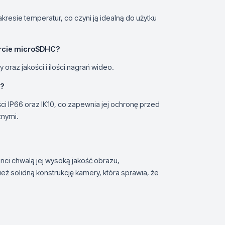
resie temperatur, co czyni ją idealną do użytku
rcie microSDHC?
raz jakości i ilości nagrań wideo.
e?
i IP66 oraz IK10, co zapewnia jej ochronę przed
znymi.
ienci chwalą jej wysoką jakość obrazu,
eż solidną konstrukcję kamery, która sprawia, że