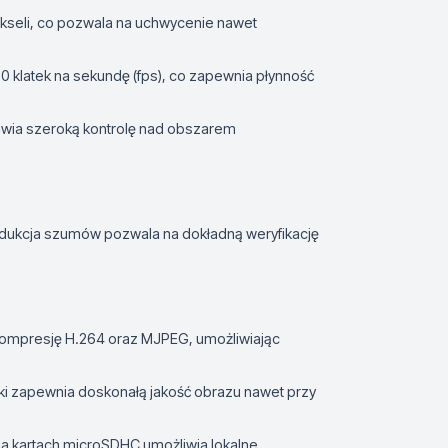
ikseli, co pozwala na uchwycenie nawet
0 klatek na sekundę (fps), co zapewnia płynność
liwia szeroką kontrolę nad obszarem
dukcja szumów pozwala na dokładną weryfikację
kompresję H.264 oraz MJPEG, umożliwiając
ki zapewnia doskonałą jakość obrazu nawet przy
a kartach microSDHC umożliwia lokalne