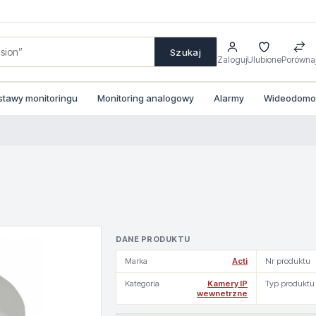
Szukaj
Zaloguj
Ulubione
Porówna
stawy monitoringu
Monitoring analogowy
Alarmy
Wideodomofo
DANE PRODUKTU
Marka
Acti
Nr produktu
Kategoria
Kamery IP
Typ produktu
wewnetrzne