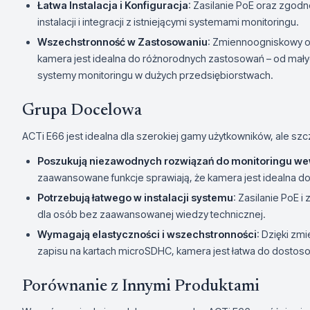
Łatwa Instalacja i Konfiguracja
: Zasilanie PoE oraz zgod
instalacji i integracji z istniejącymi systemami monitoringu.
Wszechstronność w Zastosowaniu
: Zmiennoogniskowy ob
kamera jest idealna do różnorodnych zastosowań – od mał
systemy monitoringu w dużych przedsiębiorstwach.
Grupa Docelowa
ACTi E66 jest idealna dla szerokiej gamy użytkowników, ale szcz
Poszukują niezawodnych rozwiązań do monitoringu w
zaawansowane funkcje sprawiają, że kamera jest idealna 
Potrzebują łatwego w instalacji systemu
: Zasilanie PoE i
dla osób bez zaawansowanej wiedzy technicznej.
Wymagają elastyczności i wszechstronności
: Dzięki z
zapisu na kartach microSDHC, kamera jest łatwa do dostos
Porównanie z Innymi Produktami