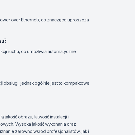
Power over Ethernet), co znacząco uproszcza
hu?
kcji ruchu, co umożliwia automatyczne
cji obsługi, jednak ogólnie jest to kompaktowe
 jakość obrazu, łatwość instalacji i
iowych. Wysoka jakość wykonania oraz
anie zarówno wśród profesjonalistów, jak i