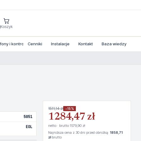
j
Koszyk
ny i kontrola dostepu
Cenniki
Instalacje
Kontakt
Baza wiedzy
1511,14 zł
−15%
1284,47 zł
5051
netto · brutto 1579,90 zł
EOL
Najniższa cena z 30 dni przed obniżką:
1858,71
zł
brutto