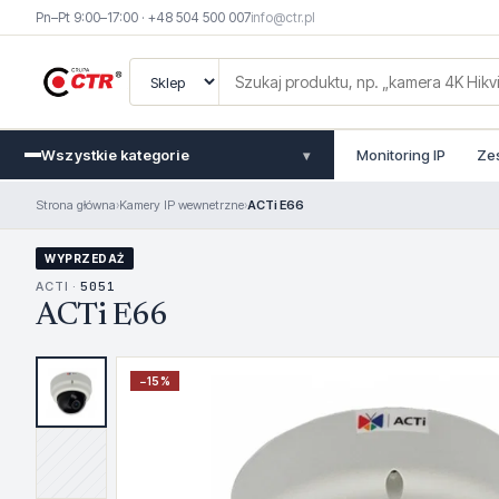
Pn–Pt 9:00–17:00 · +48 504 500 007
info@ctr.pl
Wszystkie kategorie
Monitoring IP
Ze
▾
Strona główna
›
Kamery IP wewnetrzne
›
ACTi E66
WYPRZEDAŻ
ACTI ·
5051
ACTi E66
−
15
%