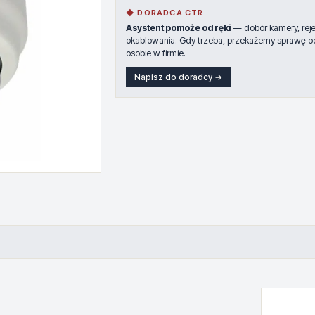
◆ DORADCA CTR
Asystent pomoże od ręki
— dobór kamery, rejes
okablowania. Gdy trzeba, przekażemy sprawę o
osobie w firmie.
Napisz do doradcy →