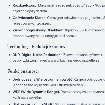
Rozdzielczość
: Maksymalna rozdzielczość to 1280 x 960 p
najdrobniejszych detali.
Odświeżanie Klatek
: Obraz jest odświeżany z prędkością 3
rejestrowanych zdarzeń.
Zmiennoogniskowy Obiektyw
: Objektiv 2,8 - 12 mm umoż
monitorowanym bez utraty jakości obrazu.
Technologia Redukcji Szumów
DNR (Digital Noise Reduction)
: Zaawansowana cyfrowa re
osób i zdarzeń, nawet w warunkach niskiego oświetlenia.
Funkcjonalności
Jednoczesna Wielostrumieniowość
: Kamera obsługuje 
jednoczesne wysyłanie wielu strumieni wideo.
WDR (Wide Dynamic Range)
: Rozszerzony zakres dynami
kontraście świetlnym.
Slot na Karty microSDHC
: Wbudowana możliwość zapisu n