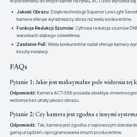
W porównaniu do innych kamer na rynku, ACTi E66 wyróżnia się
Jakość Obrazu
: Dzięki technologii Superior Low Light Se
kamera oferuje wyraźniejszy obraz niż wielu konkurentów.
Funkcje Redukcji Szumów
: Cyfrowa redukcja szumów DNR
warunkach słabego oświetlenia.
Zasilanie PoE
: Wielu konkurentów nadal oferuje kamery wy
koszty instalacji.
FAQs
Pytanie 1: Jakie jest maksymalne pole widzenia tej
Odpowiedź
: Kamera ACTi E66 posiada obiektyw zmiennoognisk
widzenia bez utraty jakości obrazu.
Pytanie 2: Czy kamera jest zgodna z innymi system
Odpowiedź
: Tak, kamera jest zgodna z najnowszym standard
gamą urządzeń i oprogramowania innych producentów.