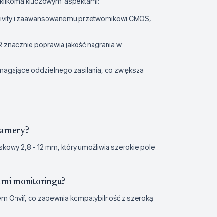
 kilkoma kluczowymi aspektami:
nsitivity i zaawansowanemu przetwornikowi CMOS,
 znacznie poprawia jakość nagrania w
magające oddzielnego zasilania, co zwiększa
 kamery?
owy 2,8 - 12 mm, który umożliwia szerokie pole
ami monitoringu?
em Onvif, co zapewnia kompatybilność z szeroką