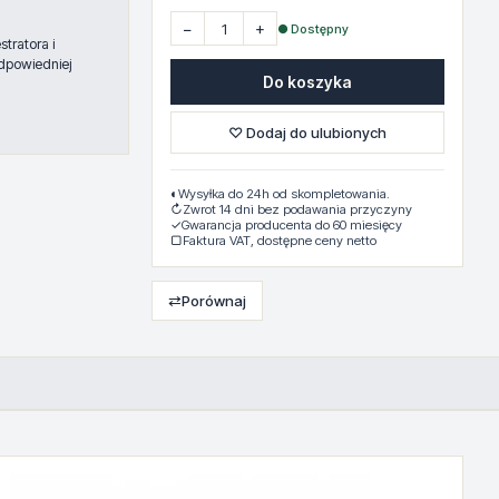
−
+
● Dostępny
tratora i
dpowiedniej
Do koszyka
♡ Dodaj do ulubionych
◐
Wysyłka do 24h od skompletowania.
↻
Zwrot 14 dni bez podawania przyczyny
✓
Gwarancja producenta do 60 miesięcy
▢
Faktura VAT, dostępne ceny netto
⇄
Porównaj