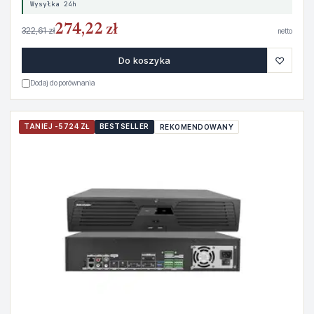
Wysyłka 24h
274,22 zł
322,61 zł
netto
♡
Do koszyka
Dodaj do porównania
TANIEJ -5724 ZŁ
BESTSELLER
REKOMENDOWANY