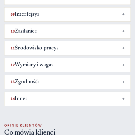
Interfejsy
09
2
Zasilanie
10
2
Środowisko pracy
11
2
Wymiary i waga
12
2
Zgodność
13
1
Inne
14
2
OPINIE KLIENTÓW
Co mówią klienci