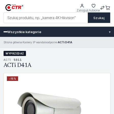
Zaloguj
Ulubione
Szukaj
Wszystkie kategorie
▾
Strona główna
›
Kamery IP wandaloodporne
›
ACTi D41A
WYPRZEDAŻ
ACTI ·
5011
ACTi D41A
−
15
%