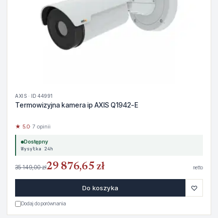
AXIS · ID 44991
Termowizyjna kamera ip AXIS Q1942-E
★ 5.0
· 7 opinii
Dostępny
Wysyłka 24h
29 876,65 zł
35 149,00 zł
netto
♡
Do koszyka
Dodaj do porównania