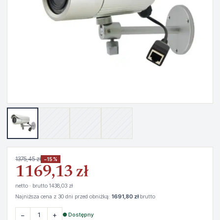
1375,45 zł
−15%
1169,13 zł
netto · brutto 1438,03 zł
Najniższa cena z 30 dni przed obniżką:
1691,80 zł
brutto
−
+
● Dostępny