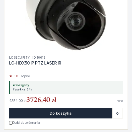
LC SECURITY · ID 10613
LC-HDX50 IP PTZ LASER IR
★ 5.0
· 9 opinii
Dostępny
Wysyłka 24h
3726,40 zł
4384,00 zł
netto
♡
Do koszyka
Dodaj do porównania