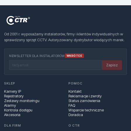
Od 2001 r. wyposażamy instalatorów, firmy i klientów indywidualnych w
sprawdzony sprzęt CCTV. Autoryzowany dystrybutor wiodących marek.
NEWSLETTER DLA INSTALATORÓW
WKRÓTCE
Zapisz
SKLEP
POMOC
Kamery IP
Kontakt
Rejestratory
Reklamacje i zwroty
Zestawy monitoringu
Status zamówienia
Alarmy
FAQ
Kontrola dostępu
Wsparcie techniczne
Akcesoria
Doradca
DLA FIRM
O CTR