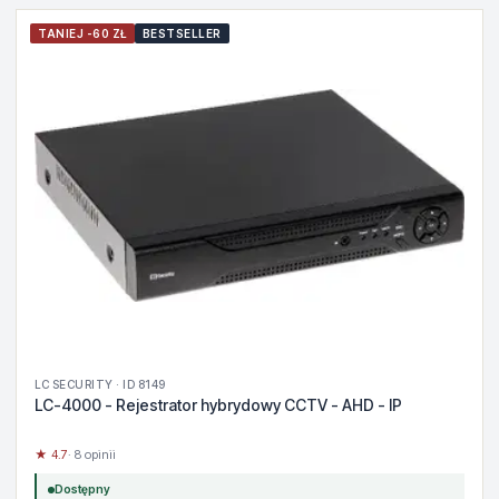
TANIEJ -60 ZŁ
BESTSELLER
LC SECURITY · ID 8149
LC-4000 - Rejestrator hybrydowy CCTV - AHD - IP
★ 4.7
· 8 opinii
Dostępny