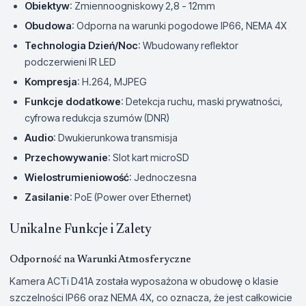
Obiektyw
: Zmiennoogniskowy 2,8 - 12mm
Obudowa
: Odporna na warunki pogodowe IP66, NEMA 4X
Technologia Dzień/Noc
: Wbudowany reflektor
podczerwieni IR LED
Kompresja
: H.264, MJPEG
Funkcje dodatkowe
: Detekcja ruchu, maski prywatności,
cyfrowa redukcja szumów (DNR)
Audio
: Dwukierunkowa transmisja
Przechowywanie
: Slot kart microSD
Wielostrumieniowość
: Jednoczesna
Zasilanie
: PoE (Power over Ethernet)
Unikalne Funkcje i Zalety
Odporność na Warunki Atmosferyczne
Kamera ACTi D41A została wyposażona w obudowę o klasie
szczelności IP66 oraz NEMA 4X, co oznacza, że jest całkowicie