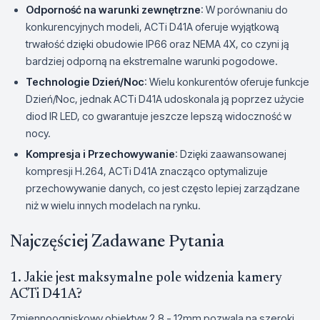
Odporność na warunki zewnętrzne
: W porównaniu do
konkurencyjnych modeli, ACTi D41A oferuje wyjątkową
trwałość dzięki obudowie IP66 oraz NEMA 4X, co czyni ją
bardziej odporną na ekstremalne warunki pogodowe.
Technologie Dzień/Noc
: Wielu konkurentów oferuje funkcje
Dzień/Noc, jednak ACTi D41A udoskonala ją poprzez użycie
diod IR LED, co gwarantuje jeszcze lepszą widoczność w
nocy.
Kompresja i Przechowywanie
: Dzięki zaawansowanej
kompresji H.264, ACTi D41A znacząco optymalizuje
przechowywanie danych, co jest często lepiej zarządzane
niż w wielu innych modelach na rynku.
Najczęściej Zadawane Pytania
1. Jakie jest maksymalne pole widzenia kamery
ACTi D41A?
Zmiennoogniskowy obiektyw 2,8 - 12mm pozwala na szeroki