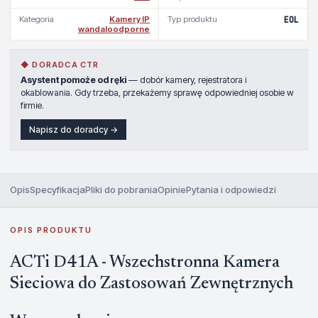
Kategoria
Kamery IP
Typ produktu
EOL
wandaloodporne
◆ DORADCA CTR
Asystent pomoże od ręki
— dobór kamery, rejestratora i
okablowania. Gdy trzeba, przekażemy sprawę odpowiedniej osobie w
firmie.
Napisz do doradcy →
Opis
Specyfikacja
Pliki do pobrania
Opinie
Pytania i odpowiedzi
OPIS PRODUKTU
ACTi D41A - Wszechstronna Kamera
Sieciowa do Zastosowań Zewnętrznych