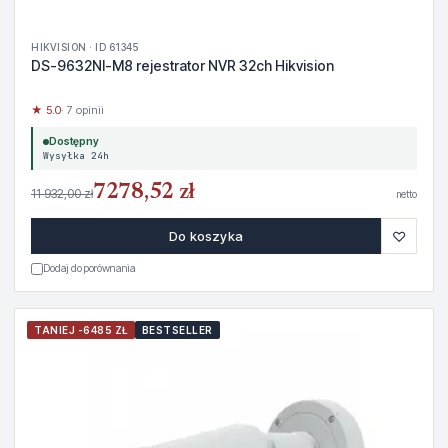
HIKVISION · ID 61345
DS-9632NI-M8 rejestrator NVR 32ch Hikvision
★ 5.0
· 7 opinii
Dostępny
Wysyłka 24h
7278,52 zł
11 932,00 zł
netto
♡
Do koszyka
Dodaj do porównania
TANIEJ -6485 ZŁ
BESTSELLER