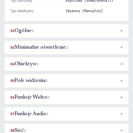
Typ obudowy
Kopulowa (dome/eyeball)
Typ obiektywu
Zmienny (Manualny)
Ogólne
02
3
Minimalne oświetlenie
03
3
Obiektyw
04
3
Pole widzenia
05
3
Funkcje Wideo
06
3
Funkcje Audio
07
3
Sieć
08
2