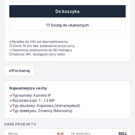
Do koszyka
♡ Dodaj do ulubionych
◐
Wysyłka do 24h od skompletowania.
↻
Zwrot 14 dni bez podawania przyczyny
✓
Gwarancja producenta do 60 miesięcy
▢
Faktura VAT, dostępne ceny netto
⇄
Porównaj
Najważniejsze cechy
✓
Typ kamery: Kamera IP
✓
Rozdzielczość: 1 - 1.3 MP
✓
Typ obudowy: Kopulowa (dome/eyeball)
✓
Typ obiektywu: Zmienny (Manualny)
DANE PRODUKTU
Marka
Acti
Nr produktu
5011