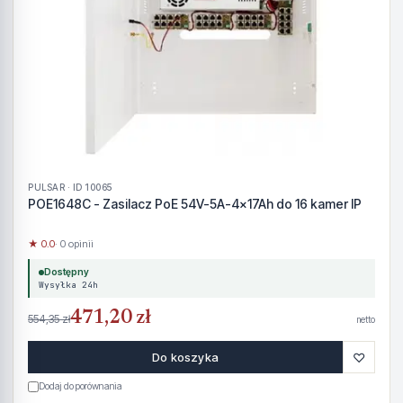
PULSAR · ID 10065
POE1648C - Zasilacz PoE 54V-5A-4x17Ah do 16 kamer IP
★ 0.0
· 0 opinii
Dostępny
Wysyłka 24h
471,20 zł
554,35 zł
netto
♡
Do koszyka
Dodaj do porównania