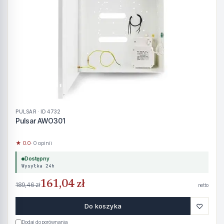
PULSAR · ID 4732
Pulsar AWO301
★ 0.0
· 0 opinii
Dostępny
Wysyłka 24h
161,04 zł
189,46 zł
netto
♡
Do koszyka
Dodaj do porównania