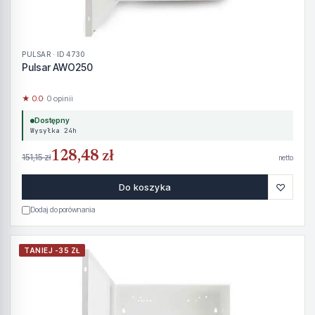
PULSAR · ID 4730
Pulsar AWO250
★ 0.0
· 0 opinii
Dostępny
Wysyłka 24h
128,48 zł
151,15 zł
netto
♡
Do koszyka
Dodaj do porównania
TANIEJ -35 ZŁ