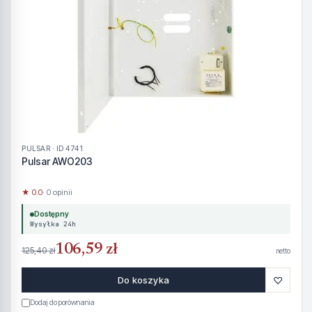
PULSAR · ID 4741
Pulsar AWO203
★ 0.0
· 0 opinii
Dostępny
Wysyłka 24h
106,59 zł
125,40 zł
netto
♡
Do koszyka
Dodaj do porównania