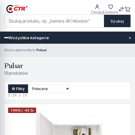
Zaloguj
Ulubione
Szukaj
Wszystkie kategorie
▾
Strona główna
›
Marki
›
Pulsar
Pulsar
19 produktów
⚙ Filtry
1–19 z 19
TANIEJ -48 ZŁ