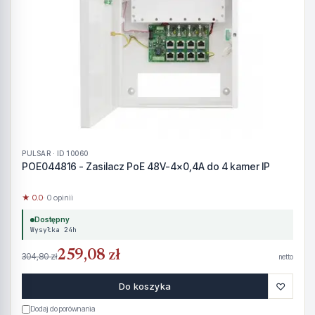
PULSAR · ID 10060
POE044816 - Zasilacz PoE 48V-4x0,4A do 4 kamer IP
★ 0.0
· 0 opinii
Dostępny
Wysyłka 24h
259,08 zł
304,80 zł
netto
♡
Do koszyka
Dodaj do porównania