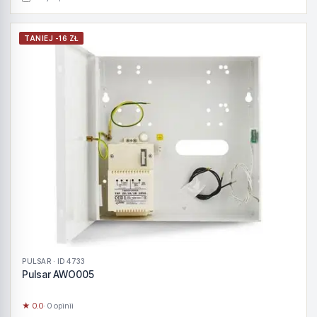
TANIEJ -16 ZŁ
PULSAR · ID 4733
Pulsar AWO005
★ 0.0
· 0 opinii