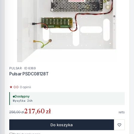
PULSAR · ID 6369
Pulsar PSDC08128T
★ 0.0
· 0 opinii
Dostępny
Wysyłka 24h
217,60 zł
256,00 zł
netto
♡
Do koszyka