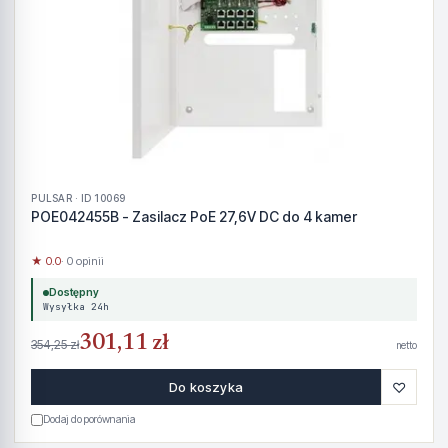
PULSAR · ID 10069
POE042455B - Zasilacz PoE 27,6V DC do 4 kamer
★ 0.0
· 0 opinii
Dostępny
Wysyłka 24h
301,11 zł
354,25 zł
netto
♡
Do koszyka
Dodaj do porównania