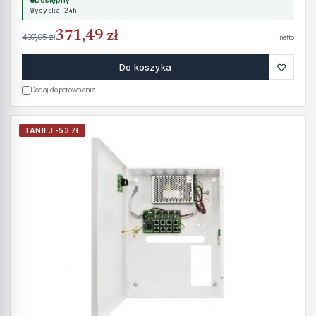
Dostępny
Wysyłka 24h
371,49 zł
437,05 zł
netto
♡
Do koszyka
Dodaj do porównania
TANIEJ -53 ZŁ