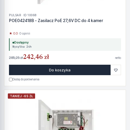
PULSAR · ID 10068
POE042418B - Zasilacz PoE 27,6V DC do 4 kamer
★ 0.0
· 0 opinii
Dostępny
Wysyłka 24h
242,46 zł
285,25 zł
netto
♡
Do koszyka
Dodaj do porównania
TANIEJ -65 ZŁ