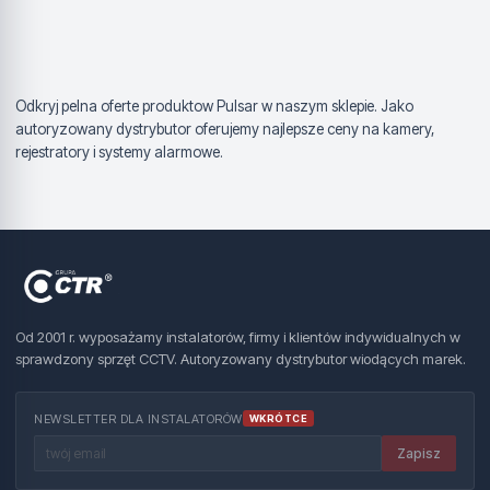
Odkryj pelna oferte produktow Pulsar w naszym sklepie. Jako
autoryzowany dystrybutor oferujemy najlepsze ceny na kamery,
rejestratory i systemy alarmowe.
Od 2001 r. wyposażamy instalatorów, firmy i klientów indywidualnych w
sprawdzony sprzęt CCTV. Autoryzowany dystrybutor wiodących marek.
NEWSLETTER DLA INSTALATORÓW
WKRÓTCE
Zapisz