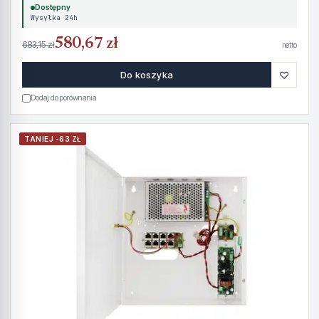
Dostępny
Wysyłka 24h
580,67 zł
683,15 zł
netto
♡
Do koszyka
Dodaj do porównania
TANIEJ -63 ZŁ