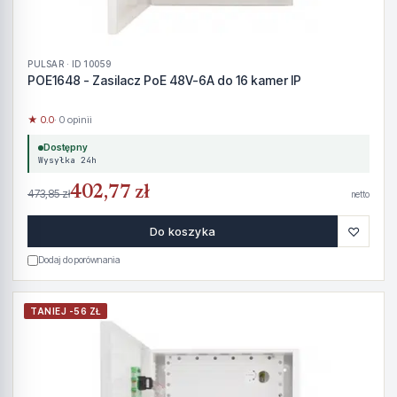
PULSAR · ID 10059
POE1648 - Zasilacz PoE 48V-6A do 16 kamer IP
★ 0.0
· 0 opinii
Dostępny
Wysyłka 24h
402,77 zł
473,85 zł
netto
♡
Do koszyka
Dodaj do porównania
TANIEJ -56 ZŁ