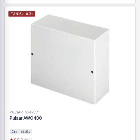
TANIEJ -9 ZŁ
PULSAR · ID 4757
Pulsar AWO400
2mp
staly
★ 0.0
· 0 opinii