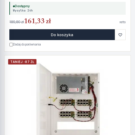
Dostępny
Wysyłka 24h
161,33 zł
189,80 zł
netto
♡
Do koszyka
Dodaj do porównania
TANIEJ -87 ZŁ