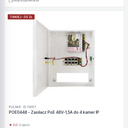
Dodaj do porównania
TANIEJ -35 ZŁ
PULSAR · ID 10057
POE0448 - Zasilacz PoE 48V-1,5A do 4 kamer IP
★ 0.0
· 0 opinii