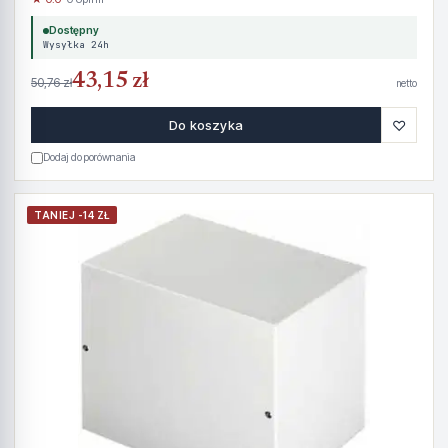
Dostępny
Wysyłka 24h
43,15 zł
50,76 zł
netto
♡
Do koszyka
Dodaj do porównania
TANIEJ -14 ZŁ