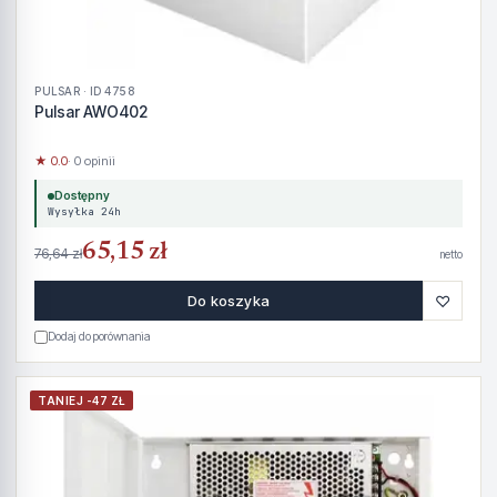
PULSAR · ID 4758
Pulsar AWO402
★ 0.0
· 0 opinii
Dostępny
Wysyłka 24h
65,15 zł
76,64 zł
netto
♡
Do koszyka
Dodaj do porównania
TANIEJ -47 ZŁ