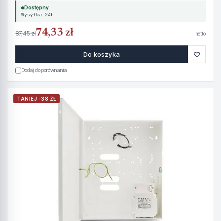
Dostępny
Wysyłka 24h
74,33 zł
87,45 zł
netto
♡
Do koszyka
Dodaj do porównania
TANIEJ -38 ZŁ