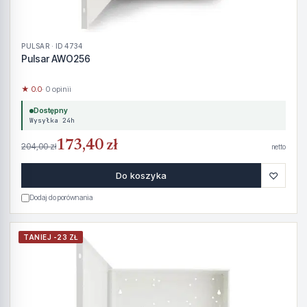
PULSAR · ID 4734
Pulsar AWO256
★ 0.0
· 0 opinii
Dostępny
Wysyłka 24h
173,40 zł
204,00 zł
netto
♡
Do koszyka
Dodaj do porównania
TANIEJ -23 ZŁ