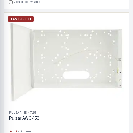
Dodaj do porównania
TANIEJ -9 ZŁ
PULSAR · ID 4725
Pulsar AWO453
★ 0.0
· 0 opinii