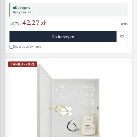
Dostępny
Wysyłka 24h
42,27 zł
49,73 zł
netto
♡
Do koszyka
Dodaj do porównania
TANIEJ -28 ZŁ