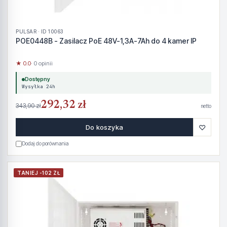
PULSAR · ID 10063
POE0448B - Zasilacz PoE 48V-1,3A-7Ah do 4 kamer IP
★ 0.0
· 0 opinii
Dostępny
Wysyłka 24h
292,32 zł
343,90 zł
netto
♡
Do koszyka
Dodaj do porównania
TANIEJ -102 ZŁ