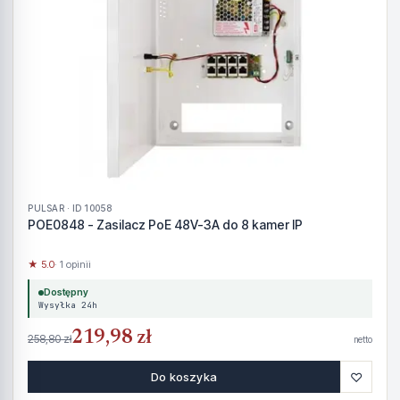
PULSAR · ID 10058
POE0848 - Zasilacz PoE 48V-3A do 8 kamer IP
★ 5.0
· 1 opinii
Dostępny
Wysyłka 24h
219,98 zł
258,80 zł
netto
♡
Do koszyka