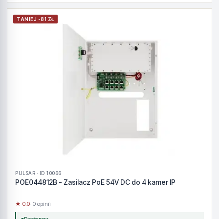
TANIEJ -81 ZŁ
PULSAR · ID 10066
POE044812B - Zasilacz PoE 54V DC do 4 kamer IP
★ 0.0
· 0 opinii