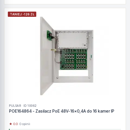
TANIEJ -126 ZŁ
PULSAR · ID 10062
POE164864 - Zasilacz PoE 48V-16x0,4A do 16 kamer IP
★ 0.0
· 0 opinii