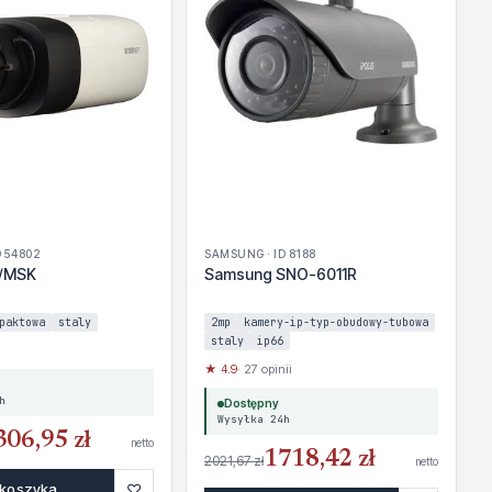
D 54802
SAMSUNG · ID 8188
/MSK
Samsung SNO-6011R
paktowa
staly
2mp
kamery-ip-typ-obudowy-tubowa
staly
ip66
★ 4.9
· 27 opinii
h
Dostępny
Wysyłka 24h
306,95 zł
netto
1718,42 zł
2021,67 zł
netto
♡
 koszyka