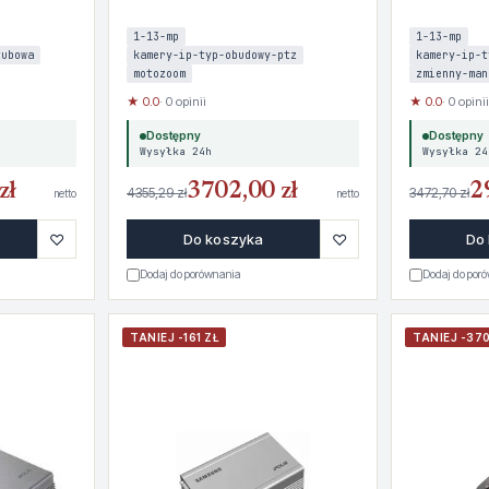
1-13-mp
1-13-mp
tubowa
kamery-ip-typ-obudowy-ptz
kamery-ip-t
motozoom
zmienny-man
★ 0.0
· 0 opinii
★ 0.0
· 0 opinii
Dostępny
Dostępny
Wysyłka 24h
Wysyłka 24
zł
3702,00 zł
2
4355,29 zł
3472,70 zł
netto
netto
♡
♡
Do koszyka
Do
Dodaj do porównania
Dodaj do por
TANIEJ -161 ZŁ
TANIEJ -370