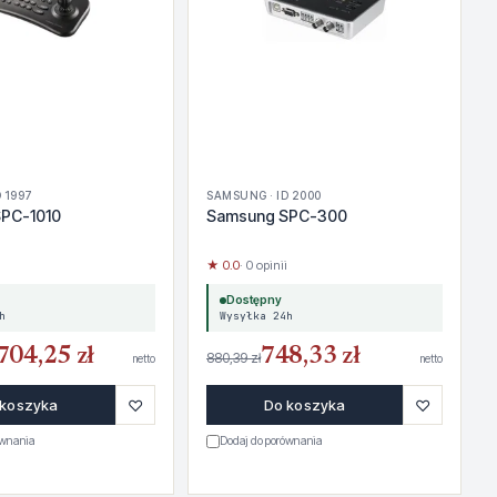
 1997
SAMSUNG · ID 2000
PC-1010
Samsung SPC-300
★ 0.0
· 0 opinii
Dostępny
h
Wysyłka 24h
704,25 zł
748,33 zł
880,39 zł
netto
netto
♡
♡
 koszyka
Do koszyka
ównania
Dodaj do porównania