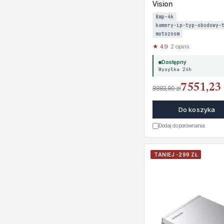
Vision
8mp-4k
kamery-ip-typ-obudowy-
motozoom
★ 4.9
· 2 opinii
Dostępny
Wysyłka 24h
7551,23 
8883,80 zł
Do koszyka
Dodaj do porównania
TANIEJ -299 ZŁ