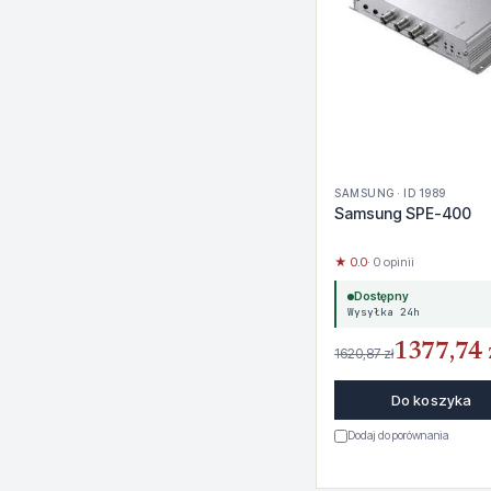
SAMSUNG · ID 1989
Samsung SPE-400
★ 0.0
· 0 opinii
Dostępny
Wysyłka 24h
1377,74 
1620,87 zł
Do koszyka
Dodaj do porównania