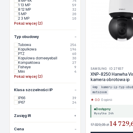
8 MP 4K
74
1 13 MP
59
8 12 MP
32
5 MP
20
2 3 MP
10
Pokaż więcej (2)
Typ obudowy
Tubowa
256
Kopulkowa
196
PTZ
60
Kopulowa domeeyeball
30
Kompaktowa
27
Fisheye
9
SAMSUNG · ID 27837
Mini
4
XNP-8250 Hanwha Vi
Pokaż więcej (2)
kamera obrotowa ip
4mp
kamery-ip-typ-obu
Klasa szczelności IP
motozoom
IP66
39
★ 0.0
· 0 opinii
IP67
24
Dostępny
Wysyłka 24h
Zasięg IR
14 729,6
17 329,05 zł
Cena