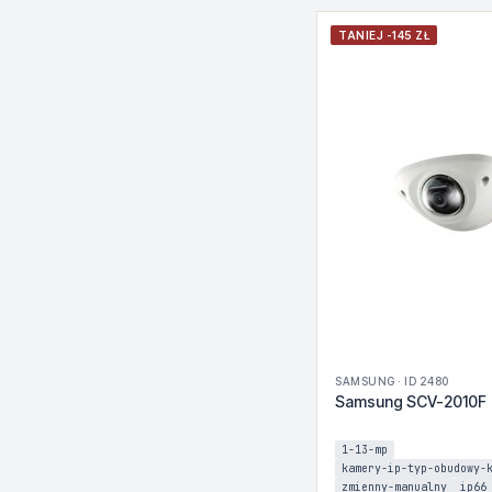
TANIEJ -145 ZŁ
SAMSUNG · ID 2480
Samsung SCV-2010F
1-13-mp
kamery-ip-typ-obudowy-
zmienny-manualny
ip66