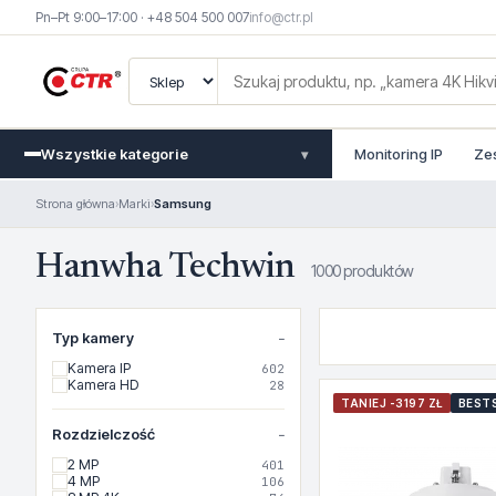
Pn–Pt 9:00–17:00 · +48 504 500 007
info@ctr.pl
Wszystkie kategorie
Monitoring IP
Ze
▾
Strona główna
›
Marki
›
Samsung
Hanwha Techwin
1000 produktów
Typ kamery
Kamera IP
602
Kamera HD
28
TANIEJ -3197 ZŁ
BEST
Rozdzielczość
2 MP
401
4 MP
106