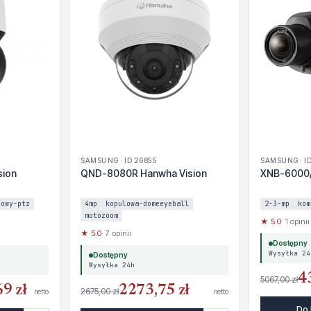
SAMSUNG · ID 26855
SAMSUNG · I
sion
QND-8080R Hanwha Vision
XNB-6000
dowy-ptz
4mp
kopulowa-domeeyeball
2-3-mp
kom
motozoom
★ 5.0
· 1 opinii
★ 5.0
· 7 opinii
Dostępny
Wysyłka 24
Dostępny
Wysyłka 24h
4
5067,00 zł
9 zł
2273,75 zł
2675,00 zł
netto
netto
Do