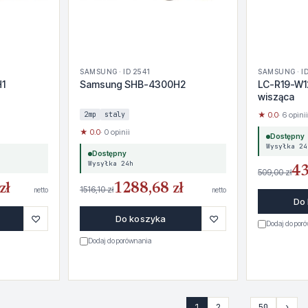
SAMSUNG · ID 2541
SAMSUNG · I
1
Samsung SHB-4300H2
LC-R19-W12
wisząca
2mp
staly
★ 0.0
· 6 opinii
★ 0.0
· 0 opinii
Dostępny
Wysyłka 24
Dostępny
Wysyłka 24h
43
509,00 zł
zł
1288,68 zł
1516,10 zł
netto
netto
Do
♡
♡
Do koszyka
Dodaj do por
Dodaj do porównania
1
2
…
50
›