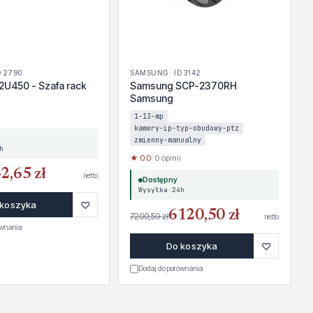
D 2790
SAMSUNG · ID 3142
U450 - Szafa rack
Samsung SCP-2370RH
Samsung
1-13-mp
kamery-ip-typ-obudowy-ptz
zmienny-manualny
h
★ 0.0
· 0 opinii
2,65 zł
netto
Dostępny
Wysyłka 24h
♡
 koszyka
6120,50 zł
7200,59 zł
netto
ównania
♡
Do koszyka
Dodaj do porównania