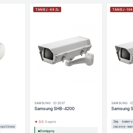
TANIEJ -69 ZŁ
TANIEJ -104
SAMSUNG · ID 2537
SAMSUNG · ID
Samsung SHB-4200
Samsung 
★ 0.0
· 0 opinii
2mp
kamery
kopulkowa
zmienny-man
Dostępny