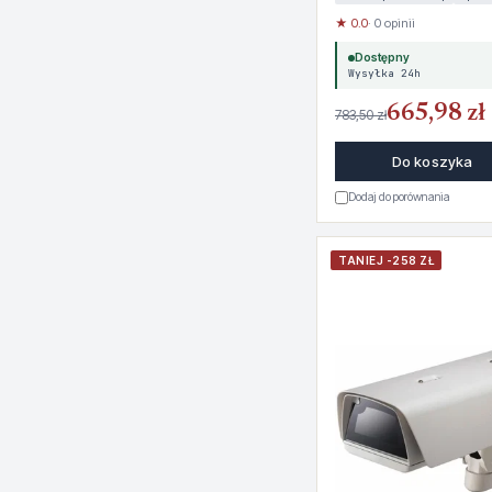
★ 0.0
· 0 opinii
Dostępny
Wysyłka 24h
665,98 zł
783,50 zł
Do koszyka
Dodaj do porównania
TANIEJ -258 ZŁ