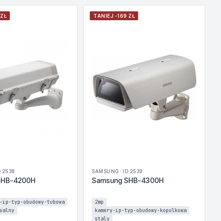
 ZŁ
TANIEJ -169 ZŁ
 2538
SAMSUNG · ID 2539
SHB-4200H
Samsung SHB-4300H
-ip-typ-obudowy-tubowa
2mp
ualny
kamery-ip-typ-obudowy-kopulkowa
staly