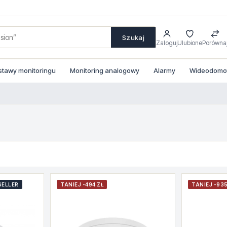
Szukaj
Zaloguj
Ulubione
Porówna
stawy monitoringu
Monitoring analogowy
Alarmy
Wideodomofo
SELLER
TANIEJ -494 ZŁ
TANIEJ -935