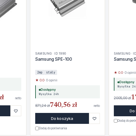
SAMSUNG · ID 1990
SAMSUNG · ID
Samsung SPE-100
Samsung S
2mp
staly
★ 0.0
· 0 opinii
★ 0.0
· 0 opinii
Dostępny
Wysyłka 24
Dostępny
Wysyłka 24h
zł
1
2005,00 zł
netto
740,56 zł
871,24 zł
netto
♡
Do
♡
Do koszyka
Dodaj do por
Dodaj do porównania