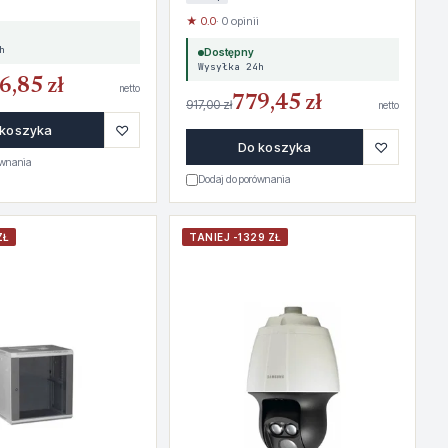
★ 0.0
· 0 opinii
h
Dostępny
Wysyłka 24h
6,85 zł
netto
779,45 zł
917,00 zł
netto
♡
 koszyka
♡
Do koszyka
ównania
Dodaj do porównania
ZŁ
TANIEJ -1329 ZŁ