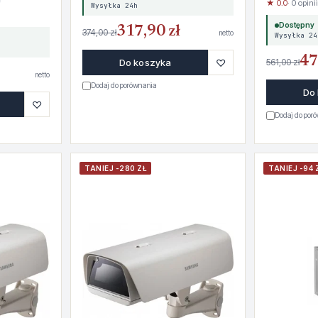
★ 0.0
· 0 opinii
Wysyłka 24h
Dostępny
317,90 zł
374,00 zł
netto
Wysyłka 24
47
♡
Do koszyka
561,00 zł
netto
Dodaj do porównania
Do
♡
Dodaj do por
TANIEJ -280 ZŁ
TANIEJ -94 