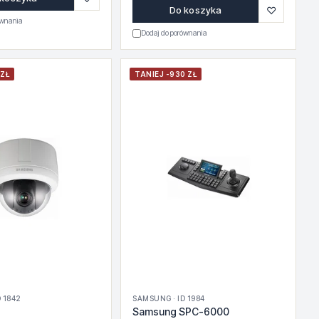
♡
Do koszyka
ównania
Dodaj do porównania
 ZŁ
TANIEJ -930 ZŁ
 1842
SAMSUNG · ID 1984
Samsung SPC-6000