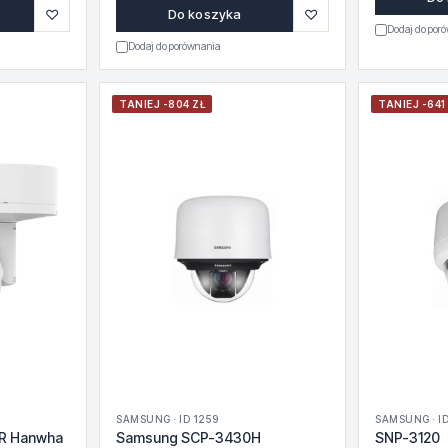
♡
♡
Do koszyka
Dodaj do por
Dodaj do porównania
TANIEJ -804 ZŁ
TANIEJ -641
SAMSUNG · ID 1259
SAMSUNG · ID
R Hanwha
Samsung SCP-3430H
SNP-3120