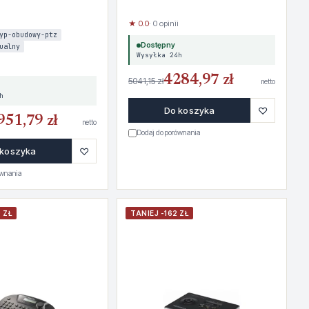
★ 0.0
· 0 opinii
yp-obudowy-ptz
Dostępny
ualny
Wysyłka 24h
4284,97 zł
5041,15 zł
netto
h
♡
Do koszyka
951,79 zł
netto
Dodaj do porównania
♡
 koszyka
ównania
 ZŁ
TANIEJ -162 ZŁ