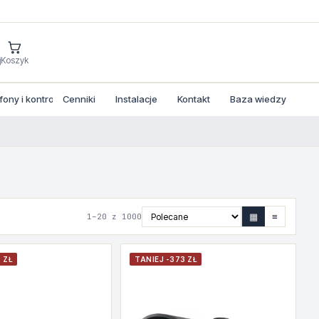
j
Koszyk
ny i kontrola dostepu
Cenniki
Instalacje
Kontakt
Baza wiedzy
▦
≡
1–20 z 1000
 ZŁ
TANIEJ -373 ZŁ