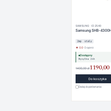
SAMSUNG · ID 2540
Samsung SHB-4300H
2mp
staly
★ 0.0
· 0 opinii
Dostępny
Wysyłka 24h
1190,00 
1400,00 zł
Do koszyka
Dodaj do porównania