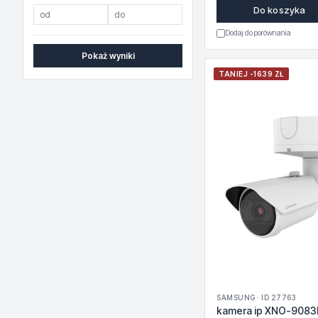
Do koszyka
Dodaj do porównania
Pokaż wyniki
TANIEJ -1639 ZŁ
SAMSUNG · ID 27763
kamera ip XNO-9083