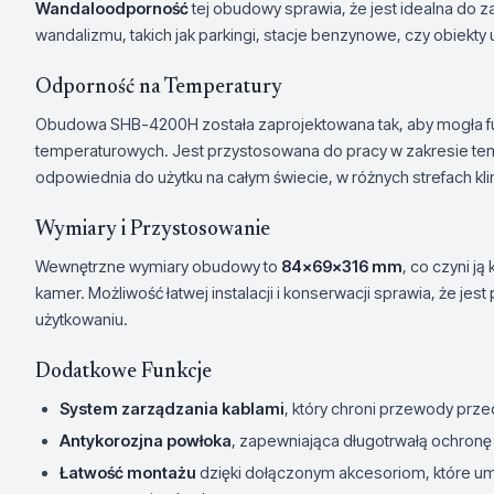
Wandaloodporność
tej obudowy sprawia, że jest idealna do 
wandalizmu, takich jak parkingi, stacje benzynowe, czy obiekty 
Odporność na Temperatury
Obudowa SHB-4200H została zaprojektowana tak, aby mogła 
temperaturowych. Jest przystosowana do pracy w zakresie te
odpowiednia do użytku na całym świecie, w różnych strefach kl
Wymiary i Przystosowanie
Wewnętrzne wymiary obudowy to
84x69x316 mm
, co czyni j
kamer. Możliwość łatwej instalacji i konserwacji sprawia, że j
użytkowaniu.
Dodatkowe Funkcje
System zarządzania kablami
, który chroni przewody prz
Antykorozjna powłoka
, zapewniająca długotrwałą ochronę 
Łatwość montażu
dzięki dołączonym akcesoriom, które um