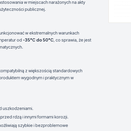
zastosowania w miejscach narażonych na akty
użyteczności publicznej.
funkcjonować w ekstremalnych warunkach
mperatur od
-35°C do 50°C
, co sprawia, że jest
imatycznych.
ą kompatybilną z większością standardowych
est produktem wygodnym i praktycznym w
ed uszkodzeniami.
przed rdzą i innymi formami korozji.
ożliwiają szybkie i bezproblemowe