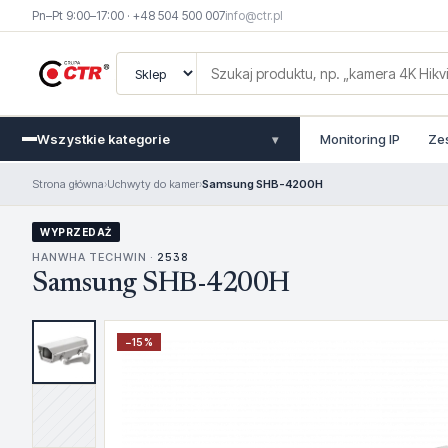
Pn–Pt 9:00–17:00 · +48 504 500 007
info@ctr.pl
Wszystkie kategorie
Monitoring IP
Ze
▾
Strona główna
›
Uchwyty do kamer
›
Samsung SHB-4200H
WYPRZEDAŻ
HANWHA TECHWIN ·
2538
Samsung SHB-4200H
−
15
%