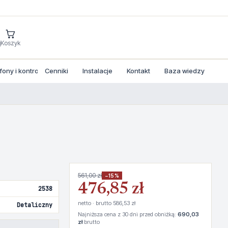
j
Koszyk
ny i kontrola dostepu
Cenniki
Instalacje
Kontakt
Baza wiedzy
561,00 zł
−15%
476,85 zł
2538
netto · brutto 586,53 zł
Detaliczny
Najniższa cena z 30 dni przed obniżką:
690,03
zł
brutto