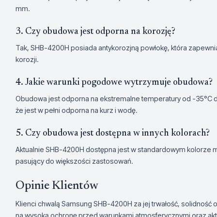
mm.
3. Czy obudowa jest odporna na korozję?
Tak, SHB-4200H posiada antykorozjną powłokę, która zapewni
korozji.
4. Jakie warunki pogodowe wytrzymuje obudowa?
Obudowa jest odporna na ekstremalne temperatury od -35°C do
że jest w pełni odporna na kurz i wodę.
5. Czy obudowa jest dostępna w innych kolorach?
Aktualnie SHB-4200H dostępna jest w standardowym kolorze met
pasujący do większości zastosowań.
Opinie Klientów
Klienci chwalą Samsung SHB-4200H za jej trwałość, solidność
na wysoką ochronę przed warunkami atmosferycznymi oraz akt