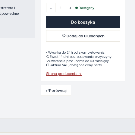
−
+
● Dostępny
tratora i
dpowiedniej
Do koszyka
♡ Dodaj do ulubionych
◐
Wysyłka do 24h od skompletowania.
↻
Zwrot 14 dni bez podawania przyczyny
✓
Gwarancja producenta do 60 miesięcy
▢
Faktura VAT, dostępne ceny netto
Strona producenta →
⇄
Porównaj