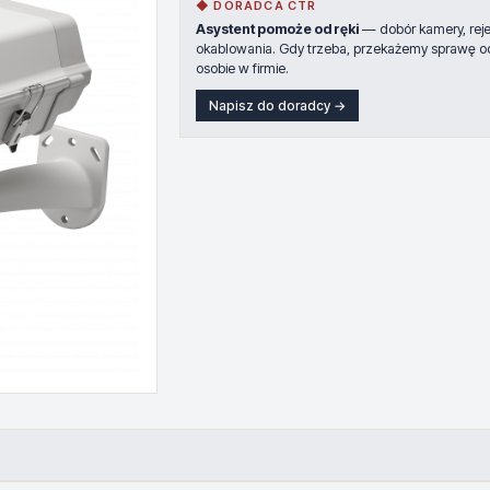
◆ DORADCA CTR
Asystent pomoże od ręki
— dobór kamery, rejes
okablowania. Gdy trzeba, przekażemy sprawę o
osobie w firmie.
Napisz do doradcy →