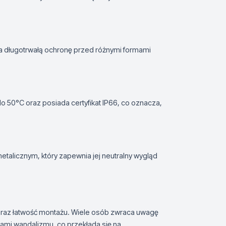
a długotrwałą ochronę przed różnymi formami
 50°C oraz posiada certyfikat IP66, co oznacza,
alicznym, który zapewnia jej neutralny wygląd
 oraz łatwość montażu. Wiele osób zwraca uwagę
ami wandalizmu, co przekłada się na