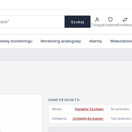
Szukaj
Zaloguj
Ulubione
Porówna
stawy monitoringu
Monitoring analogowy
Alarmy
Wideodomofo
DANE PRODUKTU
Marka
Hanwha Techwin
Nr produktu
Kategoria
Uchwyty do kamer
Typ produktu