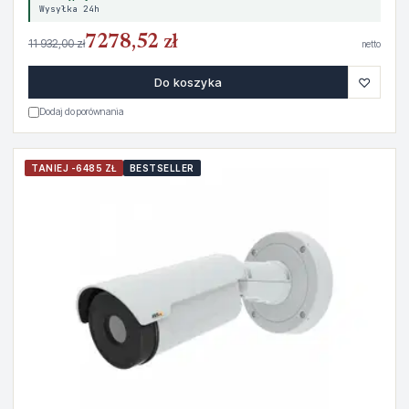
Wysyłka 24h
7278,52 zł
11 932,00 zł
netto
♡
Do koszyka
Dodaj do porównania
TANIEJ -6485 ZŁ
BESTSELLER