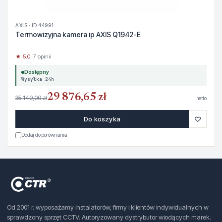
AXIS · ID 44991
Termowizyjna kamera ip AXIS Q1942-E
★ 5.0
· 7 opinii
Dostępny
Wysyłka 24h
29 876,65 zł
35 149,00 zł
netto
♡
Do koszyka
Dodaj do porównania
Od 2001 r. wyposażamy instalatorów, firmy i klientów indywidualnych w
sprawdzony sprzęt CCTV. Autoryzowany dystrybutor wiodących marek.