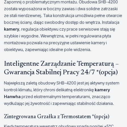
Zapomnij o problematycznym montażu. Obudowa SHB-4200
została wyposażona w boczny zawias i dwa solidne zatrzaski
ze stali nierdzewnej. Taka konstrukcja umożliwia pełne otwarcie
bocznej ściany, dając swobodny dostęp do wnętrza. Instalacja
kamery
, regulacja obiektywu czy prace serwisowe stają się
szybkie i wygodne. Wewnętrzna, w pełni regulowana płyta
montażowa pozwala na precyzyjne ustawienie kamery i
obiektywu, zapewniając idealne pole widzenia.
Inteligentne Zarządzanie Temperaturą –
Gwarancja Stabilnej Pracy 24/7 *(opcja)
Największą zaletą obudowy SHB-4200 jest jej aktywny system
kontroli klimatu, który chroni delikatną elektronikę
kamery
Hanwha
przed ekstremalnymi temperaturami, znacząco
wydłużając jej żywotność i zapewniając stabilność działania.
Zintegrowana Grzałka z Termostatem *(opcja)
Kiedy temperatura wewnątrz obudowy spada poniżej +5°C,