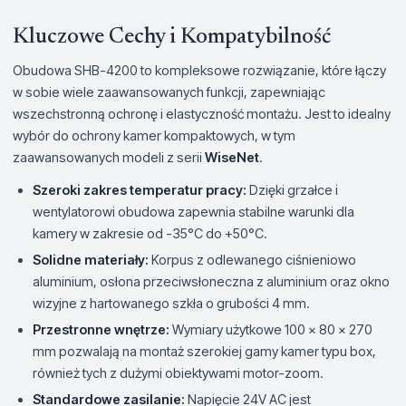
Kluczowe Cechy i Kompatybilność
Obudowa SHB-4200 to kompleksowe rozwiązanie, które łączy
w sobie wiele zaawansowanych funkcji, zapewniając
wszechstronną ochronę i elastyczność montażu. Jest to idealny
wybór do ochrony kamer kompaktowych, w tym
zaawansowanych modeli z serii
WiseNet
.
Szeroki zakres temperatur pracy:
Dzięki grzałce i
wentylatorowi obudowa zapewnia stabilne warunki dla
kamery w zakresie od -35°C do +50°C.
Solidne materiały:
Korpus z odlewanego ciśnieniowo
aluminium, osłona przeciwsłoneczna z aluminium oraz okno
wizyjne z hartowanego szkła o grubości 4 mm.
Przestronne wnętrze:
Wymiary użytkowe 100 x 80 x 270
mm pozwalają na montaż szerokiej gamy kamer typu box,
również tych z dużymi obiektywami motor-zoom.
Standardowe zasilanie:
Napięcie 24V AC jest