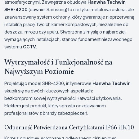
atmosferycznymi. Zewnętrzna obudowa
Hanwha Techwin
SHB-4200
(dawniej Samsung) to nie tylko metalowa osłona, ale
zaawansowany system ochrony, który gwarantuje nieprzerwaną
i stabilną pracę Twoich kamer kompaktowych, niezależnie od
deszczu, mrozu czy upału. Stworzona z myślą o najbardziej
wymagających instalacjach, stanowi fundament niezawodnego
systemu
CCTV
.
Wytrzymałość i Funkcjonalność na
Najwyższym Poziomie
Projektując model SHB-4200, inżynierowie
Hanwha Techwin
skupili się na dwóch kluczowych aspektach:
bezkompromisowej wytrzymałości i łatwości użytkowania.
Efektem jest produkt, który sprosta oczekiwaniom
profesjonalistów z branży zabezpieczeń.
Odporność Potwierdzona Certyfikatami IP66 i IK10
Korpus obudowy, wykonany z odlewanego ciśnieniowo