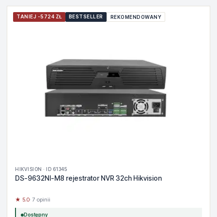
TANIEJ -5724 ZŁ
BESTSELLER
REKOMENDOWANY
HIKVISION · ID 61345
DS-9632NI-M8 rejestrator NVR 32ch Hikvision
★ 5.0
· 7 opinii
Dostępny