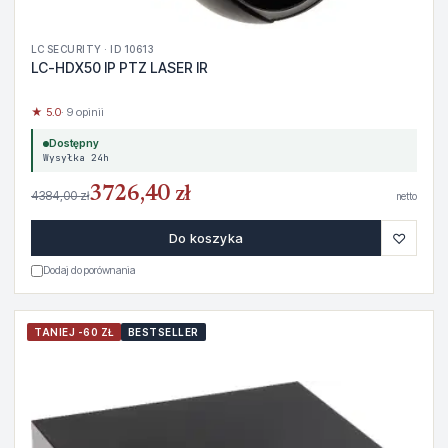
LC SECURITY · ID 10613
LC-HDX50 IP PTZ LASER IR
★ 5.0
· 9 opinii
Dostępny
Wysyłka 24h
3726,40 zł
4384,00 zł
netto
♡
Do koszyka
Dodaj do porównania
TANIEJ -60 ZŁ
BESTSELLER