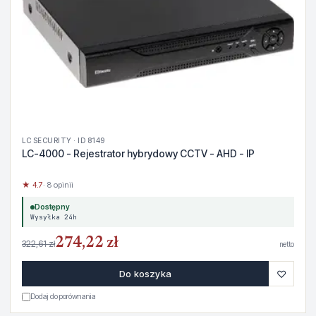
LC SECURITY · ID 8149
LC-4000 - Rejestrator hybrydowy CCTV - AHD - IP
★ 4.7
· 8 opinii
Dostępny
Wysyłka 24h
274,22 zł
322,61 zł
netto
♡
Do koszyka
Dodaj do porównania