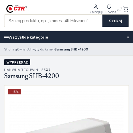
Zaloguj
Ulubione
Szukaj
Wszystkie kategorie
▾
Strona główna
›
Uchwyty do kamer
›
Samsung SHB-4200
WYPRZEDAŻ
HANWHA TECHWIN ·
2537
Samsung SHB-4200
−
15
%