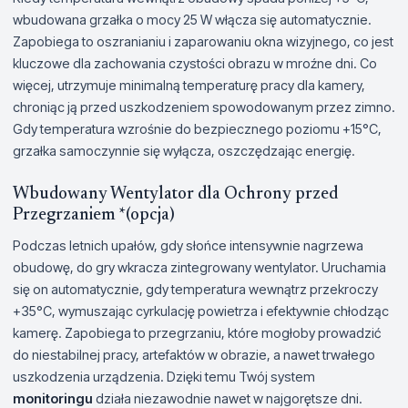
wbudowana grzałka o mocy 25 W włącza się automatycznie.
Zapobiega to oszranianiu i zaparowaniu okna wizyjnego, co jest
kluczowe dla zachowania czystości obrazu w mroźne dni. Co
więcej, utrzymuje minimalną temperaturę pracy dla kamery,
chroniąc ją przed uszkodzeniem spowodowanym przez zimno.
Gdy temperatura wzrośnie do bezpiecznego poziomu +15°C,
grzałka samoczynnie się wyłącza, oszczędzając energię.
Wbudowany Wentylator dla Ochrony przed
Przegrzaniem *(opcja)
Podczas letnich upałów, gdy słońce intensywnie nagrzewa
obudowę, do gry wkracza zintegrowany wentylator. Uruchamia
się on automatycznie, gdy temperatura wewnątrz przekroczy
+35°C, wymuszając cyrkulację powietrza i efektywnie chłodząc
kamerę. Zapobiega to przegrzaniu, które mogłoby prowadzić
do niestabilnej pracy, artefaktów w obrazie, a nawet trwałego
uszkodzenia urządzenia. Dzięki temu Twój system
monitoringu
działa niezawodnie nawet w najgorętsze dni.