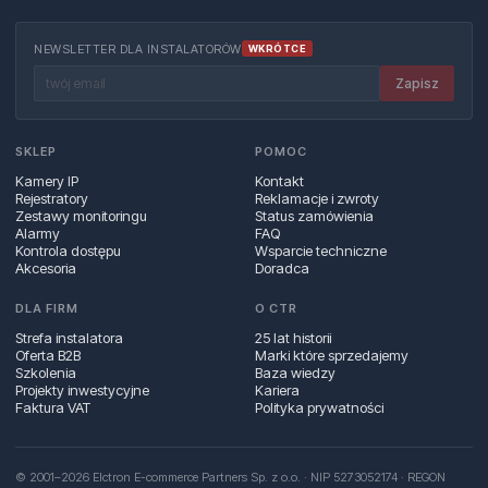
NEWSLETTER DLA INSTALATORÓW
WKRÓTCE
Zapisz
SKLEP
POMOC
Kamery IP
Kontakt
Rejestratory
Reklamacje i zwroty
Zestawy monitoringu
Status zamówienia
Alarmy
FAQ
Kontrola dostępu
Wsparcie techniczne
Akcesoria
Doradca
DLA FIRM
O CTR
Strefa instalatora
25 lat historii
Oferta B2B
Marki które sprzedajemy
Szkolenia
Baza wiedzy
Projekty inwestycyjne
Kariera
Faktura VAT
Polityka prywatności
© 2001–2026 Elctron E-commerce Partners Sp. z o.o. · NIP 5273052174 · REGON