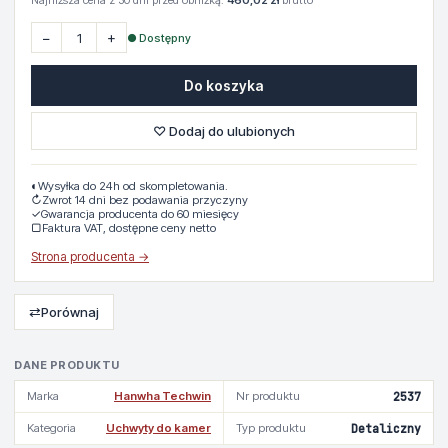
Najniższa cena z 30 dni przed obniżką:
460,02 zł
brutto
−
+
● Dostępny
Do koszyka
♡ Dodaj do ulubionych
◐
Wysyłka do 24h od skompletowania.
↻
Zwrot 14 dni bez podawania przyczyny
✓
Gwarancja producenta do 60 miesięcy
▢
Faktura VAT, dostępne ceny netto
Strona producenta →
⇄
Porównaj
DANE PRODUKTU
Marka
Hanwha Techwin
Nr produktu
2537
Kategoria
Uchwyty do kamer
Typ produktu
Detaliczny