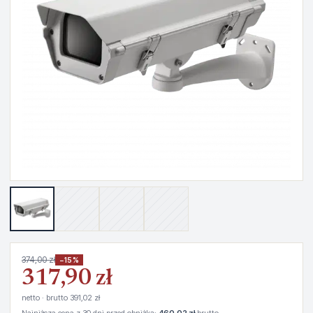
374,00 zł
−15%
317,90 zł
netto · brutto 391,02 zł