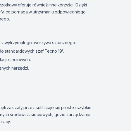
otkowy oferuje również inne korzyści. Dzięki
szafy, co pomaga w utrzymaniu odpowiedniego
znego.
a z wytrzymałego tworzywa sztucznego.
o standardowych szaf Tecno 19".
acji sieciowych.
cznych narzędzi.
za szafy przez sufit staje się proste i szybkie.
nnych środowisk sieciowych, gdzie zarządzanie
pracy.