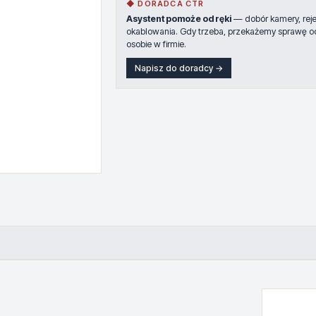
◆ DORADCA CTR
Asystent pomoże od ręki
— dobór kamery, rejes
okablowania. Gdy trzeba, przekażemy sprawę o
osobie w firmie.
Napisz do doradcy →