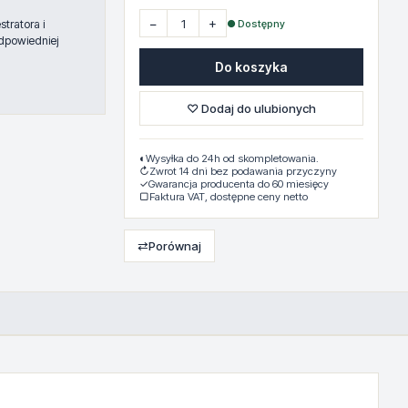
−
+
● Dostępny
tratora i
dpowiedniej
Do koszyka
♡ Dodaj do ulubionych
◐
Wysyłka do 24h od skompletowania.
↻
Zwrot 14 dni bez podawania przyczyny
✓
Gwarancja producenta do 60 miesięcy
▢
Faktura VAT, dostępne ceny netto
⇄
Porównaj