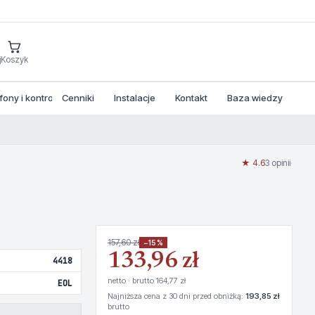
j
Koszyk
ny i kontrola dostepu
Cenniki
Instalacje
Kontakt
Baza wiedzy
★ 4.6
3 opinii
·
157,60 zł
−15%
133,96 zł
4418
netto · brutto 164,77 zł
EOL
Najniższa cena z 30 dni przed obniżką:
193,85 zł
brutto