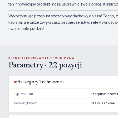
ten innowacyjny produkt może usprawnić Twoją pracę. Kliknij tut
Wykorzystując przepust szczotkowy dachowy do szaf Tecno, z
kablami, ale także zwiększasz bezpieczeństwo i efektywność swo
swoje kable już dziś!
PEŁNA SPECYFIKACJA TECHNICZNA
Parametry · 22 pozycji
Szczegóły Techniczne
01
3
Typ Produktu
Przepust szczo
Kompatybilność
Szafy rackowe 