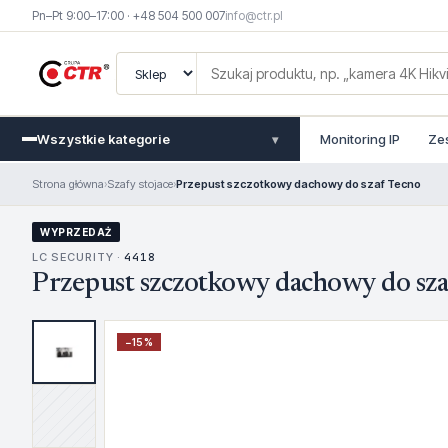
Pn–Pt 9:00–17:00 · +48 504 500 007
info@ctr.pl
Wszystkie kategorie
Monitoring IP
Ze
▾
Strona główna
›
Szafy stojace
›
Przepust szczotkowy dachowy do szaf Tecno
WYPRZEDAŻ
LC SECURITY ·
4418
Przepust szczotkowy dachowy do sza
−
15
%