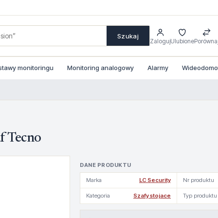
Szukaj
Zaloguj
Ulubione
Porówna
stawy monitoringu
Monitoring analogowy
Alarmy
Wideodomofo
f Tecno
DANE PRODUKTU
Marka
LC Security
Nr produktu
Kategoria
Szafy stojace
Typ produktu