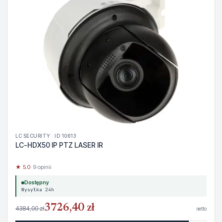
LC SECURITY · ID 10613
LC-HDX50 IP PTZ LASER IR
★ 5.0
· 9 opinii
Dostępny
Wysyłka 24h
3726,40 zł
4384,00 zł
netto