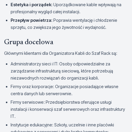
Estetyka i porządek:
Uporządkowane kable wpływają na
profesjonalny wygląd całej instalacji.
Przepływ powietrza:
Poprawia wentylację i chłodzenie
sprzętu, co zwiększa jego żywotność i wydajność.
Grupa docelowa
Głównymi klientami dla Organizatora Kabli do Szaf Rack są:
Administratorzy sieci i IT: Osoby odpowiedzialne za
zarządzanie infrastrukturą sieciową, które potrzebują
niezawodnych rozwiązań do organizacji kabli.
Firmy oraz korporacje: Organizacje posiadające własne
centra danych lub serwerownie.
Firmy serwisowe: Przedsiębiorstwa oferujące usługi
instalacji i konserwacji szaf serwerowych oraz infrastruktury
IT.
Instytucje edukacyjne: Szkoły, uczelnie i inne placówki
edukacyjne z serwerami i dużą liczbą komputerów.