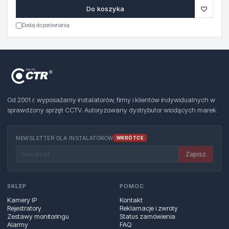
♡
Do koszyka
Dodaj do porównania
Od 2001 r. wyposażamy instalatorów, firmy i klientów indywidualnych w
sprawdzony sprzęt CCTV. Autoryzowany dystrybutor wiodących marek.
NEWSLETTER DLA INSTALATORÓW
WKRÓTCE
Zapisz
SKLEP
POMOC
Kamery IP
Kontakt
Rejestratory
Reklamacje i zwroty
Zestawy monitoringu
Status zamówienia
Alarmy
FAQ