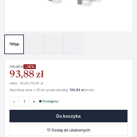
110,45 zł
−15%
93,88 zł
netto · brutto 115,47 zł
Najniższa cena z 30 dni przed obniżką:
135,85 zł
brutto
−
+
● Dostępny
Do koszyka
♡ Dodaj do ulubionych