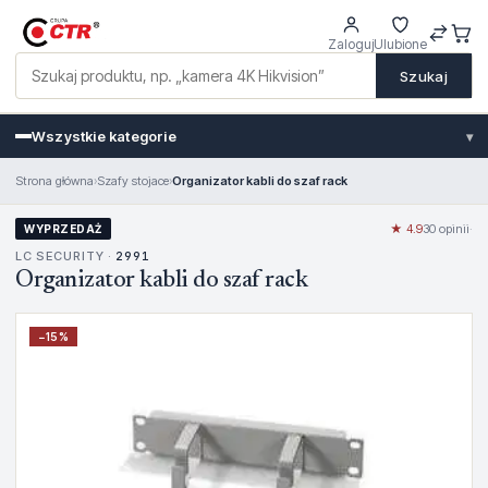
Zaloguj
Ulubione
Szukaj
Wszystkie kategorie
▾
Strona główna
›
Szafy stojace
›
Organizator kabli do szaf rack
★ 4.9
30 opinii
·
WYPRZEDAŻ
LC SECURITY ·
2991
Organizator kabli do szaf rack
−
15
%