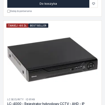
♡
Do koszyka
Dodaj do porównania
TANIEJ -60 ZŁ
BESTSELLER
LC SECURITY · ID 8149
LC-4000 - Rejestrator hybrydowy CCTV - AHD - IP