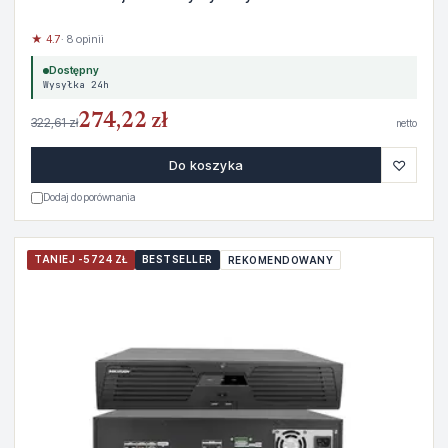
★ 4.7
· 8 opinii
Dostępny
Wysyłka 24h
274,22 zł
322,61 zł
netto
♡
Do koszyka
Dodaj do porównania
TANIEJ -5724 ZŁ
BESTSELLER
REKOMENDOWANY