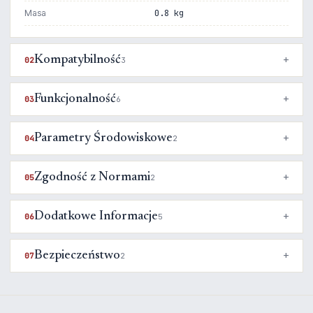
Masa
0.8 kg
Kompatybilność
02
3
Funkcjonalność
03
6
Parametry Środowiskowe
04
2
Zgodność z Normami
05
2
Dodatkowe Informacje
06
5
Bezpieczeństwo
07
2