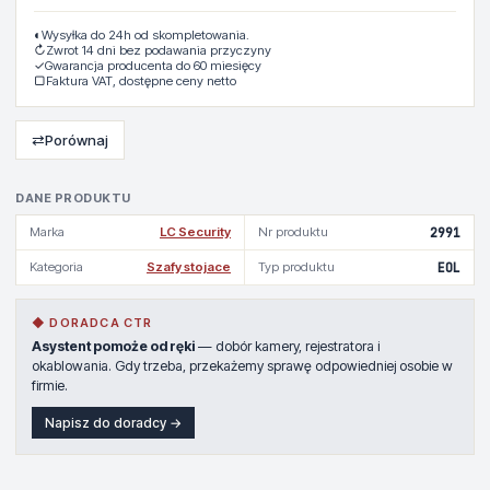
◐
Wysyłka do 24h od skompletowania.
↻
Zwrot 14 dni bez podawania przyczyny
✓
Gwarancja producenta do 60 miesięcy
▢
Faktura VAT, dostępne ceny netto
⇄
Porównaj
DANE PRODUKTU
Marka
LC Security
Nr produktu
2991
Kategoria
Szafy stojace
Typ produktu
EOL
◆ DORADCA CTR
Asystent pomoże od ręki
— dobór kamery, rejestratora i
okablowania. Gdy trzeba, przekażemy sprawę odpowiedniej osobie w
firmie.
Napisz do doradcy →