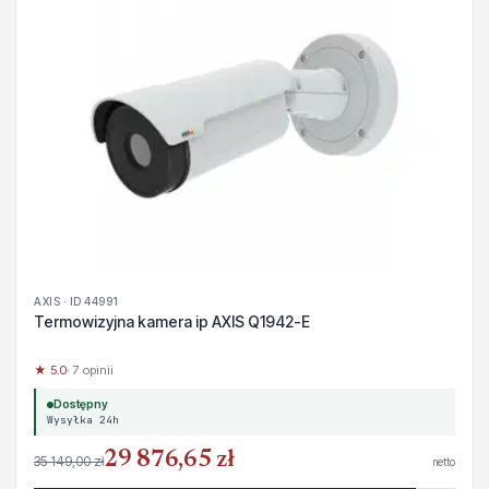
AXIS · ID 44991
Termowizyjna kamera ip AXIS Q1942-E
★ 5.0
· 7 opinii
Dostępny
Wysyłka 24h
29 876,65 zł
35 149,00 zł
netto