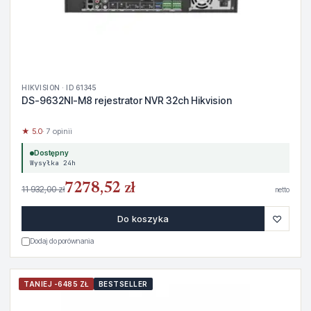
HIKVISION · ID 61345
DS-9632NI-M8 rejestrator NVR 32ch Hikvision
★ 5.0
· 7 opinii
Dostępny
Wysyłka 24h
7278,52 zł
11 932,00 zł
netto
♡
Do koszyka
Dodaj do porównania
TANIEJ -6485 ZŁ
BESTSELLER