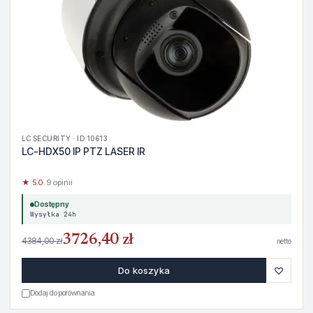
LC SECURITY · ID 10613
LC-HDX50 IP PTZ LASER IR
★ 5.0
· 9 opinii
Dostępny
Wysyłka 24h
3726,40 zł
4384,00 zł
netto
♡
Do koszyka
Dodaj do porównania