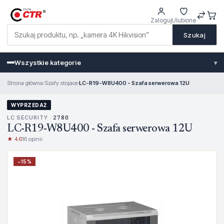
Zaloguj
Ulubione
Szukaj
Wszystkie kategorie
▾
Strona główna
›
Szafy stojace
›
LC-R19-W8U400 - Szafa serwerowa 12U
WYPRZEDAŻ
LC SECURITY ·
2780
LC-R19-W8U400 - Szafa serwerowa 12U
★ 4.6
16 opinii
·
−
15
%