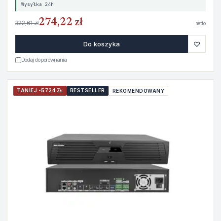
Wysyłka 24h
274,22 zł
322,61 zł
netto
♡
Do koszyka
Dodaj do porównania
TANIEJ -5724 ZŁ
BESTSELLER
REKOMENDOWANY