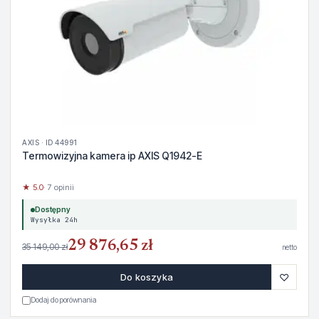
AXIS · ID 44991
Termowizyjna kamera ip AXIS Q1942-E
★ 5.0
· 7 opinii
Dostępny
Wysyłka 24h
29 876,65 zł
35 149,00 zł
netto
♡
Do koszyka
Dodaj do porównania