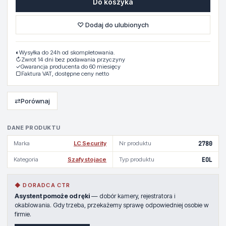
Do koszyka
♡ Dodaj do ulubionych
◐
Wysyłka do 24h od skompletowania.
↻
Zwrot 14 dni bez podawania przyczyny
✓
Gwarancja producenta do 60 miesięcy
▢
Faktura VAT, dostępne ceny netto
⇄
Porównaj
DANE PRODUKTU
Marka
LC Security
Nr produktu
2780
Kategoria
Szafy stojace
Typ produktu
EOL
◆ DORADCA CTR
Asystent pomoże od ręki
— dobór kamery, rejestratora i
okablowania. Gdy trzeba, przekażemy sprawę odpowiedniej osobie w
firmie.