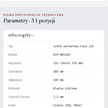
PEŁNA SPECYFIKACJA TECHNICZNA
Parametry · 31 pozycji
Szczegóły
01
14
Typ
Szafa serwerowa rack 12U
Model
R19-W8U400
Wysokość
12U (około 535 mm)
Szerokość
600 mm
Głębokość
400 mm
Materiał
Blacha stalowa
Grubość blachy
1,2 mm
Kolor
Czarny (RAL 9004)