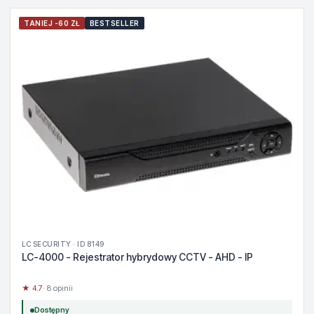
TANIEJ -60 ZŁ
BESTSELLER
LC SECURITY · ID 8149
LC-4000 - Rejestrator hybrydowy CCTV - AHD - IP
★ 4.7
· 8 opinii
Dostępny