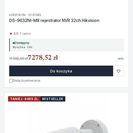
HIKVISION · ID 61345
DS-9632NI-M8 rejestrator NVR 32ch Hikvision
★ 5.0
· 7 opinii
Dostępny
Wysyłka 24h
7278,52 zł
11 932,00 zł
netto
♡
Do koszyka
Dodaj do porównania
TANIEJ -6485 ZŁ
BESTSELLER