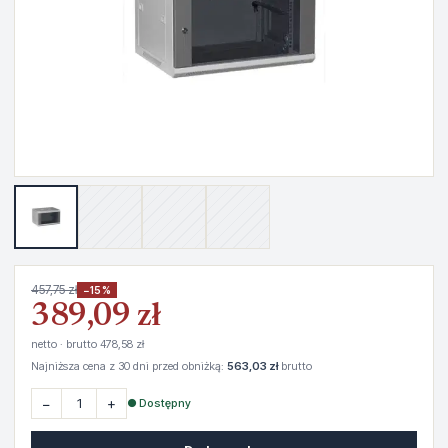
457,75 zł
−15%
389,09 zł
netto · brutto 478,58 zł
Najniższa cena z 30 dni przed obniżką:
563,03 zł
brutto
−
+
● Dostępny