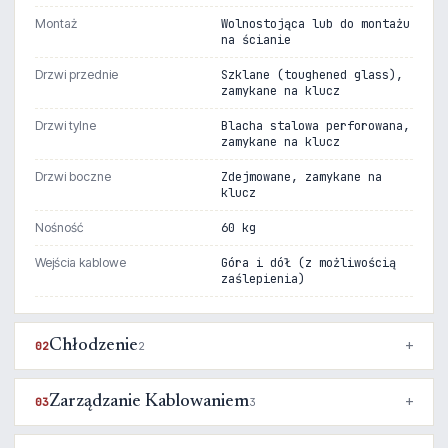
Montaż
Wolnostojąca lub do montażu
na ścianie
Drzwi przednie
Szklane (toughened glass),
zamykane na klucz
Drzwi tylne
Blacha stalowa perforowana,
zamykane na klucz
Drzwi boczne
Zdejmowane, zamykane na
klucz
Nośność
60 kg
Wejścia kablowe
Góra i dół (z możliwością
zaślepienia)
Chłodzenie
02
2
Zarządzanie Kablowaniem
03
3