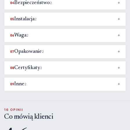
Bezpieczeństwo
04
2
Instalacja
05
2
Waga
06
2
Opakowanie
07
2
Certyfikaty
08
2
Inne
09
2
16 OPINII
Co mówią klienci