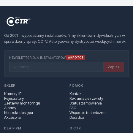
Od 2001 r. wyposażamy instalatorów, firmy i klientów indywidualnych w
sprawdzony sprzęt CCTV. Autoryzowany dystrybutor wiodących marek.
NEWSLETTER DLA INSTALATORÓW
WKRÓTCE
Zapisz
SKLEP
POMOC
Kamery IP
Kontakt
Rejestratory
Reklamacje i zwroty
Zestawy monitoringu
Status zamówienia
Alarmy
FAQ
Kontrola dostępu
Wsparcie techniczne
Akcesoria
Doradca
DLA FIRM
O CTR