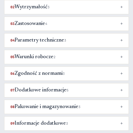
Wytrzymałość
02
3
Zastosowanie
03
4
Parametry techniczne
04
3
Warunki robocze
05
2
Zgodność z normami
06
3
Dodatkowe informacje
07
5
Pakowanie i magazynowanie
08
3
Informacje dodatkowe
09
3