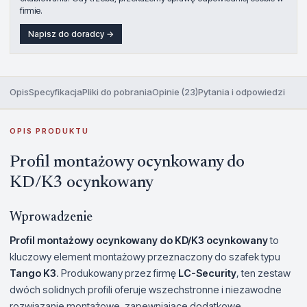
firmie.
Napisz do doradcy →
Opis
Specyfikacja
Pliki do pobrania
Opinie (23)
Pytania i odpowiedzi
OPIS PRODUKTU
Profil montażowy ocynkowany do
KD/K3 ocynkowany
Wprowadzenie
Profil montażowy ocynkowany do KD/K3 ocynkowany
to
kluczowy element montażowy przeznaczony do szafek typu
Tango K3
. Produkowany przez firmę
LC-Security
, ten zestaw
dwóch solidnych profili oferuje wszechstronne i niezawodne
rozwiązanie montażowe, zapewniające dodatkowe