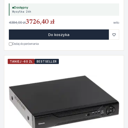
Dostępny
Wysyłka 24h
3726,40 zł
4384,00 zł
netto
♡
Do koszyka
Dodaj do porównania
TANIEJ -60 ZŁ
BESTSELLER