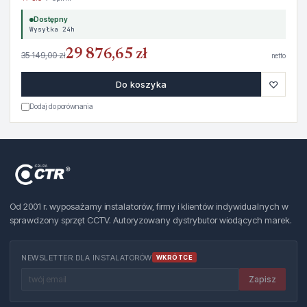
Dostępny
Wysyłka 24h
29 876,65 zł
35 149,00 zł
netto
♡
Do koszyka
Dodaj do porównania
Od 2001 r. wyposażamy instalatorów, firmy i klientów indywidualnych w
sprawdzony sprzęt CCTV. Autoryzowany dystrybutor wiodących marek.
NEWSLETTER DLA INSTALATORÓW
WKRÓTCE
Zapisz