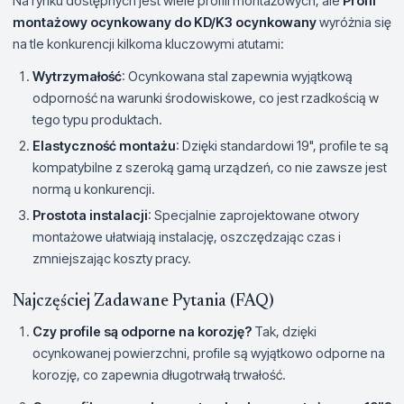
Na rynku dostępnych jest wiele profili montażowych, ale
Profil
montażowy ocynkowany do KD/K3 ocynkowany
wyróżnia się
na tle konkurencji kilkoma kluczowymi atutami:
Wytrzymałość
: Ocynkowana stal zapewnia wyjątkową
odporność na warunki środowiskowe, co jest rzadkością w
tego typu produktach.
Elastyczność montażu
: Dzięki standardowi 19", profile te są
kompatybilne z szeroką gamą urządzeń, co nie zawsze jest
normą u konkurencji.
Prostota instalacji
: Specjalnie zaprojektowane otwory
montażowe ułatwiają instalację, oszczędzając czas i
zmniejszając koszty pracy.
Najczęściej Zadawane Pytania (FAQ)
Czy profile są odporne na korozję?
Tak, dzięki
ocynkowanej powierzchni, profile są wyjątkowo odporne na
korozję, co zapewnia długotrwałą trwałość.