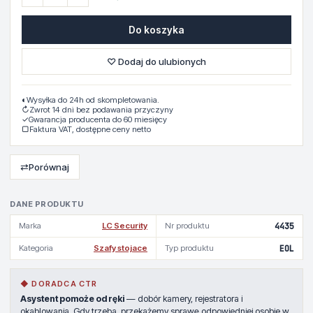
Do koszyka
♡ Dodaj do ulubionych
◐
Wysyłka do 24h od skompletowania.
↻
Zwrot 14 dni bez podawania przyczyny
✓
Gwarancja producenta do 60 miesięcy
▢
Faktura VAT, dostępne ceny netto
⇄
Porównaj
DANE PRODUKTU
Marka
LC Security
Nr produktu
4435
Kategoria
Szafy stojace
Typ produktu
EOL
◆ DORADCA CTR
Asystent pomoże od ręki
— dobór kamery, rejestratora i
okablowania. Gdy trzeba, przekażemy sprawę odpowiedniej osobie w