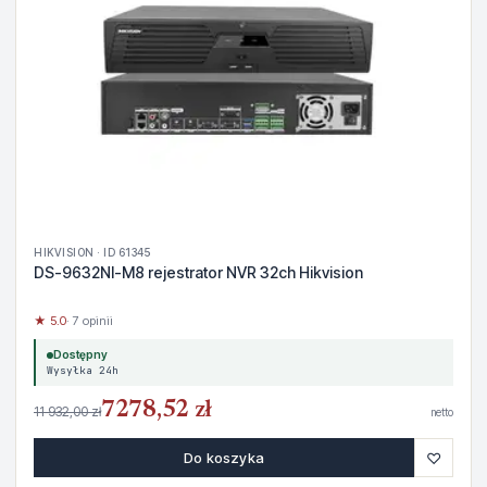
HIKVISION · ID 61345
DS-9632NI-M8 rejestrator NVR 32ch Hikvision
★ 5.0
· 7 opinii
Dostępny
Wysyłka 24h
7278,52 zł
11 932,00 zł
netto
♡
Do koszyka