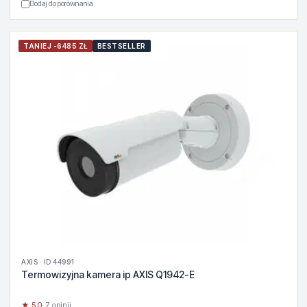
Dodaj do porównania
TANIEJ -6485 ZŁ
BESTSELLER
AXIS · ID 44991
Termowizyjna kamera ip AXIS Q1942-E
★ 5.0
· 7 opinii