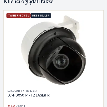
Klienci oglądali także
TANIEJ -809 ZŁ
BESTSELLER
LC SECURITY · ID 10613
LC-HDX50 IP PTZ LASER IR
★ 5.0
· 9 opinii