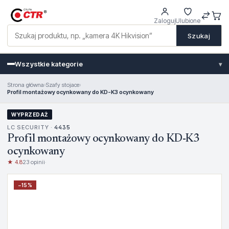
Zaloguj
Ulubione
Szukaj
Wszystkie kategorie
▾
Strona główna
›
Szafy stojace
›
Profil montażowy ocynkowany do KD-K3 ocynkowany
WYPRZEDAŻ
LC SECURITY ·
4435
Profil montażowy ocynkowany do KD-K3
ocynkowany
★ 4.8
23 opinii
·
−
15
%