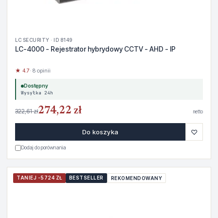
LC SECURITY · ID 8149
LC-4000 - Rejestrator hybrydowy CCTV - AHD - IP
★ 4.7
· 8 opinii
Dostępny
Wysyłka 24h
274,22 zł
322,61 zł
netto
♡
Do koszyka
Dodaj do porównania
TANIEJ -5724 ZŁ
BESTSELLER
REKOMENDOWANY