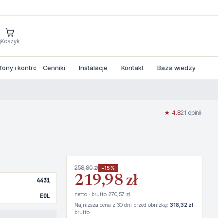
j
Koszyk
ny i kontrola dostepu
Cenniki
Instalacje
Kontakt
Baza wiedzy
★ 4.8
21 opinii
·
258,80 zł
−15%
219,98 zł
4431
netto · brutto 270,57 zł
EOL
Najniższa cena z 30 dni przed obniżką:
318,32 zł
brutto