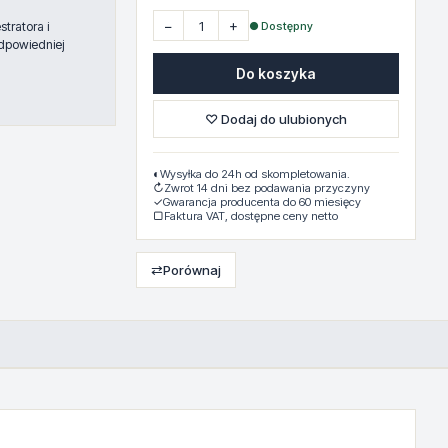
−
+
● Dostępny
tratora i
dpowiedniej
Do koszyka
♡ Dodaj do ulubionych
◐
Wysyłka do 24h od skompletowania.
↻
Zwrot 14 dni bez podawania przyczyny
✓
Gwarancja producenta do 60 miesięcy
▢
Faktura VAT, dostępne ceny netto
⇄
Porównaj