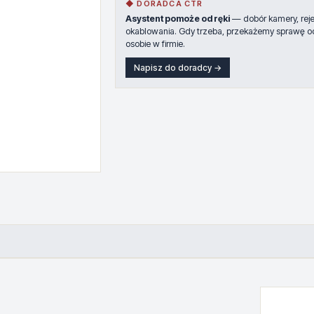
◆ DORADCA CTR
Asystent pomoże od ręki
— dobór kamery, rejes
okablowania. Gdy trzeba, przekażemy sprawę o
osobie w firmie.
Napisz do doradcy →