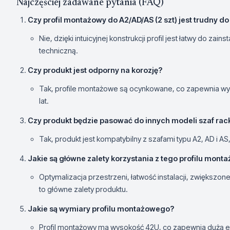
Najczęściej zadawane pytania (FAQ)
Czy profil montażowy do A2/AD/AS (2 szt) jest trudny d
Nie, dzięki intuicyjnej konstrukcji profil jest łatwy do 
techniczną.
Czy produkt jest odporny na korozję?
Tak, profile montażowe są ocynkowane, co zapewnia wys
lat.
Czy produkt będzie pasować do innych modeli szaf ra
Tak, produkt jest kompatybilny z szafami typu A2, AD i 
Jakie są główne zalety korzystania z tego profilu mon
Optymalizacja przestrzeni, łatwość instalacji, zwiększo
to główne zalety produktu.
Jakie są wymiary profilu montażowego?
Profil montażowy ma wysokość 42U, co zapewnia dużą 