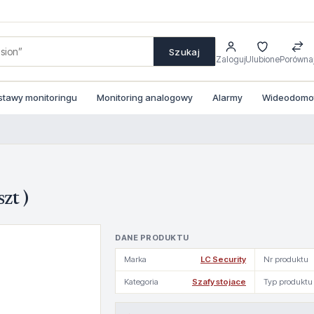
Szukaj
Zaloguj
Ulubione
Porówna
stawy monitoringu
Monitoring analogowy
Alarmy
Wideodomofo
zt )
DANE PRODUKTU
Marka
LC Security
Nr produktu
Kategoria
Szafy stojace
Typ produktu