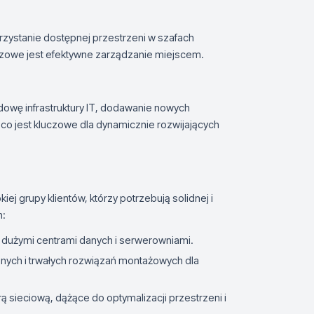
ystanie dostępnej przestrzeni w szafach
czowe jest efektywne zarządzanie miejscem.
dowę infrastruktury IT, dodawanie nowych
, co jest kluczowe dla dynamicznie rozwijających
ej grupy klientów, którzy potrzebują solidnej i
m:
 dużymi centrami danych i serwerowniami.
znych i trwałych rozwiązań montażowych dla
ą sieciową, dążące do optymalizacji przestrzeni i