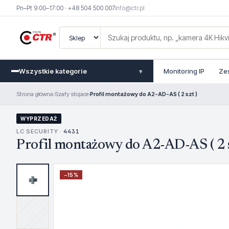
Pn–Pt 9:00–17:00 · +48 504 500 007
info@ctr.pl
Wszystkie kategorie
Monitoring IP
Ze
▾
Strona główna
›
Szafy stojace
›
Profil montażowy do A2-AD-AS ( 2 szt )
WYPRZEDAŻ
LC SECURITY ·
4431
Profil montażowy do A2-AD-AS ( 2 s
−
15
%