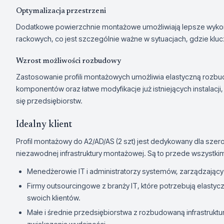
Optymalizacja przestrzeni
Dodatkowe powierzchnie montażowe umożliwiają lepsze wykorz
rackowych, co jest szczególnie ważne w sytuacjach, gdzie klu
Wzrost możliwości rozbudowy
Zastosowanie profili montażowych umożliwia elastyczną rozbu
komponentów oraz łatwe modyfikacje już istniejących instalacji
się przedsiębiorstw.
Idealny klient
Profil montażowy do A2/AD/AS (2 szt) jest dedykowany dla szeroki
niezawodnej infrastruktury montażowej. Są to przede wszystki
Menedżerowie IT i administratorzy systemów, zarządzający
Firmy outsourcingowe z branży IT, które potrzebują elastyc
swoich klientów.
Małe i średnie przedsiębiorstwa z rozbudowaną infrastruktur