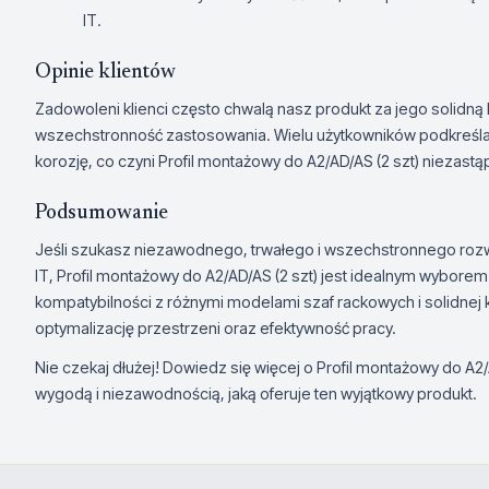
IT.
Opinie klientów
Zadowoleni klienci często chwalą nasz produkt za jego solidną k
wszechstronność zastosowania. Wielu użytkowników podkreśla 
korozję, co czyni Profil montażowy do A2/AD/AS (2 szt) niezastą
Podsumowanie
Jeśli szukasz niezawodnego, trwałego i wszechstronnego rozw
IT, Profil montażowy do A2/AD/AS (2 szt) jest idealnym wybore
kompatybilności z różnymi modelami szaf rackowych i solidnej 
optymalizację przestrzeni oraz efektywność pracy.
Nie czekaj dłużej! Dowiedz się więcej o Profil montażowy do A2/A
wygodą i niezawodnością, jaką oferuje ten wyjątkowy produkt.