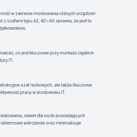
zność w zakresie montowania różnych urządzeń
 szafami typu A2, AD i AS sprawia, że jest to
użytkowników.
małość, co jest kluczowe przy montażu ciężkich
ury IT.
nstrukcyjne szaf rackowych, ale także kluczowe
ektywność pracy w środowisku IT.
ainstalowania, nawet dla osób posiadających
roblemowe wdrożenie oraz minimalizuje