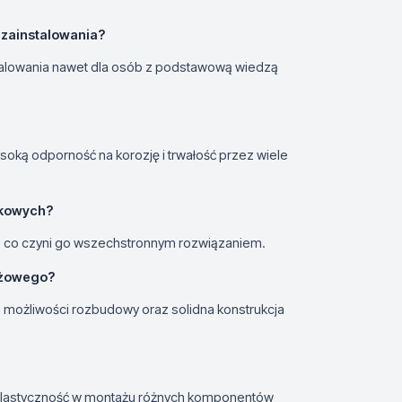
o zainstalowania?
zainstalowania nawet dla osób z podstawową wiedzą
oką odporność na korozję i trwałość przez wiele
ckowych?
AS, co czyni go wszechstronnym rozwiązaniem.
tażowego?
ne możliwości rozbudowy oraz solidna konstrukcja
elastyczność w montażu różnych komponentów