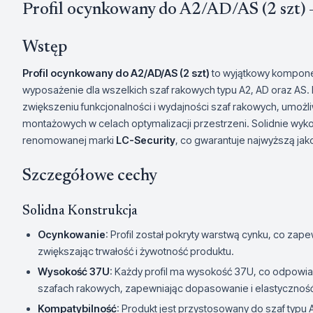
Profil ocynkowany do A2/AD/AS (2 szt)
Wstęp
Profil ocynkowany do A2/AD/AS (2 szt)
to wyjątkowy kompone
wyposażenie dla wszelkich szaf rakowych typu A2, AD oraz AS. 
zwiększeniu funkcjonalności i wydajności szaf rakowych, umoż
montażowych w celach optymalizacji przestrzeni. Solidnie wyko
renomowanej marki
LC-Security
, co gwarantuje najwyższą jak
Szczegółowe cechy
Solidna Konstrukcja
Ocynkowanie
: Profil został pokryty warstwą cynku, co za
zwiększając trwałość i żywotność produktu.
Wysokość 37U
: Każdy profil ma wysokość 37U, co odpo
szafach rakowych, zapewniając dopasowanie i elastycznoś
Kompatybilność
: Produkt jest przystosowany do szaf typu 