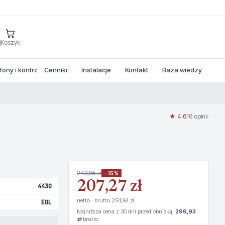
j
Koszyk
ny i kontrola dostepu
Cenniki
Instalacje
Kontakt
Baza wiedzy
★ 4.6
16 opinii
·
243,85 zł
−15%
207,27 zł
4430
netto · brutto 254,94 zł
EOL
Najniższa cena z 30 dni przed obniżką:
299,93
zł
brutto