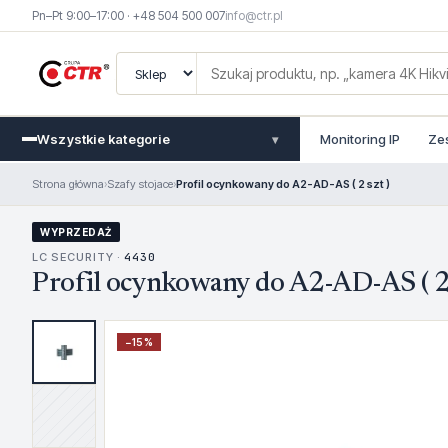
Pn–Pt 9:00–17:00 · +48 504 500 007
info@ctr.pl
Wszystkie kategorie
Monitoring IP
Ze
▾
Strona główna
›
Szafy stojace
›
Profil ocynkowany do A2-AD-AS ( 2 szt )
WYPRZEDAŻ
LC SECURITY ·
4430
Profil ocynkowany do A2-AD-AS ( 2 
−
15
%