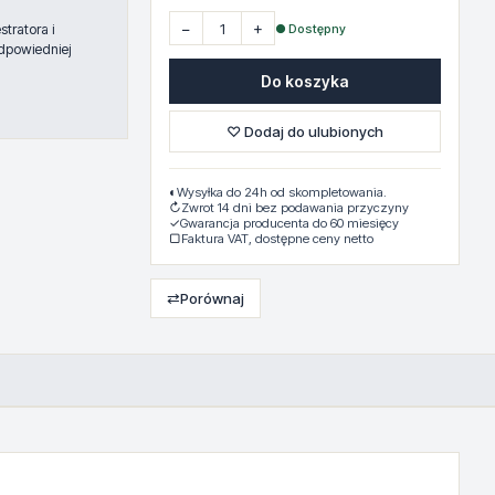
−
+
● Dostępny
tratora i
dpowiedniej
Do koszyka
♡ Dodaj do ulubionych
◐
Wysyłka do 24h od skompletowania.
↻
Zwrot 14 dni bez podawania przyczyny
✓
Gwarancja producenta do 60 miesięcy
▢
Faktura VAT, dostępne ceny netto
⇄
Porównaj