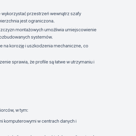
e wykorzystać przestrzeń wewnątrz szafy
ierzchnia jest ograniczona.
szczyzn montażowych umożliwia umiejscowienie
u rozbudowanych systemów.
rne na korozję i uszkodzenia mechaniczne, co
nie sprawia, że profile są łatwe w utrzymaniu i
iorców, w tym:
mi komputerowymi w centrach danych i