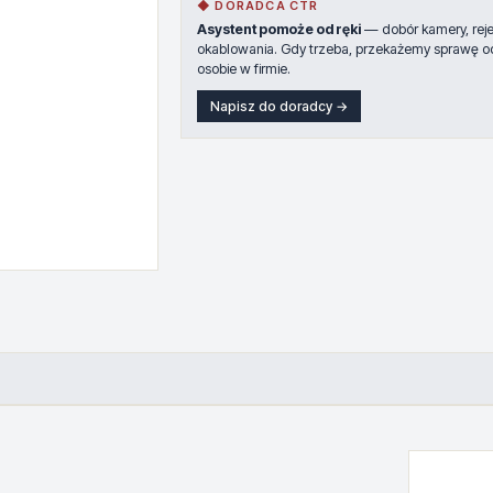
◆ DORADCA CTR
Asystent pomoże od ręki
— dobór kamery, rejes
okablowania. Gdy trzeba, przekażemy sprawę o
osobie w firmie.
Napisz do doradcy →