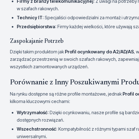
Firmy z branży telekomunikacyjnej
: Z uwagi na potrzeby
w szafach rakowych.
Technicy IT
: Specjaliści odpowiedzialni za montaż i utrz
Przedsiębiorstwa
: Firmy każdej wielkości, które używają s
Zaspokajanie Potrzeb
Dzięki takim produktom jak
Profil ocynkowany do A2/AD/AS
, 
zarządzać przestrzenią w swoich szafach rakowych, zapewniaj
wszystkich zamontowanych urządzeń.
Porównanie z Inny Poszukiwanymi Prod
Na rynku dostępne są różne profile montażowe, jednak
Profil 
kilkoma kluczowymi cechami:
Wytrzymałość
: Dzięki ocynkowaniu, nasze profile są bard
dostępnych rozwiązań.
Wszechstronność
: Kompatybilność z różnymi typami szaf r
uniwersalnymi.