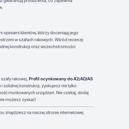
est gwarancją producenta, co zapewnia
w.
 opiniami klientów, którzy doceniają jego
estrzeni w szafach rakowych. Wśród recenzji
dnej konstrukcji oraz wszechstronności
 szafy rakowej,
Profil ocynkowany do A2/AD/AS
olidnej konstrukcji, zyskujesz nie tylko
ilność montowanych urządzeń. Nie czekaj, dodaj
iele możesz zyskać!
u znajdziesz na naszej stronie internetowej