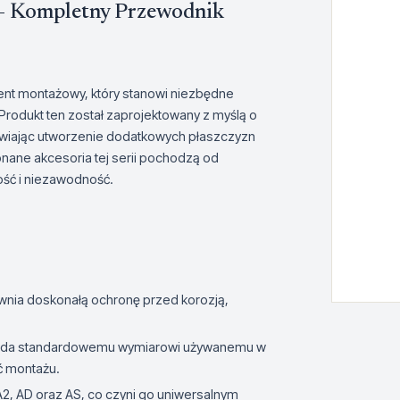
 – Kompletny Przewodnik
nt montażowy, który stanowi niezbędne
Produkt ten został zaprojektowany z myślą o
liwiając utworzenie dodatkowych płaszczyzn
nane akcesoria tej serii pochodzą od
ość i niezawodność.
pewnia doskonałą ochronę przed korozją,
wiada standardowemu wymiarowi używanemu w
ć montażu.
A2, AD oraz AS, co czyni go uniwersalnym