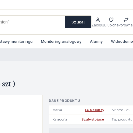
Szukaj
Zaloguj
Ulubione
Porówna
stawy monitoringu
Monitoring analogowy
Alarmy
Wideodomofo
szt )
DANE PRODUKTU
Marka
LC Security
Nr produktu
Kategoria
Szafy stojace
Typ produktu