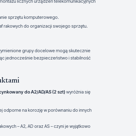
 montażu licznych urządzeń telekomunikacyjnych
ymanie sprzętu komputerowego.
zaf rakowych do organizacji swojego sprzętu.
wymienione grupy docelowe mogą skutecznie
ąc jednocześnie bezpieczeństwo i stabilność
uktami
ocynkowany do A2/AD/AS (2 szt)
wyróżnia się
ziej odporne na korozję w porównaniu do innych
akowych – A2, AD oraz AS – czyni je wyjątkowo