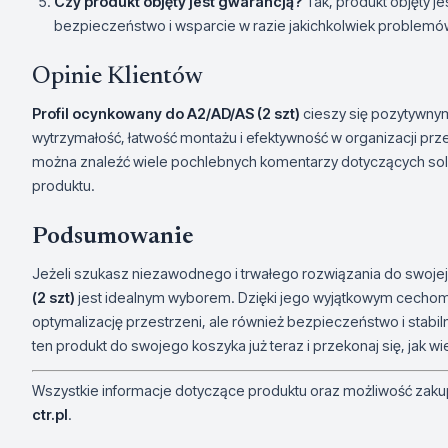
Czy produkt objęty jest gwarancją?
Tak, produkt objęty j
bezpieczeństwo i wsparcie w razie jakichkolwiek problemó
Opinie Klientów
Profil ocynkowany do A2/AD/AS (2 szt)
cieszy się pozytywnymi
wytrzymałość, łatwość montażu i efektywność w organizacji prz
można znaleźć wiele pochlebnych komentarzy dotyczących soli
produktu.
Podsumowanie
Jeżeli szukasz niezawodnego i trwałego rozwiązania do swojej
(2 szt)
jest idealnym wyborem. Dzięki jego wyjątkowym cechom i s
optymalizację przestrzeni, ale również bezpieczeństwo i stab
ten produkt do swojego koszyka już teraz i przekonaj się, jak w
Wszystkie informacje dotyczące produktu oraz możliwość zakup
ctr.pl
.