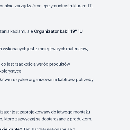
onalnie zarządzać mniejszymi infrastrukturami IT.
ania kablami, ale
Organizator kabli 19" 1U
 wykonanych jest z mniej trwałych materiałów,
 co jest rzadkością wśród produktów
kolorystyce.
atwe i szybkie organizowanie kabli bez potrzeby
izator jest zaprojektowany do łatwego montażu
ub, które zazwyczaj są dostarczane z produktem.
żkie kable?
Tak, haczyki wykonane są z