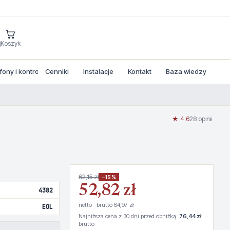
j
Koszyk
ny i kontrola dostepu
Cenniki
Instalacje
Kontakt
Baza wiedzy
★ 4.6
28 opinii
·
62,15 zł
−15%
52,82 zł
4382
netto · brutto 64,97 zł
EOL
Najniższa cena z 30 dni przed obniżką:
76,44 zł
brutto