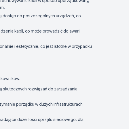
echowywaniu kabli w sposób uporządkowany,
ym.
ją dostęp do poszczególnych urządzeń, co
enia kabli, co może prowadzić do awarii
alnie i estetycznie, co jest istotne w przypadku
ytkowników:
ują skutecznych rozwiązań do zarządzania
ymanie porządku w dużych infrastrukturach
adające duże ilości sprzętu sieciowego, dla