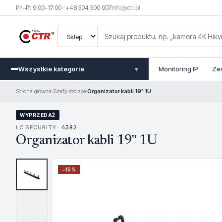
Pn–Pt 9:00–17:00 · +48 504 500 007
info@ctr.pl
Wszystkie kategorie
Monitoring IP
Ze
▾
Strona główna
›
Szafy stojace
›
Organizator kabli 19" 1U
WYPRZEDAŻ
LC SECURITY ·
4382
Organizator kabli 19" 1U
−
15
%