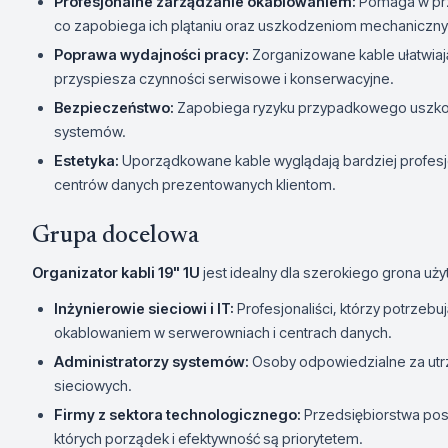
Profesjonalne zarządzanie okablowaniem:
Pomaga w prz
co zapobiega ich plątaniu oraz uszkodzeniom mechaniczn
Poprawa wydajności pracy:
Zorganizowane kable ułatwia
przyspiesza czynności serwisowe i konserwacyjne.
Bezpieczeństwo:
Zapobiega ryzyku przypadkowego uszkodz
systemów.
Estetyka:
Uporządkowane kable wyglądają bardziej profesjon
centrów danych prezentowanych klientom.
Grupa docelowa
Organizator kabli 19" 1U
jest idealny dla szerokiego grona uż
Inżynierowie sieciowi i IT:
Profesjonaliści, którzy potrzeb
okablowaniem w serwerowniach i centrach danych.
Administratorzy systemów:
Osoby odpowiedzialne za utrz
sieciowych.
Firmy z sektora technologicznego:
Przedsiębiorstwa posi
których porządek i efektywność są priorytetem.