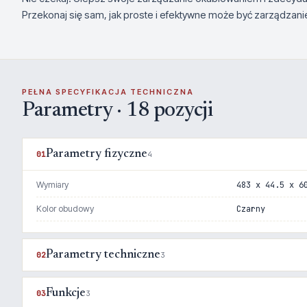
Przekonaj się sam, jak proste i efektywne może być zarządzan
PEŁNA SPECYFIKACJA TECHNICZNA
Parametry · 18 pozycji
Parametry fizyczne
01
4
Wymiary
483 x 44.5 x 6
Kolor obudowy
Czarny
Parametry techniczne
02
3
Funkcje
03
3