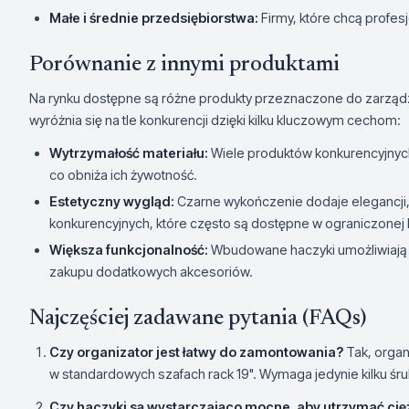
Małe i średnie przedsiębiorstwa:
Firmy, które chcą profesj
Porównanie z innymi produktami
Na rynku dostępne są różne produkty przeznaczone do zarządz
wyróżnia się na tle konkurencji dzięki kilku kluczowym cechom:
Wytrzymałość materiału:
Wiele produktów konkurencyjnych
co obniża ich żywotność.
Estetyczny wygląd:
Czarne wykończenie dodaje elegancji,
konkurencyjnych, które często są dostępne w ograniczonej 
Większa funkcjonalność:
Wbudowane haczyki umożliwiają ł
zakupu dodatkowych akcesoriów.
Najczęściej zadawane pytania (FAQs)
Czy organizator jest łatwy do zamontowania?
Tak, organ
w standardowych szafach rack 19". Wymaga jedynie kilku śr
Czy haczyki są wystarczająco mocne, aby utrzymać cię