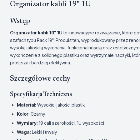
Organizator kabli 19" 1U
Wstęp
Organizator kabli 19" 1U
to innowacyjne rozwiązanie, które p
szafach typu Rack 19". Produkt ten, wyprodukowany przez reno
wysoką jakością wykonania, funkcjonalnością oraz estetyczny
wykończenie z solidnego plastiku oraz wytrzymałe haczyki, które
prostsza i bardziej efektywna.
Szczegółowe cechy
Specyfikacja Techniczna
Materiał:
Wysokiej jakości plastik
Kolor:
Czarny
Wymiary:
19 cali szerokości, 1U wysokości
Waga:
Lekki i trwały