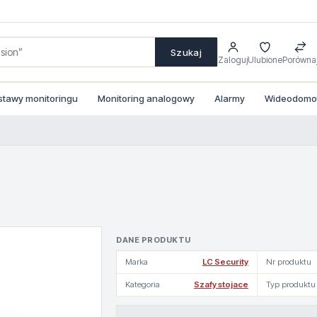
Szukaj
Zaloguj
Ulubione
Porówna
stawy monitoringu
Monitoring analogowy
Alarmy
Wideodomofo
DANE PRODUKTU
Marka
LC Security
Nr produktu
Kategoria
Szafy stojace
Typ produktu