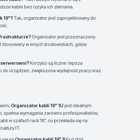
ęższe kable bez ryzyka ich złamania.
k 19"?
Tak, organizator jest zaprojektowany do
ość.
frastrukturze?
Organizator jest przeznaczony
eż stosowany w innych środowiskach, gdzie
j serwerowni?
Korzyści są liczne: lepsza
tęp do urządzeń, zwiększona wydajność pracy oraz
niem,
Organizator kabli 19" 1U
jest idealnym
ści, spełnia wymagania zarówno profesjonalistów,
abli w szafach rack 19", co przekłada się na
uktury IT.
 się na
Organizator kabli 19" 1U
już dziś.