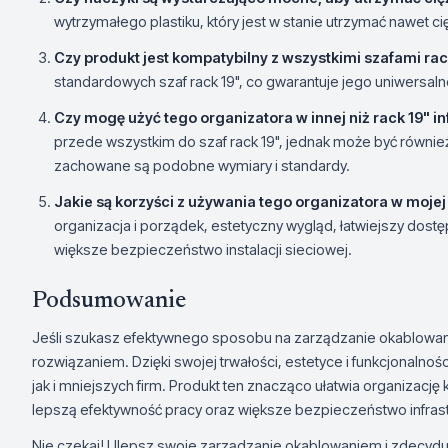
wytrzymałego plastiku, który jest w stanie utrzymać nawet ci
Czy produkt jest kompatybilny z wszystkimi szafami rac
standardowych szaf rack 19", co gwarantuje jego uniwersaln
Czy mogę użyć tego organizatora w innej niż rack 19" in
przede wszystkim do szaf rack 19", jednak może być równi
zachowane są podobne wymiary i standardy.
Jakie są korzyści z używania tego organizatora w moje
organizacja i porządek, estetyczny wygląd, łatwiejszy dos
większe bezpieczeństwo instalacji sieciowej.
Podsumowanie
Jeśli szukasz efektywnego sposobu na zarządzanie okablowa
rozwiązaniem. Dzięki swojej trwałości, estetyce i funkcjonalno
jak i mniejszych firm. Produkt ten znacząco ułatwia organizację k
lepszą efektywność pracy oraz większe bezpieczeństwo infrastr
Nie czekaj! Ulepsz swoje zarządzanie okablowaniem i zdecyduj