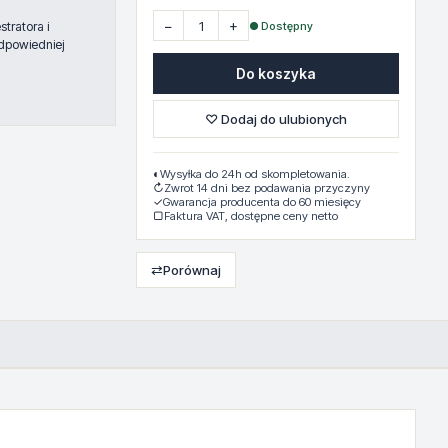
−
+
● Dostępny
tratora i
dpowiedniej
Do koszyka
♡ Dodaj do ulubionych
◐
Wysyłka do 24h od skompletowania.
↻
Zwrot 14 dni bez podawania przyczyny
✓
Gwarancja producenta do 60 miesięcy
▢
Faktura VAT, dostępne ceny netto
⇄
Porównaj