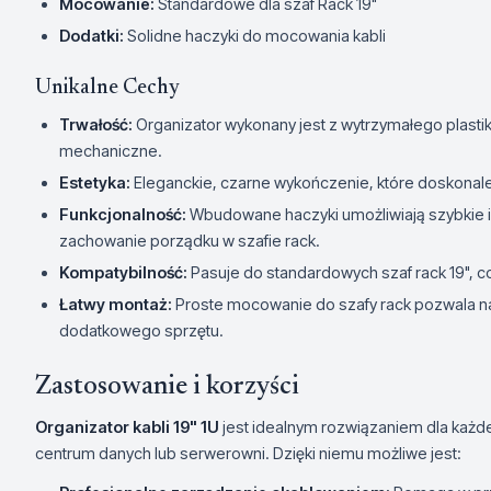
Mocowanie:
Standardowe dla szaf Rack 19"
Dodatki:
Solidne haczyki do mocowania kabli
Unikalne Cechy
Trwałość:
Organizator wykonany jest z wytrzymałego plastik
mechaniczne.
Estetyka:
Eleganckie, czarne wykończenie, które doskonale
Funkcjonalność:
Wbudowane haczyki umożliwiają szybkie i 
zachowanie porządku w szafie rack.
Kompatybilność:
Pasuje do standardowych szaf rack 19", c
Łatwy montaż:
Proste mocowanie do szafy rack pozwala n
dodatkowego sprzętu.
Zastosowanie i korzyści
Organizator kabli 19" 1U
jest idealnym rozwiązaniem dla każd
centrum danych lub serwerowni. Dzięki niemu możliwe jest: