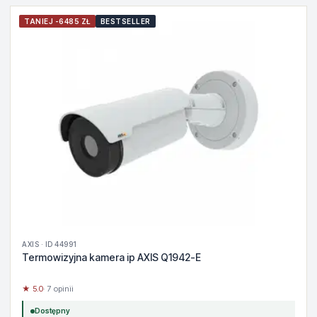
TANIEJ -6485 ZŁ
BESTSELLER
AXIS · ID 44991
Termowizyjna kamera ip AXIS Q1942-E
★ 5.0
· 7 opinii
Dostępny