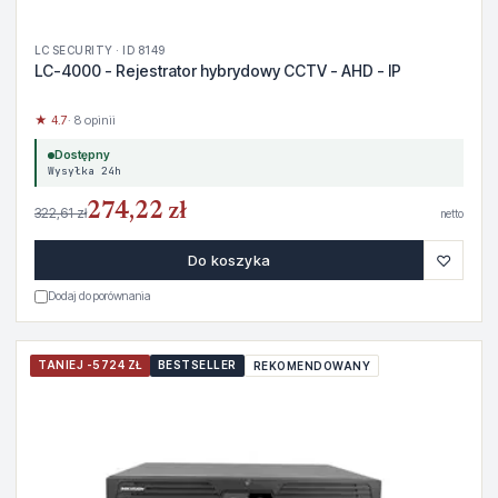
LC SECURITY · ID 8149
LC-4000 - Rejestrator hybrydowy CCTV - AHD - IP
★ 4.7
· 8 opinii
Dostępny
Wysyłka 24h
274,22 zł
322,61 zł
netto
♡
Do koszyka
Dodaj do porównania
TANIEJ -5724 ZŁ
BESTSELLER
REKOMENDOWANY