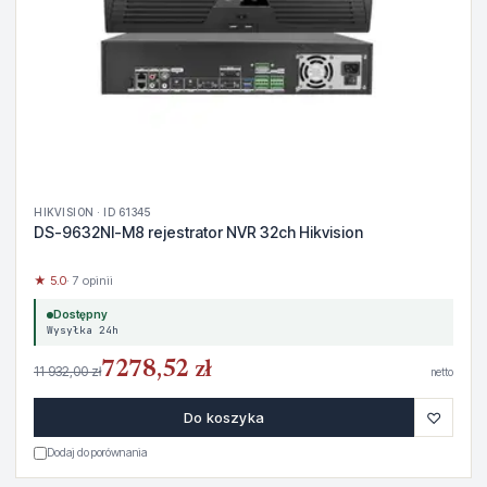
HIKVISION · ID 61345
DS-9632NI-M8 rejestrator NVR 32ch Hikvision
★ 5.0
· 7 opinii
Dostępny
Wysyłka 24h
7278,52 zł
11 932,00 zł
netto
♡
Do koszyka
Dodaj do porównania