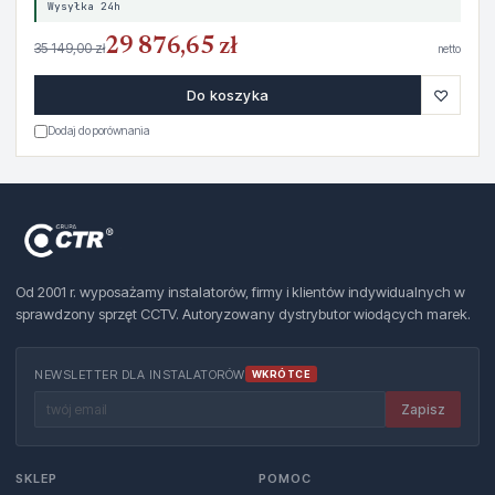
Wysyłka 24h
29 876,65 zł
35 149,00 zł
netto
♡
Do koszyka
Dodaj do porównania
Od 2001 r. wyposażamy instalatorów, firmy i klientów indywidualnych w
sprawdzony sprzęt CCTV. Autoryzowany dystrybutor wiodących marek.
NEWSLETTER DLA INSTALATORÓW
WKRÓTCE
Zapisz
SKLEP
POMOC