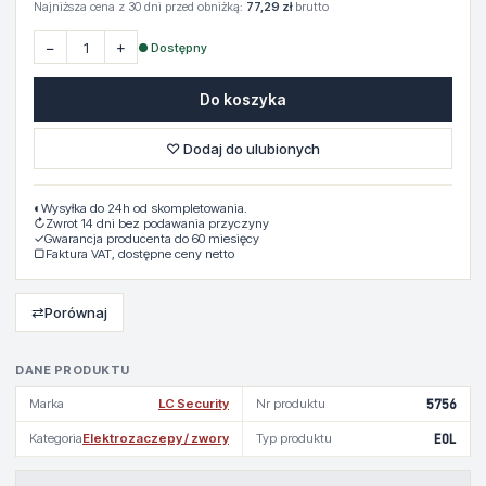
Najniższa cena z 30 dni przed obniżką:
77,29 zł
brutto
−
+
● Dostępny
Do koszyka
♡ Dodaj do ulubionych
◐
Wysyłka do 24h od skompletowania.
↻
Zwrot 14 dni bez podawania przyczyny
✓
Gwarancja producenta do 60 miesięcy
▢
Faktura VAT, dostępne ceny netto
⇄
Porównaj
DANE PRODUKTU
Marka
LC Security
Nr produktu
5756
Kategoria
Elektrozaczepy / zwory
Typ produktu
EOL