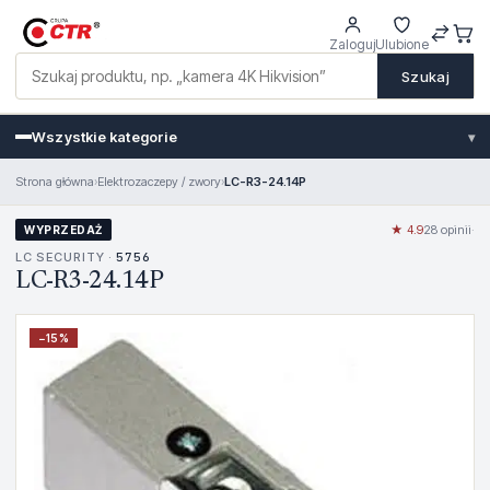
Zaloguj
Ulubione
Szukaj
Wszystkie kategorie
▾
Strona główna
›
Elektrozaczepy / zwory
›
LC-R3-24.14P
★ 4.9
28 opinii
·
WYPRZEDAŻ
LC SECURITY ·
5756
LC-R3-24.14P
−
15
%