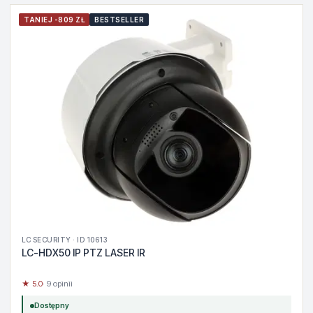
TANIEJ -809 ZŁ
BESTSELLER
LC SECURITY · ID 10613
LC-HDX50 IP PTZ LASER IR
★ 5.0
· 9 opinii
Dostępny