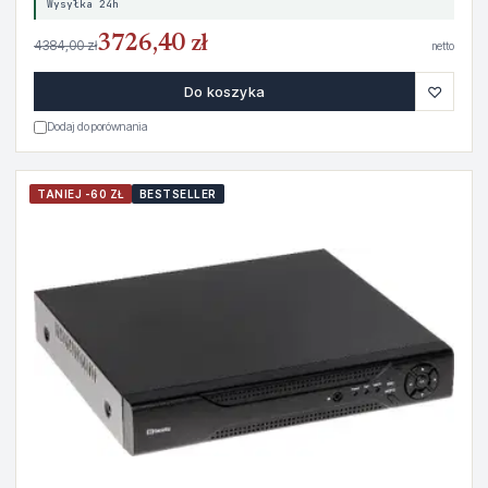
Wysyłka 24h
3726,40 zł
4384,00 zł
netto
♡
Do koszyka
Dodaj do porównania
TANIEJ -60 ZŁ
BESTSELLER