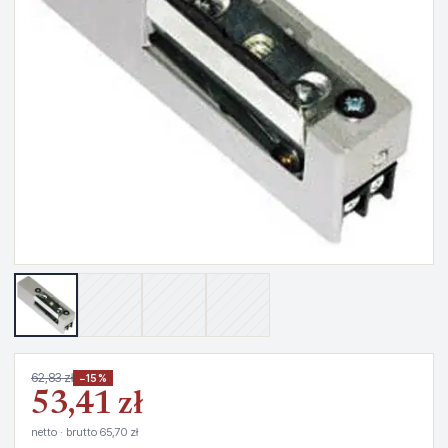
62,83 zł
−15%
53,41 zł
netto · brutto 65,70 zł