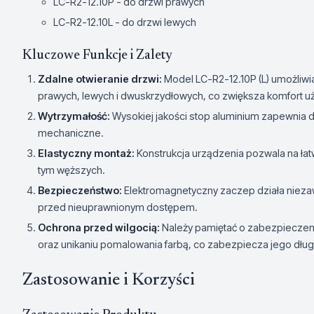
LC-R2-12.10P - do drzwi prawych
LC-R2-12.10L - do drzwi lewych
Kluczowe Funkcje i Zalety
Zdalne otwieranie drzwi:
Model LC-R2-12.10P (L) umożliw
prawych, lewych i dwuskrzydłowych, co zwiększa komfort u
Wytrzymałość:
Wysokiej jakości stop aluminium zapewnia 
mechaniczne.
Elastyczny montaż:
Konstrukcja urządzenia pozwala na ła
tym węższych.
Bezpieczeństwo:
Elektromagnetyczny zaczep działa niez
przed nieuprawnionym dostępem.
Ochrona przed wilgocią:
Należy pamiętać o zabezpieczen
oraz unikaniu pomalowania farbą, co zabezpiecza jego długo
Zastosowanie i Korzyści