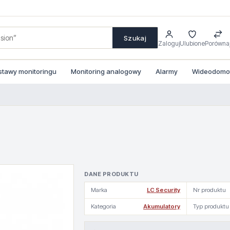
Szukaj
Zaloguj
Ulubione
Porówna
stawy monitoringu
Monitoring analogowy
Alarmy
Wideodomofo
DANE PRODUKTU
Marka
LC Security
Nr produktu
Kategoria
Akumulatory
Typ produktu