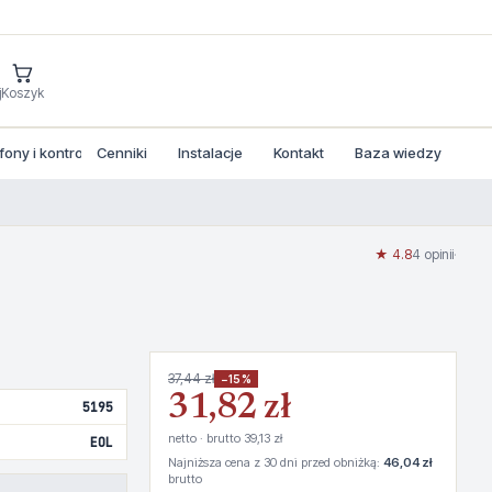
j
Koszyk
ny i kontrola dostepu
Cenniki
Instalacje
Kontakt
Baza wiedzy
★ 4.8
4 opinii
·
37,44 zł
−15%
31,82 zł
5195
netto · brutto 39,13 zł
EOL
Najniższa cena z 30 dni przed obniżką:
46,04 zł
brutto