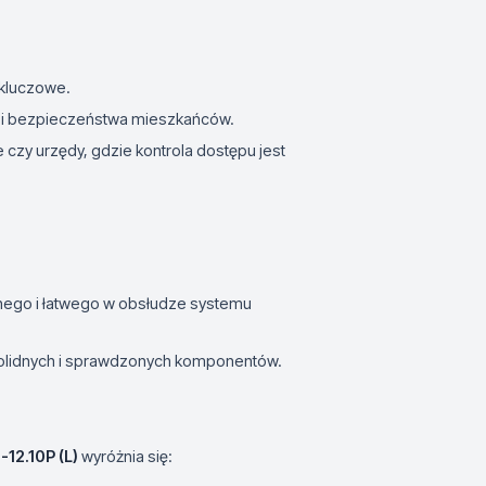
 kluczowe.
 i bezpieczeństwa mieszkańców.
le czy urzędy, gdzie kontrola dostępu jest
nego i łatwego w obsłudze systemu
olidnych i sprawdzonych komponentów.
-12.10P (L)
wyróżnia się: