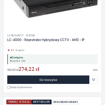
LC SECURITY · ID 8149
LC-4000 - Rejestrator hybrydowy CCTV - AHD - IP
★ 4.7
· 8 opinii
Dostępny
Wysyłka 24h
274,22 zł
322,61 zł
netto
♡
Do koszyka
Dodaj do porównania
TANIEJ -5724 ZŁ
BESTSELLER
REKOMENDOWANY