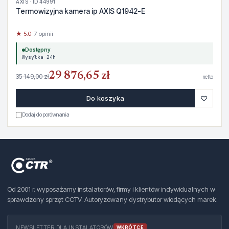
AXIS · ID 44991
Termowizyjna kamera ip AXIS Q1942-E
★ 5.0
· 7 opinii
Dostępny
Wysyłka 24h
29 876,65 zł
35 149,00 zł
netto
♡
Do koszyka
Dodaj do porównania
Od 2001 r. wyposażamy instalatorów, firmy i klientów indywidualnych w
sprawdzony sprzęt CCTV. Autoryzowany dystrybutor wiodących marek.
NEWSLETTER DLA INSTALATORÓW
WKRÓTCE