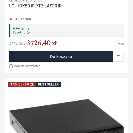
LC SECURITY · ID 10613
LC-HDX50 IP PTZ LASER IR
★ 5.0
· 9 opinii
Dostępny
Wysyłka 24h
3726,40 zł
4384,00 zł
netto
♡
Do koszyka
Dodaj do porównania
TANIEJ -60 ZŁ
BESTSELLER