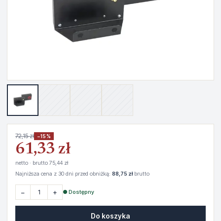
72,15 zł
−15%
61,33 zł
netto · brutto 75,44 zł
Najniższa cena z 30 dni przed obniżką:
88,75 zł
brutto
−
+
● Dostępny
Do koszyka