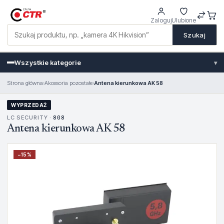
Zaloguj
Ulubione
Szukaj
Wszystkie kategorie
▾
Strona główna
›
Akcesoria pozostałe
›
Antena kierunkowa AK 58
WYPRZEDAŻ
LC SECURITY ·
808
Antena kierunkowa AK 58
−
15
%