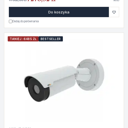
netto
♡
Do koszyka
Dodaj do porównania
TANIEJ -6485 ZŁ
BESTSELLER