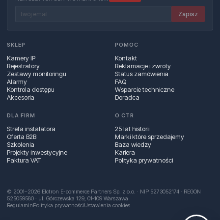
Zapisz
SKLEP
POMOC
Kamery IP
Kontakt
Rejestratory
Reklamacje i zwroty
Zestawy monitoringu
Status zamówienia
Alarmy
FAQ
Kontrola dostępu
Wsparcie techniczne
Akcesoria
Doradca
DLA FIRM
O CTR
Strefa instalatora
25 lat historii
Oferta B2B
Marki które sprzedajemy
Szkolenia
Baza wiedzy
Projekty inwestycyjne
Kariera
Faktura VAT
Polityka prywatności
© 2001–2026 Elctron E-commerce Partners Sp. z o.o. · NIP 5273052174 · REGON
525059580 · ul. Górczewska 129, 01‑109 Warszawa
Regulamin
Polityka prywatności
Ustawienia cookies