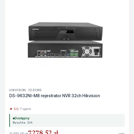
HIKVISION · ID 61345
DS-9632NI-M8 rejestrator NVR 32ch Hikvision
★ 5.0
· 7 opinii
Dostępny
Wysyłka 24h
7278,52 zł
11 932,00 zł