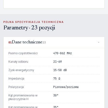
PEŁNA SPECYFIKACJA TECHNICZNA
Parametry · 23 pozycji
Dane techniczne
01
23
Pasmo częstotliwości
470-862 MHz
Kanały odbioru
21-69
Zysk energetyczny
15-58 dB
Impedancja
75 Ω
Polaryzacja
Pionowa/pozioma
Kąt promieniowania w
30°
płaszczyźnie H
Kąt promieniowania w
35°