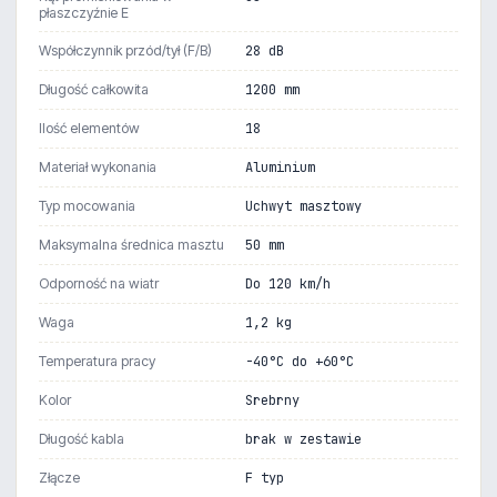
płaszczyźnie E
Współczynnik przód/tył (F/B)
28 dB
Długość całkowita
1200 mm
Ilość elementów
18
Materiał wykonania
Aluminium
Typ mocowania
Uchwyt masztowy
Maksymalna średnica masztu
50 mm
Odporność na wiatr
Do 120 km/h
Waga
1,2 kg
Temperatura pracy
-40°C do +60°C
Kolor
Srebrny
Długość kabla
brak w zestawie
Złącze
F typ