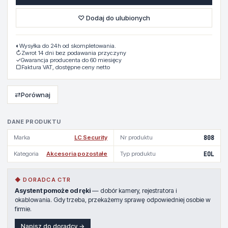
♡ Dodaj do ulubionych
◐
Wysyłka do 24h od skompletowania.
↻
Zwrot 14 dni bez podawania przyczyny
✓
Gwarancja producenta do 60 miesięcy
▢
Faktura VAT, dostępne ceny netto
⇄
Porównaj
DANE PRODUKTU
Marka
LC Security
Nr produktu
808
Kategoria
Akcesoria pozostałe
Typ produktu
EOL
◆ DORADCA CTR
Asystent pomoże od ręki
— dobór kamery, rejestratora i
okablowania. Gdy trzeba, przekażemy sprawę odpowiedniej osobie w
firmie.
Napisz do doradcy →