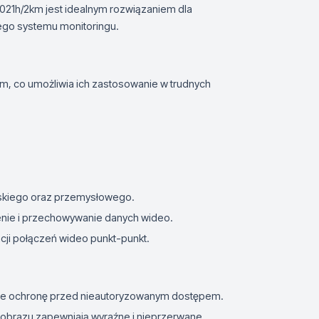
5021h/2km jest idealnym rozwiązaniem dla
ego systemu monitoringu.
m, co umożliwia ich zastosowanie w trudnych
ejskiego oraz przemysłowego.
enie i przechowywanie danych wideo.
acji połączeń wideo punkt-punkt.
uje ochronę przed nieautoryzowanym dostępem.
ja obrazu zapewniają wyraźne i nieprzerwane