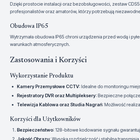
Dzięki prostocie instalacji oraz bezobsługowości, zestaw CDS
profesjonalistów oraz amatorów, którzy potrzebują niezawodn
Obudowa IP65
Wytrzymała obudowa IP65 chroni urządzenia przed wodą i pyłe
warunkach atmosferycznych.
Zastosowania i Korzyści
Wykorzystanie Produktu
Kamery Przemysłowe CCTV
: Idealne do monitoringu mi
Rejestratory DVR oraz Multipleksery
: Bezpieczne połącz
Telewizja Kablowa oraz Studia Nagrań
: Możliwość realiz
Korzyści dla Użytkowników
Bezpieczeństwo
: 128-bitowe kodowanie sygnału gwarant
Jakość Obrazu
: Wysoka rozdzielczość i stabilna transmis