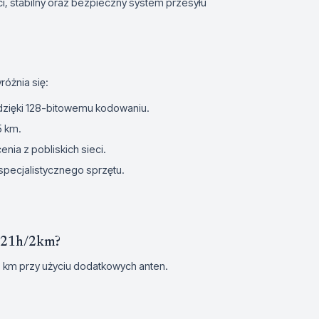
i, stabilny oraz bezpieczny system przesyłu
óżnia się:
zięki 128-bitowemu kodowaniu.
5 km.
enia z pobliskich sieci.
 specjalistycznego sprzętu.
5021h/2km?
5 km przy użyciu dodatkowych anten.