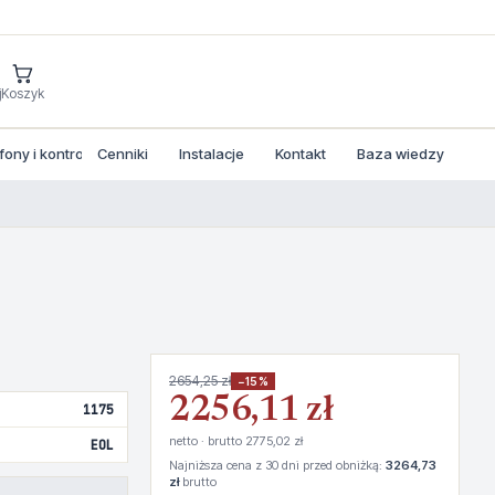
j
Koszyk
ny i kontrola dostepu
Cenniki
Instalacje
Kontakt
Baza wiedzy
2654,25 zł
−15%
2256,11 zł
1175
netto · brutto 2775,02 zł
EOL
Najniższa cena z 30 dni przed obniżką:
3264,73
zł
brutto