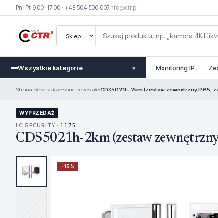
Pn–Pt 9:00–17:00 · +48 504 500 007
info@ctr.pl
Wszystkie kategorie
Monitoring IP
Ze
▾
Strona główna
›
Akcesoria pozostałe
›
CDS5021h-2km (zestaw zewnętrzny IP65, z
WYPRZEDAŻ
LC SECURITY ·
1175
CDS5021h-2km (zestaw zewnętrzny 
−
15
%