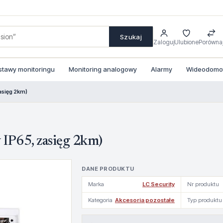
Szukaj
Zaloguj
Ulubione
Porówna
stawy monitoringu
Monitoring analogowy
Alarmy
Wideodomofo
asięg 2km)
IP65, zasięg 2km)
DANE PRODUKTU
Marka
LC Security
Nr produktu
Kategoria
Akcesoria pozostałe
Typ produktu