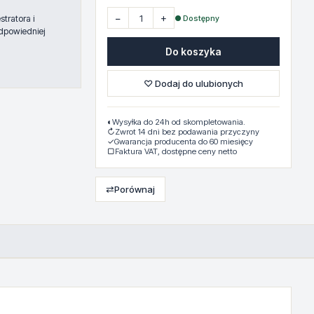
−
+
● Dostępny
tratora i
dpowiedniej
Do koszyka
♡ Dodaj do ulubionych
◐
Wysyłka do 24h od skompletowania.
↻
Zwrot 14 dni bez podawania przyczyny
✓
Gwarancja producenta do 60 miesięcy
▢
Faktura VAT, dostępne ceny netto
⇄
Porównaj