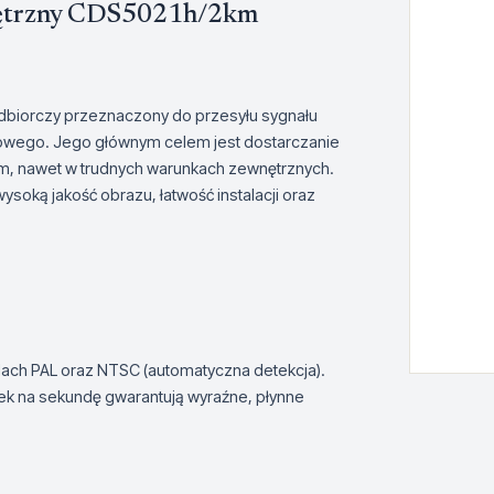
nętrzny CDS5021h/2km
iorczy przeznaczony do przesyłu sygnału
łowego. Jego głównym celem jest dostarczanie
2 km, nawet w trudnych warunkach zewnętrznych.
oką jakość obrazu, łatwość instalacji oraz
ach PAL oraz NTSC (automatyczna detekcja).
tek na sekundę gwarantują wyraźne, płynne