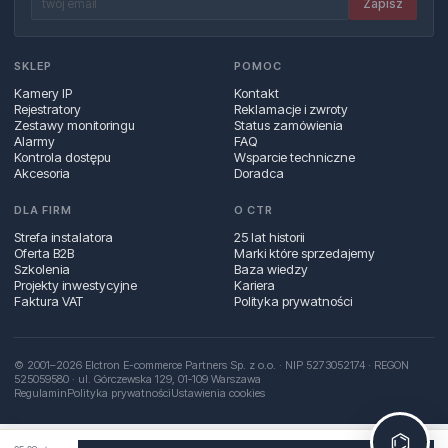
Zapisz
SKLEP
POMOC
Kamery IP
Kontakt
Rejestratory
Reklamacje i zwroty
Zestawy monitoringu
Status zamówienia
Alarmy
FAQ
Kontrola dostępu
Wsparcie techniczne
Akcesoria
Doradca
DLA FIRM
O CTR
Strefa instalatora
25 lat historii
Oferta B2B
Marki które sprzedajemy
Szkolenia
Baza wiedzy
Projekty inwestycyjne
Kariera
Faktura VAT
Polityka prywatności
© 2001–2026 Elctron E-commerce Partners Sp. z o.o. · NIP 5273052174 · REGON
525059580 · ul. Górczewska 129, 01‑109 Warszawa
Regulamin
Polityka prywatności
Ustawienia cookies
⌬