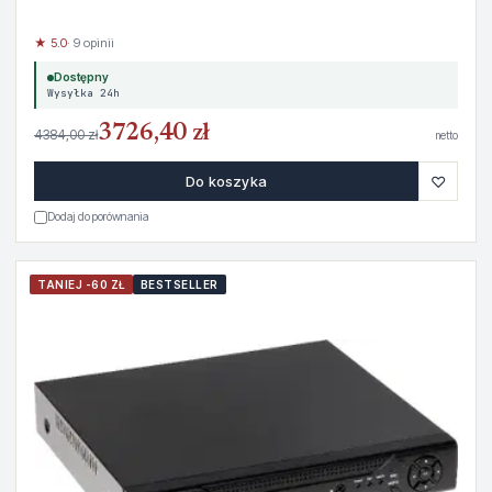
★ 5.0
· 9 opinii
Dostępny
Wysyłka 24h
3726,40 zł
4384,00 zł
netto
♡
Do koszyka
Dodaj do porównania
TANIEJ -60 ZŁ
BESTSELLER