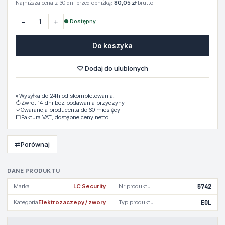
Najniższa cena z 30 dni przed obniżką:
80,05 zł
brutto
−
+
● Dostępny
Do koszyka
♡ Dodaj do ulubionych
◐
Wysyłka do 24h od skompletowania.
↻
Zwrot 14 dni bez podawania przyczyny
✓
Gwarancja producenta do 60 miesięcy
▢
Faktura VAT, dostępne ceny netto
⇄
Porównaj
DANE PRODUKTU
Marka
LC Security
Nr produktu
5742
Kategoria
Elektrozaczepy / zwory
Typ produktu
EOL