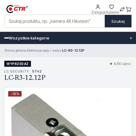
Zaloguj
Ulubione
Szukaj
Wszystkie kategorie
▾
Strona główna
›
Elektrozaczepy / zwory
›
LC-R3-12.12P
★ 4.5
10 opinii
·
WYPRZEDAŻ
LC SECURITY ·
5742
LC-R3-12.12P
−
15
%