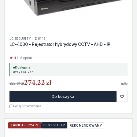
LC SECURITY · ID 8149
LC-4000 - Rejestrator hybrydowy CCTV - AHD - IP
★ 4.7
· 8 opinii
Dostępny
Wysyłka 24h
274,22 zł
322,61 zł
netto
♡
Do koszyka
Dodaj do porównania
TANIEJ -5724 ZŁ
BESTSELLER
REKOMENDOWANY