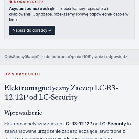
◆ DORADCA CTR
Asystent pomoże od ręki
— dobór kamery, rejestratora i
okablowania. Gdy trzeba, przekażemy sprawę odpowiedniej osobie w
firmie.
Napisz do doradcy →
Opis
Specyfikacja
Pliki do pobrania
Opinie (10)
Pytania i odpowiedzi
OPIS PRODUKTU
Elektromagnetyczny Zaczep LC-R3-
12.12P od LC-Security
Wprowadzenie
Elektromagnetyczny zaczep
LC-R3-12.12P
od
LC-Security
to
zaawansowane urządzenie zabezpieczające, stworzone z
myślą o zapewnieniu niezawodnego i bezpiecznego