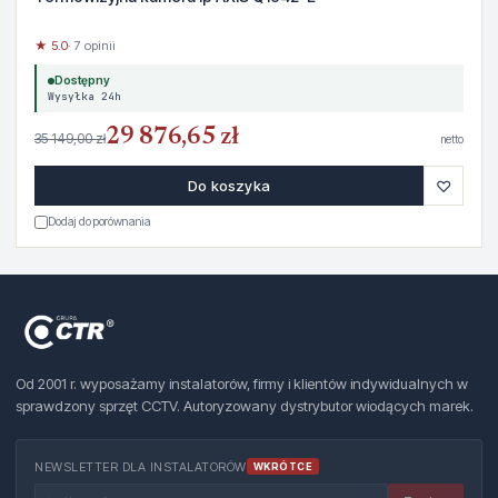
★ 5.0
· 7 opinii
Dostępny
Wysyłka 24h
29 876,65 zł
35 149,00 zł
netto
♡
Do koszyka
Dodaj do porównania
Od 2001 r. wyposażamy instalatorów, firmy i klientów indywidualnych w
sprawdzony sprzęt CCTV. Autoryzowany dystrybutor wiodących marek.
NEWSLETTER DLA INSTALATORÓW
WKRÓTCE