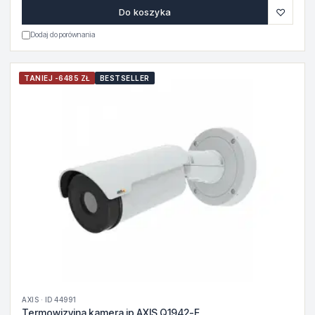
♡
Do koszyka
Dodaj do porównania
TANIEJ -6485 ZŁ
BESTSELLER
AXIS · ID 44991
Termowizyjna kamera ip AXIS Q1942-E