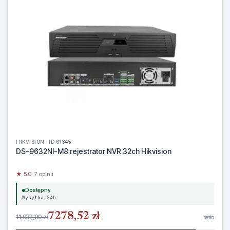
HIKVISION · ID 61345
DS-9632NI-M8 rejestrator NVR 32ch Hikvision
★ 5.0
· 7 opinii
Dostępny
Wysyłka 24h
7278,52 zł
11 932,00 zł
netto