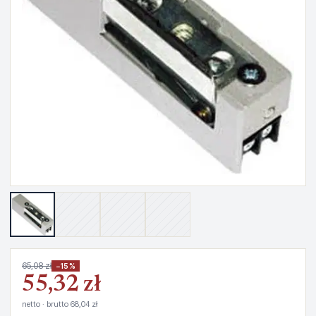
65,08 zł
−15%
55,32 zł
netto · brutto 68,04 zł