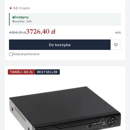
★ 5.0
· 9 opinii
Dostępny
Wysyłka 24h
3726,40 zł
4384,00 zł
netto
♡
Do koszyka
Dodaj do porównania
TANIEJ -60 ZŁ
BESTSELLER