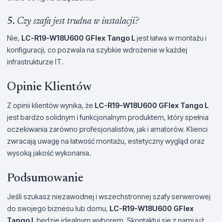
5.
Czy szafa jest trudna w instalacji?
Nie,
LC-R19-W18U600 GFlex Tango L
jest łatwa w montażu i
konfiguracji, co pozwala na szybkie wdrożenie w każdej
infrastrukturze IT.
Opinie Klientów
Z opinii klientów wynika, że
LC-R19-W18U600 GFlex Tango L
jest bardzo solidnym i funkcjonalnym produktem, który spełnia
oczekiwania zarówno profesjonalistów, jak i amatorów. Klienci
zwracają uwagę na łatwość montażu, estetyczny wygląd oraz
wysoką jakość wykonania.
Podsumowanie
Jeśli szukasz niezawodnej i wszechstronnej szafy serwerowej
do swojego biznesu lub domu,
LC-R19-W18U600 GFlex
Tango L
będzie idealnym wyborem. Skontaktuj się z nami już