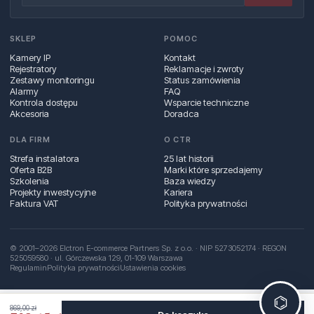
SKLEP
POMOC
Kamery IP
Kontakt
Rejestratory
Reklamacje i zwroty
Zestawy monitoringu
Status zamówienia
Alarmy
FAQ
Kontrola dostępu
Wsparcie techniczne
Akcesoria
Doradca
DLA FIRM
O CTR
Strefa instalatora
25 lat historii
Oferta B2B
Marki które sprzedajemy
Szkolenia
Baza wiedzy
Projekty inwestycyjne
Kariera
Faktura VAT
Polityka prywatności
© 2001–2026 Elctron E-commerce Partners Sp. z o.o. · NIP 5273052174 · REGON
525059580 · ul. Górczewska 129, 01‑109 Warszawa
Regulamin
Polityka prywatności
Ustawienia cookies
⌬
869,00 zł