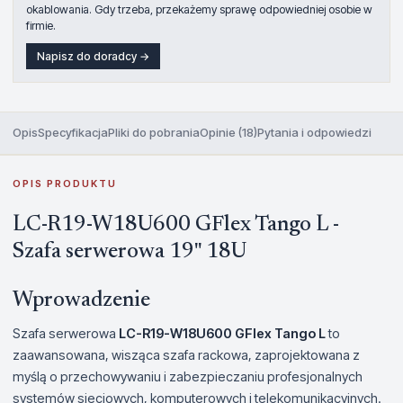
okablowania. Gdy trzeba, przekażemy sprawę odpowiedniej osobie w
firmie.
Napisz do doradcy →
Opis
Specyfikacja
Pliki do pobrania
Opinie (18)
Pytania i odpowiedzi
OPIS PRODUKTU
LC-R19-W18U600 GFlex Tango L -
Szafa serwerowa 19" 18U
Wprowadzenie
Szafa serwerowa
LC-R19-W18U600 GFlex Tango L
to
zaawansowana, wisząca szafa rackowa, zaprojektowana z
myślą o przechowywaniu i zabezpieczaniu profesjonalnych
systemów sieciowych, komputerowych i telekomunikacyjnych.