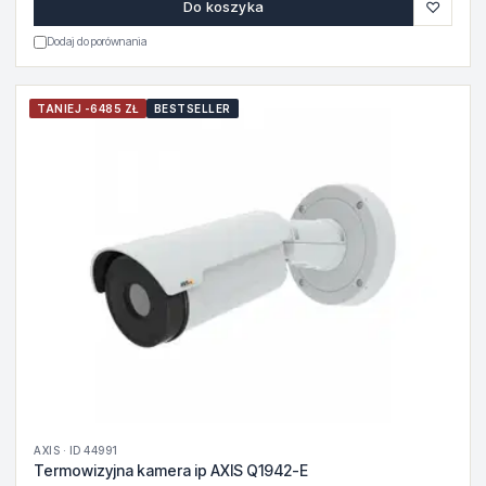
♡
Do koszyka
Dodaj do porównania
TANIEJ -6485 ZŁ
BESTSELLER
AXIS · ID 44991
Termowizyjna kamera ip AXIS Q1942-E