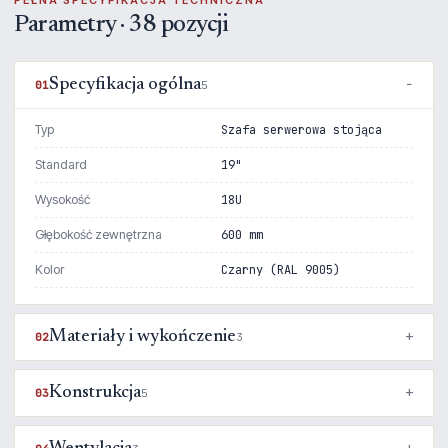
PEŁNA SPECYFIKACJA TECHNICZNA
Parametry · 38 pozycji
Specyfikacja ogólna
01
5
Typ
Szafa serwerowa stojąca
Standard
19"
Wysokość
18U
Głębokość zewnętrzna
600 mm
Kolor
Czarny (RAL 9005)
Materiały i wykończenie
02
3
Konstrukcja
03
5