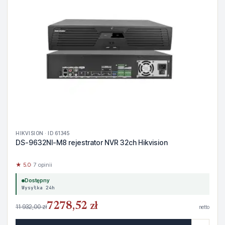
HIKVISION · ID 61345
DS-9632NI-M8 rejestrator NVR 32ch Hikvision
★ 5.0
· 7 opinii
Dostępny
Wysyłka 24h
7278,52 zł
11 932,00 zł
netto