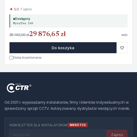
★ 5.0
· 7 opinii
Dostępny
Wysyłka 24h
29 876,65 zł
35 149,00 zł
netto
♡
Do koszyka
Dodaj do porównania
Od 2001 r. wyposażamy instalatorów, firmy i klientów indywidualnych w
sprawdzony sprzęt CCTV. Autoryzowany dystrybutor wiodących marek.
NEWSLETTER DLA INSTALATORÓW
WKRÓTCE
Zapisz