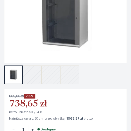
869,00 zł
−15%
738,65 zł
netto · brutto 908,54 zł
Najniższa cena z 30 dni przed obniżką:
1068,87 zł
brutto
−
+
● Dostępny