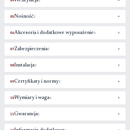
Wentylacja
04
3
Nośność
05
2
Akcesoria i dodatkowe wyposażenie
06
4
Zabezpieczenia
07
3
Instalacja
08
3
Certyfikaty i normy
09
2
Wymiary i waga
10
4
Gwarancja
11
1