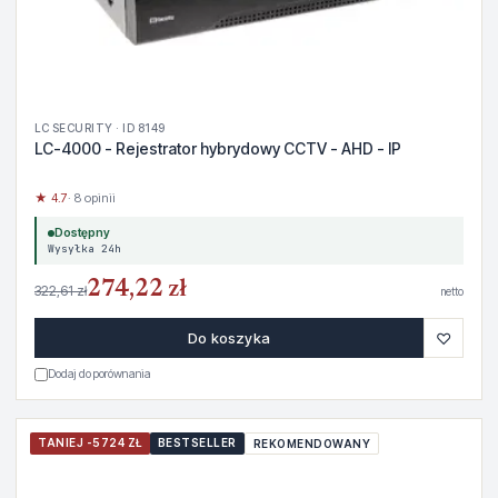
LC SECURITY · ID 8149
LC-4000 - Rejestrator hybrydowy CCTV - AHD - IP
★ 4.7
· 8 opinii
Dostępny
Wysyłka 24h
274,22 zł
322,61 zł
netto
♡
Do koszyka
Dodaj do porównania
TANIEJ -5724 ZŁ
BESTSELLER
REKOMENDOWANY