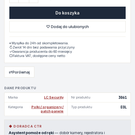
Do koszyka
♡ Dodaj do ulubionych
◐
Wysyłka do 24h od skompletowania.
↻
Zwrot 14 dni bez podawania przyczyny
✓
Gwarancja producenta do 60 miesięcy
▢
Faktura VAT, dostępne ceny netto
⇄
Porównaj
DANE PRODUKTU
Marka
LC Security
Nr produktu
3061
Kategoria
Polki / organizery /
Typ produktu
EOL
patch panele
◆ DORADCA CTR
Asystent pomoże od ręki
— dobór kamery, rejestratora i