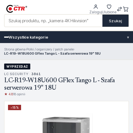
Zaloguj
Ulubione
Szukaj
Wszystkie kategorie
▾
Strona główna
›
Polki / organizery / patch panele
›
LC-R19-W18U600 GFlex Tango L - Szafa serwerowa 19" 18U
WYPRZEDAŻ
LC SECURITY ·
3061
LC-R19-W18U600 GFlex Tango L - Szafa
serwerowa 19" 18U
★ 4.8
18 opinii
·
−
15
%