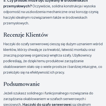
5. Czy produkt może być używany w środowiskach
przemysłowych?
Oczywiście, solidna konstrukcja i wysoka
odporność na uszkodzenia mechaniczne oraz korozję czynią
haczyki idealnym rozwiązaniem także w środowiskach
przemysłowych.
Recenzje Klientów
Haczyki do szafy serwerowej cieszą się dużym uznaniem wśród
klientów, którzy chwalą je za trwałość, łatwość montażu oraz
znaczną poprawę organizacji wnętrza szafy. Użytkownicy
podkreślają, że dzięki temu produktowi zarządzanie
okablowaniem stało się o wiele prostsze i bardziej intuicyjne, co
przełożyło się na efektywność ich pracy.
Podsumowanie
Jeżeli szukasz solidnego i funkcjonalnego rozwiązania do
zarządzania okablowaniem w szafach serwerowych i
sieciowych,
Haczyki do szafy serwerowej
są idealnym