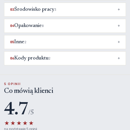
Środowisko pracy
03
3
Opakowanie
04
8
Inne
05
2
Kody produktu
06
2
5 OPINII
Co mówią klienci
4.7
/5
★★★★★
na podstawie 5 opinii