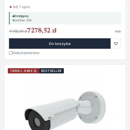
★ 5.0
· 7 opinii
Dostępny
Wysyłka 24h
7278,52 zł
11 932,00 zł
netto
♡
Do koszyka
Dodaj do porównania
TANIEJ -6485 ZŁ
BESTSELLER