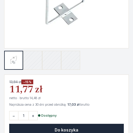
13,84 zł
−15%
11,77 zł
netto · brutto 14,48 zł
Najniższa cena z 30 dni przed obniżką:
17,03 zł
brutto
−
+
● Dostępny
Do koszyka