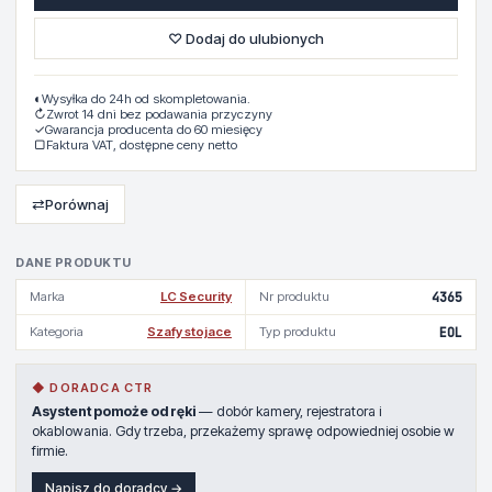
♡ Dodaj do ulubionych
◐
Wysyłka do 24h od skompletowania.
↻
Zwrot 14 dni bez podawania przyczyny
✓
Gwarancja producenta do 60 miesięcy
▢
Faktura VAT, dostępne ceny netto
⇄
Porównaj
DANE PRODUKTU
Marka
LC Security
Nr produktu
4365
Kategoria
Szafy stojace
Typ produktu
EOL
◆ DORADCA CTR
Asystent pomoże od ręki
— dobór kamery, rejestratora i
okablowania. Gdy trzeba, przekażemy sprawę odpowiedniej osobie w
firmie.
Napisz do doradcy →