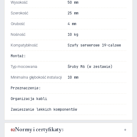
Wysokość
50 mm
Szerokość
25 mm
Grubość
4 mm
Nośność
10 kg
Kompatybilność
Szafy serwerowe 19-calowe
Montaż:
Typ mocowania
Śruby M6 (w zestawie)
Minimalna głębokość instalacji
10 mm
Przeznaczenie:
Organizacja kabli
Zawieszanie lekkich komponentów
Normy i certyfikaty
02
3