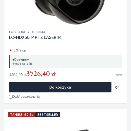
LC SECURITY · ID 10613
LC-HDX50 IP PTZ LASER IR
★ 5.0
· 9 opinii
Dostępny
Wysyłka 24h
3726,40 zł
4384,00 zł
netto
♡
Do koszyka
Dodaj do porównania
TANIEJ -60 ZŁ
BESTSELLER