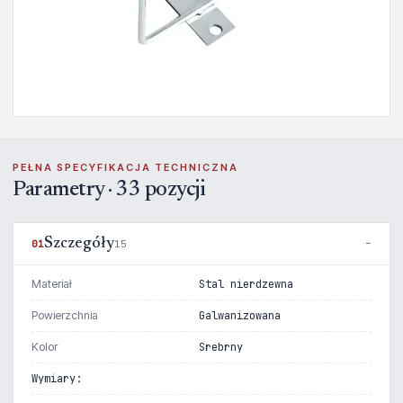
PEŁNA SPECYFIKACJA TECHNICZNA
Parametry · 33 pozycji
Szczegóły
01
15
Materiał
Stal nierdzewna
Powierzchnia
Galwanizowana
Kolor
Srebrny
Wymiary: