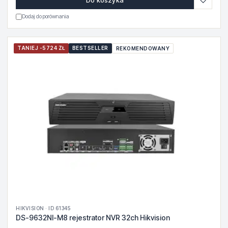
♡
Do koszyka
Dodaj do porównania
TANIEJ -5724 ZŁ
BESTSELLER
REKOMENDOWANY
HIKVISION · ID 61345
DS-9632NI-M8 rejestrator NVR 32ch Hikvision