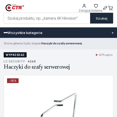
Zaloguj
Ulubione
Szukaj
Wszystkie kategorie
▾
Strona główna
›
Szafy stojace
›
Haczyki do szafy serwerowej
★ 4.7
5 opinii
·
WYPRZEDAŻ
LC SECURITY ·
4365
Haczyki do szafy serwerowej
−
15
%