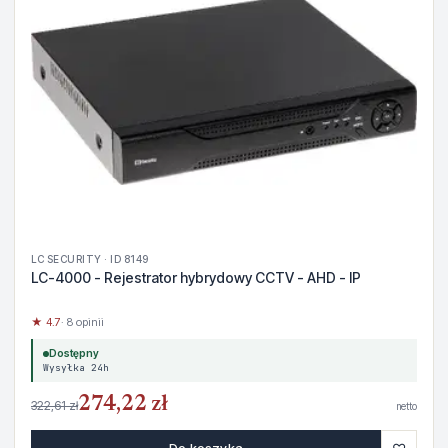
LC SECURITY · ID 8149
LC-4000 - Rejestrator hybrydowy CCTV - AHD - IP
★ 4.7
· 8 opinii
Dostępny
Wysyłka 24h
274,22 zł
322,61 zł
netto