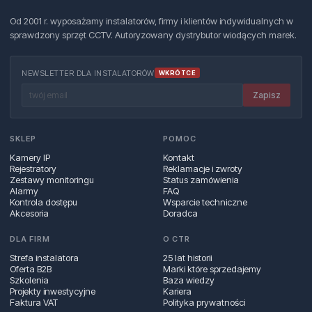
Od 2001 r. wyposażamy instalatorów, firmy i klientów indywidualnych w
sprawdzony sprzęt CCTV. Autoryzowany dystrybutor wiodących marek.
NEWSLETTER DLA INSTALATORÓW
WKRÓTCE
Zapisz
SKLEP
POMOC
Kamery IP
Kontakt
Rejestratory
Reklamacje i zwroty
Zestawy monitoringu
Status zamówienia
Alarmy
FAQ
Kontrola dostępu
Wsparcie techniczne
Akcesoria
Doradca
DLA FIRM
O CTR
Strefa instalatora
25 lat historii
Oferta B2B
Marki które sprzedajemy
Szkolenia
Baza wiedzy
Projekty inwestycyjne
Kariera
Faktura VAT
Polityka prywatności