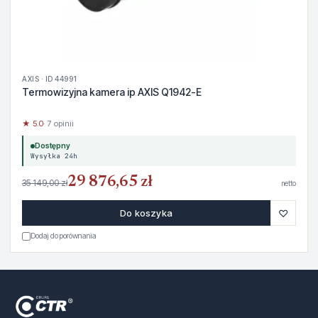
AXIS · ID 44991
Termowizyjna kamera ip AXIS Q1942-E
★ 5.0
· 7 opinii
Dostępny
Wysyłka 24h
29 876,65 zł
35 149,00 zł
netto
♡
Do koszyka
Dodaj do porównania