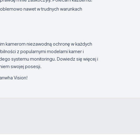
ezproblemowo nawet w trudnych warunkach
oim kamerom niezawodną ochronę w każdych
ybilności z popularnymi modelami kamer i
żdego systemu monitoringu. Dowiedz się więcej i
iem swojej posesji.
anwha Vision!