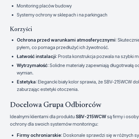
Monitoring placów budowy
Systemy ochrony w sklepach i na parkingach
Korzyści
Ochrona przed warunkami atmosferycznymi
: Skuteczn
pyłem, co pomaga przedłużyć ich żywotność.
Łatwość instalacji
: Prosta konstrukcja pozwala na szybki 
Wytrzymałość
: Solidne materiały zapewniają długotrwałą o
wymian.
Estetyka
: Elegancki biały kolor sprawia, że SBV-215WCW do
zaburzając estetyki otoczenia.
Docelowa Grupa Odbiorców
Idealnymi klientami dla produktu
SBV-215WCW
są firmy i osob
ochrony dla swoich systemów monitoringu:
Firmy ochroniarskie
: Doskonale sprawdzi się w różnych s