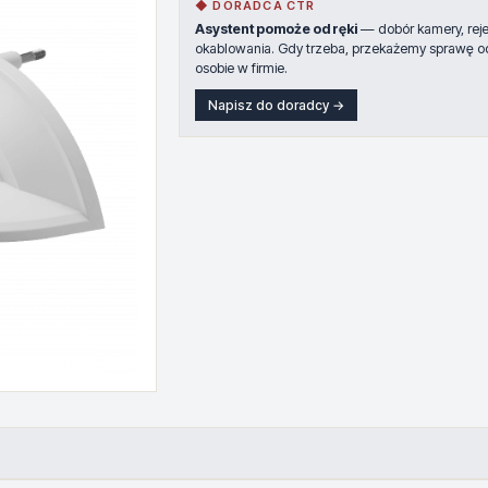
◆ DORADCA CTR
Asystent pomoże od ręki
— dobór kamery, rejes
okablowania. Gdy trzeba, przekażemy sprawę o
osobie w firmie.
Napisz do doradcy →