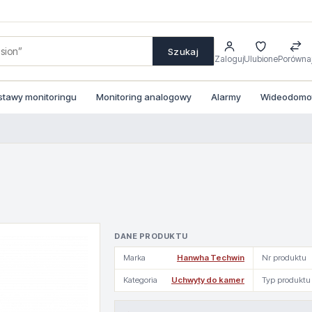
Szukaj
Zaloguj
Ulubione
Porówna
stawy monitoringu
Monitoring analogowy
Alarmy
Wideodomofo
DANE PRODUKTU
Marka
Hanwha Techwin
Nr produktu
Kategoria
Uchwyty do kamer
Typ produktu