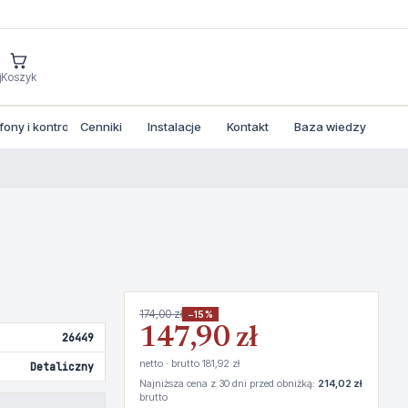
j
Koszyk
ny i kontrola dostepu
Cenniki
Instalacje
Kontakt
Baza wiedzy
174,00 zł
−15%
147,90 zł
26449
netto · brutto 181,92 zł
Detaliczny
Najniższa cena z 30 dni przed obniżką:
214,02 zł
brutto