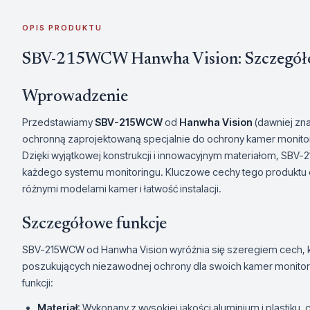
OPIS PRODUKTU
SBV-215WCW Hanwha Vision: Szczegół
Wprowadzenie
Przedstawiamy
SBV-215WCW
od
Hanwha Vision
(dawniej zn
ochronną zaprojektowaną specjalnie do ochrony kamer monito
Dzięki wyjątkowej konstrukcji i innowacyjnym materiałom, SBV
każdego systemu monitoringu. Kluczowe cechy tego produktu o
różnymi modelami kamer i łatwość instalacji.
Szczegółowe funkcje
SBV-215WCW od Hanwha Vision wyróżnia się szeregiem cech, k
poszukujących niezawodnej ochrony dla swoich kamer monitor
funkcji:
Materiał
: Wykonany z wysokiej jakości aluminium i plastiku