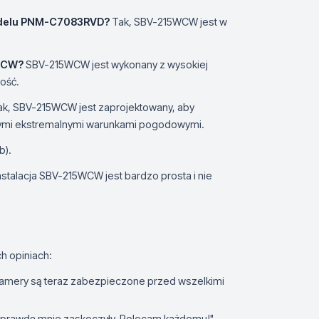
odelu PNM-C7083RVD?
Tak, SBV-215WCW jest w
5WCW?
SBV-215WCW jest wykonany z wysokiej
łość.
k, SBV-215WCW jest zaprojektowany, aby
nnymi ekstremalnymi warunkami pogodowymi.
b).
nstalacja SBV-215WCW jest bardzo prosta i nie
h opiniach:
kamery są teraz zabezpieczone przed wszelkimi
u naprawdę mnie zaskoczyły. Polecam każdemu!"