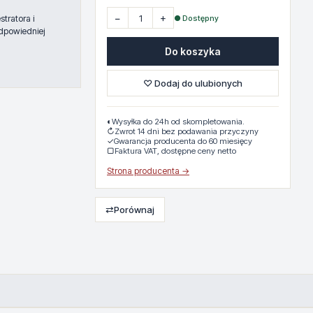
−
+
● Dostępny
tratora i
dpowiedniej
Do koszyka
♡ Dodaj do ulubionych
◐
Wysyłka do 24h od skompletowania.
↻
Zwrot 14 dni bez podawania przyczyny
✓
Gwarancja producenta do 60 miesięcy
▢
Faktura VAT, dostępne ceny netto
Strona producenta →
⇄
Porównaj