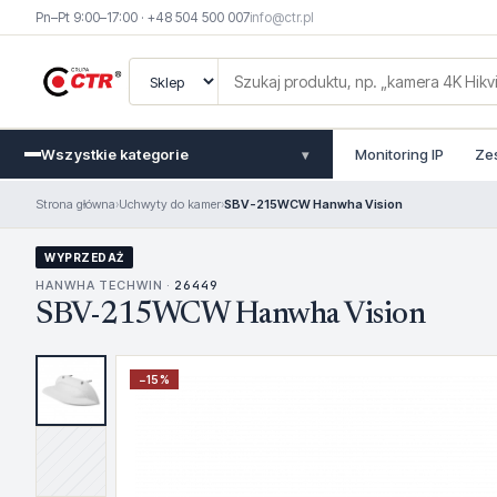
Pn–Pt 9:00–17:00 · +48 504 500 007
info@ctr.pl
Wszystkie kategorie
Monitoring IP
Ze
▾
Strona główna
›
Uchwyty do kamer
›
SBV-215WCW Hanwha Vision
WYPRZEDAŻ
HANWHA TECHWIN ·
26449
SBV-215WCW Hanwha Vision
−
15
%