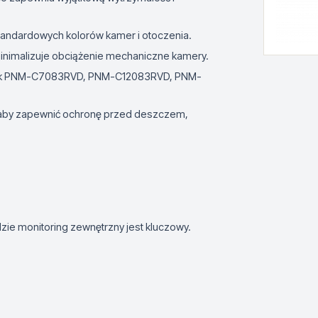
 standardowych kolorów kamer i otoczenia.
i minimalizuje obciążenie mechaniczne kamery.
ch jak PNM-C7083RVD, PNM-C12083RVD, PNM-
 aby zapewnić ochronę przed deszczem,
ie monitoring zewnętrzny jest kluczowy.