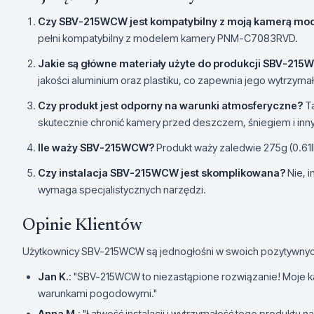
Czy SBV-215WCW jest kompatybilny z moją kamerą m
pełni kompatybilny z modelem kamery PNM-C7083RVD.
Jakie są główne materiały użyte do produkcji SBV-21
jakości aluminium oraz plastiku, co zapewnia jego wytrzyma
Czy produkt jest odporny na warunki atmosferyczne?
Ta
skutecznie chronić kamery przed deszczem, śniegiem i i
Ile waży SBV-215WCW?
Produkt waży zaledwie 275g (0.61l
Czy instalacja SBV-215WCW jest skomplikowana?
Nie, i
wymaga specjalistycznych narzędzi.
Opinie Klientów
Użytkownicy SBV-215WCW są jednogłośni w swoich pozytywnyc
Jan K.
: "SBV-215WCW to niezastąpione rozwiązanie! Moje 
warunkami pogodowymi."
Anna M.
: "Łatwość instalacji i wytrzymałość tego produkt